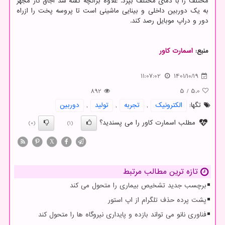
مختلف را با دمای مختلف بپزد. علاوه برآنچه گفته شد اجاق گاز مجهز
به یک دوربین داخلی و بینایی ماشینی است تا پروسه پخت را ازراه
دور و دراپ موبایل رصد کند.
منبع:
اسمارت كاور
11:07:02
1401/10/19
892
5
/
5.0
تگها:
الكترونیك
,
تجربه
,
تولید
,
دوربین
مطلب اسمارت کاور را می پسندید؟
(0)
(1)
X
تازه ترین مطالب مرتبط
برچسب جدید تشخیص بیماری را متحول می کند
پشت پرده حذف تلگرام از اپ استور
فناوری نانو می تواند بازده و پایداری نیروگاه ها را متحول کند