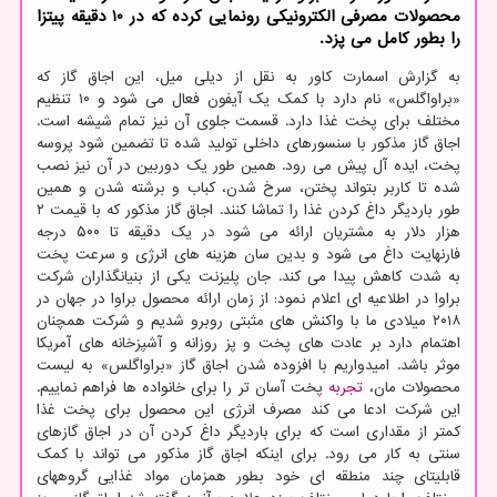
محصولات مصرفی الکترونیکی رونمایی کرده که در 10 دقیقه پیتزا
را بطور کامل می پزد.
به گزارش اسمارت کاور به نقل از دیلی میل، این اجاق گاز که
«براواگلس» نام دارد با کمک یک آیفون فعال می شود و ۱۰ تنظیم
مختلف برای پخت غذا دارد. قسمت جلوی آن نیز تمام شیشه است.
اجاق گاز مذکور با سنسورهای داخلی تولید شده تا تضمین شود پروسه
پخت، ایده آل پیش می رود. همین طور یک دوربین در آن نیز نصب
شده تا کاربر بتواند پختن، سرخ شدن، کباب و برشته شدن و همین
طور باردیگر داغ کردن غذا را تماشا کنند. اجاق گاز مذکور که با قیمت ۲
هزار دلار به مشتریان ارائه می شود در یک دقیقه تا ۵۰۰ درجه
فارنهایت داغ می شود و بدین سان هزینه های انرژی و سرعت پخت
به شدت کاهش پیدا می کند. جان پلیزنت یکی از بنیانگذاران شرکت
براوا در اطلاعیه ای اعلام نمود: از زمان ارائه محصول براوا در جهان در
۲۰۱۸ میلادی ما با واکنش های مثبتی روبرو شدیم و شرکت همچنان
اهتمام دارد بر عادت های پخت و پز روزانه و آشپزخانه های آمریکا
موثر باشد. امیدواریم با افزوده شدن اجاق گاز «براواگلس» به لیست
محصولات مان،
تجربه
پخت آسان تر را برای خانواده ها فراهم نماییم.
این شرکت ادعا می کند مصرف انرژی این محصول برای پخت غذا
کمتر از مقداری است که برای باردیگر داغ کردن آن در اجاق گازهای
سنتی به کار می رود. برای اینکه اجاق گاز مذکور می تواند با کمک
قابلیتای چند منطقه ای خود بطور همزمان مواد غذایی گروههای