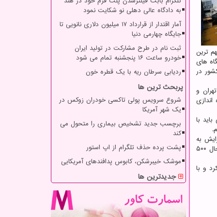
تلگرام بابت فیلترشدن پلت فرم خود در هند
به دادگاه عالی دهلی نو شکایت نمود
آمار اقتدار از قرارداد ۱۷ میلیون دلاری نانویی تا
جایگاه چهارمی دنیا
ثبت نام در طرح مشارکت در تولید ایران
م ترین
خودرو ساعت ۱۶ پنجشنبه تمام می شود
اه های
شور در
ردیابی سرطان ریه با یک قطره خون
پربحث ترین ها
هران و
شروع سرویس پولی تاکسی خودران زوکس در
اندازی
یک شهر آمریکا
اید با
برچسب جدید تشخیص بیماری را متحول می
.
کند
ایش به
پشت پرده حذف تلگرام از اپ استور
بهره برداری بیشتر از انرژی های تجدیدپذیر پرداخت و اظهار داشت: در حوزه انرژی های خورشیدی تجربه های خوبی به دست آورده و تابحال ۵۰۰
موشک خیبرشکن، کابوس پدافندهای آمریکایی
د و با
جدیدترین ها