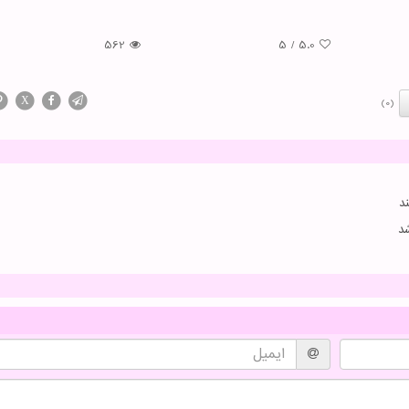
562
5
/
5.0
X
(0)
د