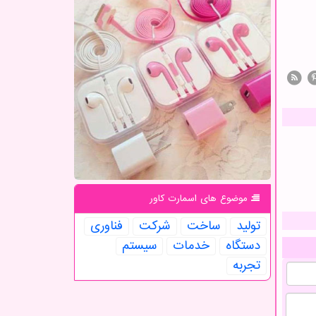
موضوع های اسمارت كاور
تولید
ساخت
شركت
فناوری
دستگاه
خدمات
سیستم
تجربه