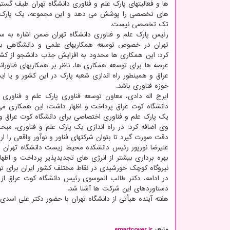
ها و فعالیتهای پارک علم و فناوری دانشگاه تهران طیف گستر
های تخصصی را پوشش می دهد و این مجموعه، یک پارک ع
تک تخصصی نیست.
رئیس پارک علم و فناوری دانشگاه تهران ضمن اشاره به س
تهران در خصوص توسعه همکاریهای علمی و دانشگاهی با 
کرد: این همکاری ها محدود به افزایش جذب دانشجو از کشور
عرصه ها برای توسعه همکاری ها، ناظر بر همکاریهای فناورا
عراق و همینطور راه اندازی شعبه پارک در این کشور و یا ا
حوزه فناوری باشد.
ایرج اله دادی، معاون توسعه فناوری پارک علم و فناوری
دانشگاه کوت عراق پرداخت و اظهار داشت: این همکاری می
یک پارک علم و فناوری اختصاصی برای دانشگاه کوت عراق و
وی اضافه کرد: در راه اندازی یک پارک علم و فناوری، مبح
دقت صورت گیرد تا بتوان شرکتهای فناور و نوآور واقعی را ار
علیرضا نورپور رئیس دانشکده محیط زیست دانشگاه تهران هم
نیروگاه کوچک خورشیدی در نقاط مختلف کشور ایران برای تولی
در ادامه، دکتر طالب الموسوی رئیس دانشگاه کوت عراق از 
دستاوردهای این شرکت ها آشنا شد.
هفته آینده هیأتی از دانشگاه تهران با حضور دکتر علی اسدی 
منبع:
smartcover.ir