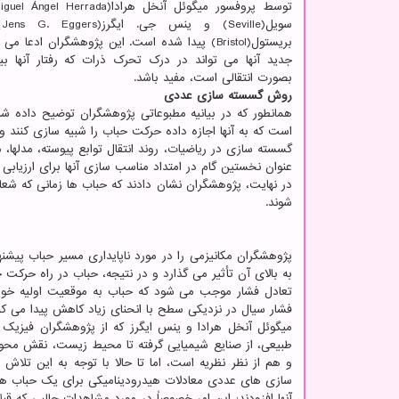
سو
بریستول(Bristol) پیدا شده است. این پژوهشگران ادعا م
جدید آنها می تواند در درک تحرک ذرات که رفتار آنها بی
بصورت انتقالی است، مفید باشد.
روش گسسته سازی عددی
همانطور که در بیانیه مطبوعاتی پژوهشگران توضیح داده 
است که به آنها اجازه داده حرکت حباب را شبیه سازی کنند و پ
گسسته سازی در ریاضیات، روند انتقال توابع پیوسته، مدلها،
عنوان نخستین گام در امتداد مناسب سازی آنها برای ارزیابی
شوند.
پژوهشگران مکانیزمی را در مورد ناپایداری مسیر حباب پیشن
به بالای آن تأثیر می گذارد و در نتیجه، حباب در راه حر
تعادل فشار موجب می شود که حباب به موقعیت اولیه خود ب
فشار سیال در نزدیکی سطح با انحنای زیاد کاهش پیدا می کن
میگوئل آنخل هرادا و ینس ایگرز که از پژوهشگران فیزیک
طبیعی، از صنایع شیمیایی گرفته تا محیط زیست، نقش محوری
و هم از نظر نظریه است، اما تا حالا با توجه به این تلا
سازی های عددی معادلات هیدرودینامیکی برای یک حباب هو
آنها افزودند: این امر خصوصاً در مورد مشاهدات جالبی که ق