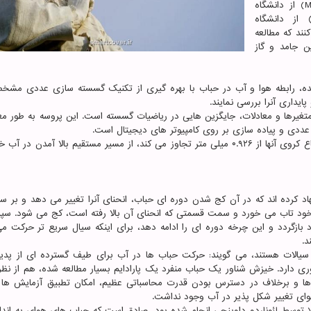
توسط پروفسور میگوئل آنخل هرادا(Miguel Ángel Herrada) از دانشگاه
یل(Seville) و ینس جی. ایگرز(Jens G. Eggers) از دانشگاه
ی کنند که مطالعه
ن جامد و گاز
شده، رابطه هوا و آب در حباب با بهره گیری از تکنیک گسسته سازی عددی مش
ایداری آنرا بررسی نمایند.
 متغیرها و معادلات، جایگزین هایی در ریاضیات گسسته است. این پروسه به طور م
 عددی و پیاده سازی بر روی کامپیوتر های دیجیتال است.
در نهایت، پژوهشگران نشان دادند که حباب ها زمانی که شعاع کروی آنها از ۰.۹۲۶ میلی متر تجاوز می کند، از مسیر مستقیم بالا آمد
هاد کرده اند که در آن کج شدن دوره ای حباب، انحنای آنرا تغییر می دهد و بر 
کت خود تاب می خورد و سمت قسمتی که انحنای آن بالا رفته است، کج می شود. س
ازگردد و این چرخه دوره ای را ادامه دهد، برای اینکه سیال سریع تر حرکت می
د.
 سیالات هستند، می گویند: حرکت حباب ها در آب برای طیف گسترده ای از پدی
 دارد. خیزش شناور یک حباب منفرد یک پارادایم بسیار مطالعه شده، هم از نظر
ش ها و برخلاف در دسترس بودن قدرت محاسباتی عظیم، امکان تطبیق آزمایش ها ب
ای تغییر شکل پذیر در آب وجود نداشت.
بلا توسط لئوناردو داوینچی انجام شده بود، صادق است که حباب های هوای به اندا