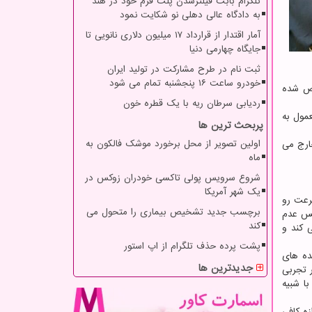
تلگرام بابت فیلترشدن پلت فرم خود در هند
به دادگاه عالی دهلی نو شکایت نمود
آمار اقتدار از قرارداد ۱۷ میلیون دلاری نانویی تا
جایگاه چهارمی دنیا
ثبت نام در طرح مشارکت در تولید ایران
خودرو ساعت ۱۶ پنجشنبه تمام می شود
خص شده
ردیابی سرطان ریه با یک قطره خون
عمول به
پربحث ترین ها
اولین تصویر از محل برخورد موشک فالکون به
ن در آب خارج می
ماه
شروع سرویس پولی تاکسی خودران زوکس در
یک شهر آمریکا
سرعت رو
برچسب جدید تشخیص بیماری را متحول می
پس عدم
کند
 کند و
پشت پرده حذف تلگرام از اپ استور
ده های
جدیدترین ها
 تجربی
ا شبیه
زه کافی