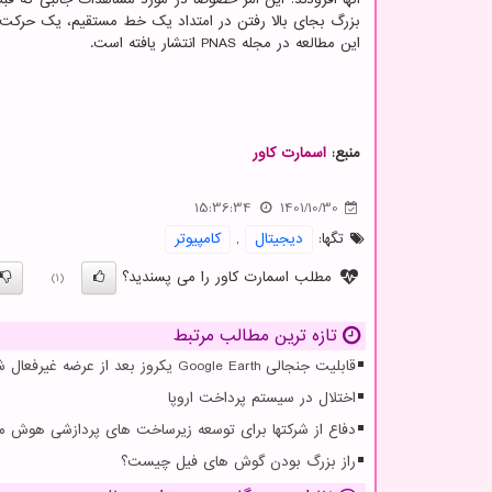
بزرگ بجای بالا رفتن در امتداد یک خط مستقیم، یک حرکت ت
این مطالعه در مجله PNAS انتشار یافته است.
منبع:
اسمارت كاور
15:36:34
1401/10/30
تگها:
دیجیتال
,
كامپیوتر
مطلب اسمارت کاور را می پسندید؟
(1)
تازه ترین مطالب مرتبط
قابلیت جنجالی Google Earth یکروز بعد از عرضه غیرفعال شد
اختلال در سیستم پرداخت اروپا
دفاع از شرکتها برای توسعه زیرساخت های پردازشی هوش 
راز بزرگ بودن گوش های فیل چیست؟