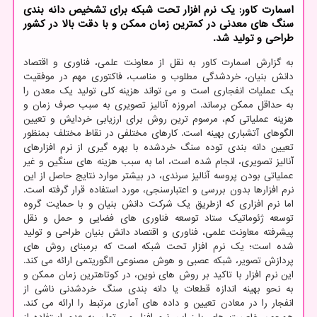
اسمارت کاور: یک نرم افزار تحت شبکه برای تشخیص دانه بندی
سنگ های معدنی در کمترین زمان ممکن و با دقت بالا در کشور
طراحی و تولید شد.
به گزارش اسمارت کاور به نقل از معاونت علمی، فناوری و اقتصاد
دانش بنیان، خردشدگی مطلوب و مناسب، فاکتوری مهم در موفقیت
یک عملیات انفجاری است و می تواند هزینه کلی تولید یک معدن را
به حداقل ممکن برساند. امروزه آنالیز تصویری به سبب صرف زمان و
هزینه عملیاتی کم، مرسوم ترین روش برای ارزیابی خردایش و تعیین
الگوهای آتشباری بهینه است. کارهای مختلفی در نقاط مختلف بمنظور
تعیین دانه بندی توده سنگ خردشده با بهره گیری از نرم افزارهای
آنالیز تصویری، انجام شده است، اما به سبب هزینه های سنگین و غیر
عملیاتی بودن پروسه آنالیز سرندی، در بیشتر موارد نتایج حاصل از این
نرم افزارها بدون بررسی و اعتبارسنجی، مورد استفاده قرار گرفته است.
اما نرم افزاری که ازطریق یک شرکت دانش بنیان و با حمایت گروه
توسعه ژئوماتیک ستاد توسعه فناوری های فضایی و حمل و نقل
پیشرفته معاونت علمی، فناوری و اقتصاد دانش بنیان طراحی و تولید
شده است؛ یک نرم افزار تحت شبکه است که برمبنای روش های
پردازش تصویر، شبکه عصبی و هوش مصنوعی الگوریتمی ارائه می کند.
این نرم افزار با تاکید بر روش های نوین، در کوتاهترین زمان ممکن و
به نحو بهینه اندازه قطعات یا دانه بندی سنگ خردشدنی ناشی از
انفجار را در معادن تعیین و داده های آماری مرتبط را ارائه می کند.