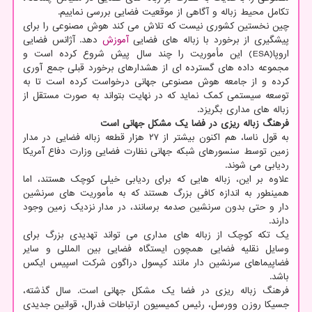
تکامل محیط زباله و آگاهی از موقعیت فضایی بررسی نماییم.
چین نخستین کشوری نیست که تلاش می کند هوش مصنوعی را برای
پیشگیری از برخورد با زباله های فضایی
آموزش
دهد. آژانس فضایی
اروپا(ESA) این مأموریت را چند سال پیش شروع کرده است و
مجموعه داده های گسترده ای از هشدارهای برخورد قبلی جمع آوری
کرده و از جامعه هوش مصنوعی جهانی درخواست کرده است تا به
توسعه سیستمی کمک نماید که در نهایت بتواند به صورت مستقل از
زباله های مداری بگریزد.
فرهنگ زباله ریزی در فضا یک مشکل جهانی است
به قول ناسا، هم اکنون بیشتر از ۲۷ هزار قطعه زباله فضایی در مدار
زمین توسط سنسورهای شبکه جهانی نظارت فضایی وزارت دفاع آمریکا
ردیابی می شوند.
علاوه بر این، زباله هایی که برای ردیابی خیلی کوچک هستند، اما
همینطور به اندازه کافی بزرگ هستند که به مأموریت های سرنشین
دار و حتی بدون سرنشین صدمه برسانند، در مدار نزدیک زمین وجود
دارند.
یک تکه کوچک از زباله های مداری می تواند تهدیدی بزرگ برای
وسایل نقلیه فضایی همچون ایستگاه فضایی بین المللی و سایر
فضاپیماهای سرنشین دار مانند کپسول دراگون شرکت اسپیس ایکس
باشد.
فرهنگ زباله ریزی در فضا یک مشکل جهانی است. سال گذشته،
جسیکا روزن وورسل، رئیس کمیسیون ارتباطات فدرال، قوانین جدیدی