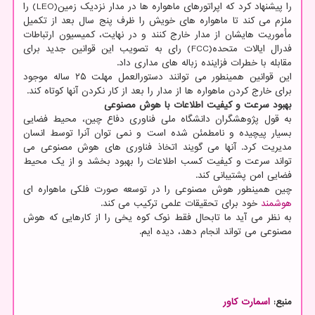
را پیشنهاد کرد که اپراتورهای ماهواره ها در مدار نزدیک زمین(LEO) را
ملزم می کند تا ماهواره های خویش را ظرف پنج سال بعد از تکمیل
مأموریت هایشان از مدار خارج کنند و در نهایت، کمیسیون ارتباطات
فدرال ایالات متحده(FCC) رای به تصویب این قوانین جدید برای
مقابله با خطرات فزاینده زباله های مداری داد.
این قوانین همینطور می توانند دستورالعمل مهلت ۲۵ ساله موجود
برای خارج کردن ماهواره ها از مدار را بعد از کار نکردن آنها کوتاه کند.
بهبود سرعت و کیفیت اطلاعات با هوش مصنوعی
به قول پژوهشگران دانشگاه ملی فناوری دفاع چین، محیط فضایی
بسیار پیچیده و نامطمئن شده است و نمی توان آنرا توسط انسان
مدیریت کرد. آنها می گویند اتخاذ فناوری های هوش مصنوعی می
تواند سرعت و کیفیت کسب اطلاعات را بهبود بخشد و از یک محیط
فضایی امن پشتیبانی کند.
چین همینطور هوش مصنوعی را در توسعه صورت فلکی ماهواره ای
هوشمند
خود برای تحقیقات علمی ترکیب می کند.
به نظر می آید ما تابحال فقط نوک کوه یخی را از کارهایی که هوش
مصنوعی می تواند انجام دهد، دیده ایم.
منبع:
اسمارت كاور