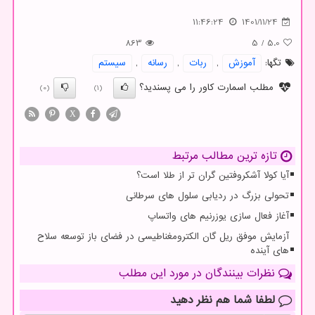
11:46:24
1401/11/24
863
5
/
5.0
تگها:
آموزش
,
ربات
,
رسانه
,
سیستم
مطلب اسمارت کاور را می پسندید؟
(0)
(1)
X
تازه ترین مطالب مرتبط
آیا کولا آشکروفتین گران تر از طلا است؟
تحولی بزرگ در ردیابی سلول های سرطانی
آغاز فعال سازی یوزرنیم های واتساپ
آزمایش موفق ریل گان الکترومغناطیسی در فضای باز توسعه سلاح
های آینده
نظرات بینندگان در مورد این مطلب
لطفا شما هم
نظر دهید