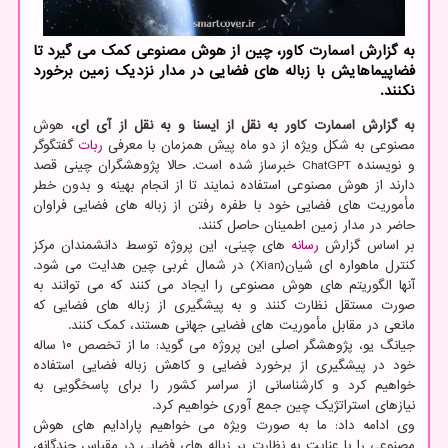
به گزارش اسمارت کاور، چین از هوش مصنوعی کمک می گیرد تا
فضاپیماهایش با زباله های فضایی در مدار نزدیک زمین برخورد
نکنند.
به گزارش اسمارت کاور به نقل از ایسنا و به نقل از آی ای،
هوش
مصنوعی به شکل ویژه از دو ماه پیش همزمان با معرفی
ربات
گفتگوگر
و نویسنده ChatGPT خبرساز شده است. حالا پژوهشگران چینی قصد
دارند از هوش مصنوعی استفاده نمایند تا از انجام بهینه و بدون خطر
مأموریت های فضایی خود با طفره رفتن از زباله های فضایی فراوان
حاضر در مدار زمین اطمینان حاصل کنند.
بر اساس گزارش
رسانه
های چینی، این پروژه توسط دانشمندان مرکز
کنترل ماهواره ای شیان(Xian) در شمال غربی چین هدایت می شود.
آنها الگوریتم های هوش مصنوعی را ایجاد می کنند که می توانند به
صورت مستقل نظارت کنند و به پیشگیری از زباله های فضایی که
مانعی در مقابل مأموریت های فضایی جهانی هستند، کمک کنند.
جیانگ یو، پژوهشگر اصلی این پروژه می گوید: ما از تخصص ۱۰ ساله
خود در پیشگیری از برخورد فضایی و کاهش زباله فضایی استفاده
خواهیم کرد و کارشناسانی از سراسر کشور را برای پاسخگویی به
نیازهای استراتژیک چین جمع آوری خواهیم کرد.
وی ادامه داد: ما به صورت ویژه می خواهیم پارادایم های هوش
مصنوعی را با عنایت به نظارت بر زباله های فضایی در مقیاس چندگانه،