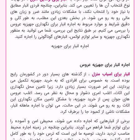
نوع انتخاب آن ها را تعیین می کند. بنابراین، چنانچه فردی انبار مطابق
با نیاز خود را انتخاب نکند، با مشکلات زیادی مانند ضرر و زیان های
مالی رو به رو می شود. در بخش بعدی این مطلب، به طور کلی و
دقیق شرایط و موارد مربوط به اجاره انبار برای نگهداری جهیزیه عروس
را بررسی می کنیم. بر طبق نتایج این بررسی، شما می توانید به منظور
نگهداری جهیزیه و سایر لوازم لوکس، انبارهای گوناگونی را اجاره کنید.
اجاره انبار برای جهیزیه
اجاره انبار برای جهیزیه عروس
انبار برای اسباب منزل
، از گذشته های بسیار دور در کشورمان رایج
بوده است. به خصوص برای افرادی که به خرید جهیزیه تکمیل می
پردازند، این امر ضرورت بسیار زیادی دارد. زیرا تامین محل نگهداری
این اثاث، اغلب امری دشوار و محال به نظر می رسد. اغلب عروس
های جوان پس از خرید جهیزیه، با مشکل تامین مکان نگهداری این
اثاث رو به رو می شوند. در این حالت، می توان با اجاره ماهانه انبار،
مشکلات ناشی از کمبود جا را برطرف کرد.
برخی از انبارهایی که اجاره داده می شوند، محیطی امن و آسوده را
برای لوازم شما فراهم می آورند. بنابراین چنانچه در زمینه اجاره محیط
مناسب تردید دارید، توصیه ما این است که ترس خود را به طور کامل
کنار بگذارید. همچنین، شما می توانید برای کسب اطمینان بیش تر،