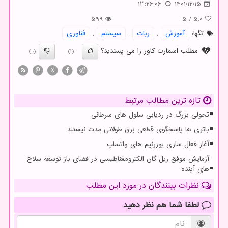
13:26:06
1401/12/15
599
5
/
5.0
تگها:
آموزش
,
ربات
,
سیستم
,
فناوری
مطلب اسمارت کاور را می پسندید؟
(0)
(1)
X
تازه ترین مطالب مرتبط
تحولی بزرگ در ردیابی سلول های سرطانی
باتری ها پاسخگوی قطعی برق طولانی مدت نیستند
آغاز فعال سازی یوزرنیم های واتساپ
آزمایش موفق ریل گان الکترومغناطیسی در فضای باز توسعه سلاح
های آینده
نظرات بینندگان در مورد این مطلب
لطفا شما هم
نظر دهید