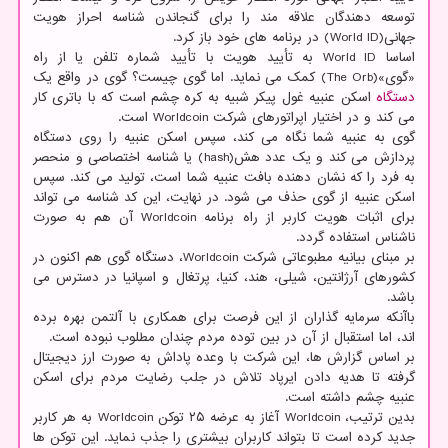
توسعه دهندگان علاقه مند را برای گنجاندن شناسه احراز هویت
جهانی(World ID) در برنامه های خود باز کرد.
اساسا World ID به تأیید هویت با تأیید شماره تلفن یا از راه
«گوی»(The Orb) کمک می نماید. اما گوی چیست؟ گوی در واقع یک
دستگاه
اسکن عنبیه غول پیکر شبیه به کره چشم است که با باتری کار
می کند و در اختیار اپراتورهای شرکت Worldcoin است.
گوی به عنبیه شما نگاه می کند، سپس اسکن عنبیه را روی دستگاه
پردازش می کند و یک عدد هش(hash) یا شناسه اختصاصی و منحصر
به فرد را که نشان دهنده بافت عنبیه شما است، تولید می کند. سپس
اسکن عنبیه از گوی حذف می شود. در نهایت، این کد شناسه می تواند
برای اثبات هویت کاربر از راه برنامه Worldcoin آن هم به صورت
ناشناس استفاده گردد.
بر مبنای بیانیه مطبوعاتی شرکت Worldcoin، دستگاه گوی هم اکنون در
کشورهای آرژانتین، شیلی، هند، کنیا، پرتغال و اسپانیا در دسترس می
باشد.
باآنکه سرمایه گذاران از این فرصت برای همکاری با آلتمن بهره برده
اند، اما استقبال از آن در بین توده مردم چندان مطلوب نبوده است.
بر اساس گزارش ها، این شرکت با وعده پاداش به صورت ارز دیجیتال
گرفته تا هدیه دادن ایرپاد تلاش در جلب رضایت مردم برای اسکن
عنبیه چشم داشته است.
بدین ترتیب، Worldcoin آغاز به عرضه ۲۵ توکن Worldcoin به هر کاربر
جدید کرده است تا بتواند کاربران بیشتری را جذب نماید. این توکن ها