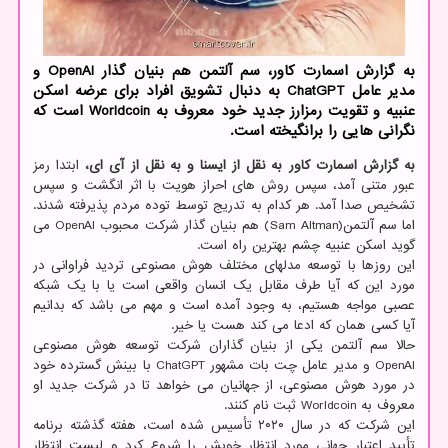
به گزارش اسمارت کاور، سم آلتمن هم بنیان گذار OpenAI و
مدیر عامل ChatGPT به دنبال تشویق افراد برای عرضه اسکن
عنبیه و تقویت رمزارز جدید خود معروف به Worldcoin است که
نگرانی هایی را برانگیخته است.
به گزارش اسمارت کاور به نقل از ایسنا و به نقل از آی ای،
ابتدا رمز
عبور متنی آمد، سپس روش های احراز هویت با اثر انگشت و سپس
تشخیص صدا آمد. هر کدام به تدریج توسط توده مردم پذیرفته شدند.
اما سم آلتمن(Sam Altman) هم بنیان گذار شرکت محبوب OpenAI می
گوید اسکن عنبیه چشم بهترین راه است.
این روزها با توسعه مدلهای مختلف هوش مصنوعی تردید فراوانی در
مورد این که آیا طرف مقابل یک انسان واقعی است یا با یک شبکه
عصبی مواجه هستیم، به وجود آمده است و مهم می باشد که بدانیم
آیا کسی همان که ادعا می کند هست یا خیر.
حالا سم آلتمن یکی از بنیان گذاران شرکت توسعه هوش مصنوعی
OpenAI و مدیر عامل چت بات مشهور ChatGPT با بینش گسترده خود
در مورد هوش مصنوعی، از جهانیان می خواهد تا در شرکت جدید او
معروف به Worldcoin ثبت نام کنند.
این شرکت که در سال ۲۰۲۰ تأسیس شده است، هفته گذشته برنامه
تأیید اعتبار جهانی مورد انتظار خویش را شروع کرد و لیست انتظار