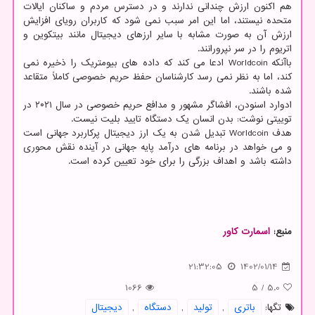
هم اکنون ارزش چندانی ندارند و در دسترس مردم و ساکنان ایالات
متحده نیستند، اما این امر سبب نمی شود که کاربران رویای افزایش
ارزش آن به صورت مشابه با سایر ارزهای دیجیتال مانند بیتکوین و
اتریوم را در سر نپرورانند.
باآنکه Worldcoin ادعا می کند که داده های بیومتریک را ذخیره نمی
کند، اما به نظر نمی رسد کارشناسان حفظ حریم خصوصی کاملاً متقاعد
شده باشند.
ادوارد اسنودن، افشاگر مشهور و مدافع حریم خصوصی در سال ۲۰۲۱ در
توییتی نوشت: بدن انسان یک دستگاه تایید بلیت نیست.
هدف Worldcoin تبدیل شدن به یک ارز دیجیتال پرکاربرد جهانی است
و می خواهد در برنامه های درآمد پایه جهانی در آینده نقش محوری
داشته باشد و اهداف بزرگی را برای خود تعیین کرده است.
منبع:
اسمارت كاور
21:32:05
1402/01/14
1066
5
/
5.0
تگها:
باتری
,
تولید
,
دستگاه
,
دیجیتال