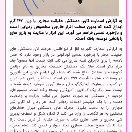
به گزارش اسمارت کاور، دستکش حقیقت مجازی با وزن ۱۴۲ گرم
ابداع شده که بدون سخت افزار خارجی مخصوص ردیابی است
و بازخورد لمسی فراهم می آورد. این ابزار با عنایت به بازی های
رایانشی توسعه یافته است.
به گزارش اسمارت کاور به نقل از نیواطلس، هرچند الان دستکش های
حقیقت مجاز با بازخورد لمسی گوناگونی در بازار وجود دارد که حس
لامسه را برای کاربران شبیه سازی می کند. البته قیمت آنها معمولاً چند
هزار دلار است. حالا یک دستکش حقیقت مجازی به نام «پالس
گلاو»(Pulse glove) ابداع شده که هدف آن فراهم کردن این فناوری
در وسعت بیشتر با قیمت ۲۹۹ دلار است. دستکش پالس هم اکنون
در کمپین وبسایت ایندیگوگو برای جمع آوری سرمایه عرضه شده و
توسط سم بیکر یک کارآفرین آمریکایی توسعه یافته است. سنسورهای
موجود در دستکش به صورت معمول می توانند حرکات و وضعیت
دست را با یک میلیمتر اختلاف ردیابی کنند. هر زمان که کاربر شی
مجازی را به دست بگیرد، محرک های دستکش میزان فشارهای
مختلفی به هر انگشت را وارد می کنند تا اندازه شکل و انعطاف پذیری
شی مجازی را شبیه سازی کنند. به صورت مشابه اگر کاربر دست دراز
کند تا یک سطح سخت مجازی مانند دیوار را لمس کند، تمام محرک
ها مقاومتی ایجاد می کنند تا کاربر آنرا حس کند. علاوه بر آن بافت