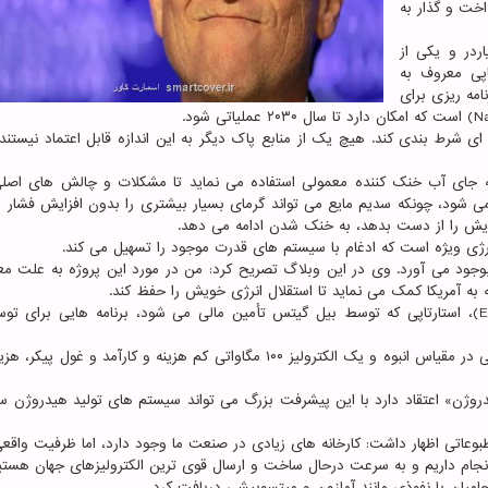
داخت و گذار به
ردر و یکی از
اپی معروف به
، درحال برنامه ریزی برای
ی شرط بندی کند. هیچ یک از منابع پاک دیگر به این اندازه قابل اعتماد نیستند
 به جای آب خنک کننده معمولی استفاده می نماید تا مشکلات و چالش های اصلی
ی شود، چونکه سدیم مایع می تواند گرمای بسیار بیشتری را بدون افزایش فشار از
خویش را از دست بدهد، به خنک شدن ادامه می دهد.
انرژی ویژه است که ادغام با سیستم های قدرت موجود را تسهیل می کند.
ات تقریبا ۱۶۰۰ شغل بوجود می آورد. وی در این وبلاگ تصریح کرد: من در مورد این پروژه به علت م
به آمریکا کمک می نماید تا استقلال انرژی خویش را حفظ کند.
در همین حال، شرکت الکتریک هیدروژن(Electric Hydrogen)، استارتاپی که توسط بیل گیتس تأمین مالی می شود، برنامه هایی بر
این شرکت مستقر در کالیفرنیا امیدوار است از راه صرفه جویی در مقیاس انبوه و یک الکترولیز ۱۰۰ مگاواتی کم هزینه و کارآمد و غ
دروژن» اعتقاد دارد با این پیشرفت بزرگ می تواند سیستم های تولید هیدروژن سب
طبوعاتی اظهار داشت: کارخانه های زیادی در صنعت ما وجود دارد، اما ظرفیت واقع
ام داریم و به سرعت درحال ساخت و ارسال قوی ترین الکترولیزهای جهان هستی