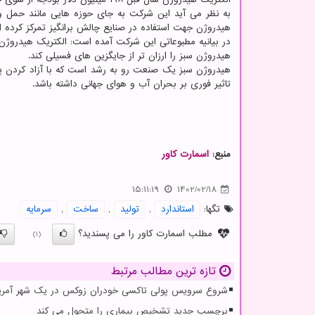
به نظر می آید این شرکت به جای حوزه هایی مانند حمل و
هیدروژن جهت استفاده در صنایع چالش برانگیز تمرکز کرده 
در بیانیه مطبوعاتی این شرکت آمده است: الکتریک هیدروژن ا
هیدروژن سبز را ارزان تر از جایگزین های فسیلی کند.
هیدروژن سبز یک صنعت رو به رشد است که با آزاد کردن پیون
تاثیر فوری بر بحران آب و هوای جهانی داشته باشد.
منبع:
اسمارت كاور
15:11:19
1402/02/18
تگها:
استاندارد
,
تولید
,
ساخت
,
سرمایه
مطلب اسمارت کاور را می پسندید؟
(1)
تازه ترین مطالب مرتبط
شروع سرویس پولی تاکسی خودران زوکس در یک شهر آمریک
برچسب جدید تشخیص بیماری را متحول می کند