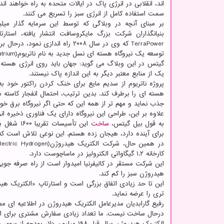
اند، انقلابی در انرژی پاک در ایالات متحده به راه خواهند ان
سمت استفاده کامل از انرژی سبز را تسریع می کنند.
بر مبنای آنچه در وبلاگی که توسط این سرمایه گذار میلیا
بنیانگذاران شرکت بزرگ مایکروسافت انتشار یافته، استارت
TerraPower که وی در سال ۲۰۰۸ راه اندازی نمود
توسعه یک نیروگاه هسته ای نسل جدید به نام ناتریوم(Natrium) است که امکان دارد تا سال ۲۰۳۰ عملیاتی شود.
گیتس در این وبلاگ می گوید: جهان باید روی انرژی هسته ا
یک از منابع معتبر دیگر به این اندازه پاک نیستند.
پروژه ناتریوم از سدیم مایع برای خنک کردن راکتور خود
هسته ای را برطرف کند. بدین ترتیب، احتمال انفجار کاسته م
جذب نماید و مهم تر از همه این که حتی اگر نیروگاه برق 
علاوه بر این، طراحی این نیروگاه دارای یک فناوری ذخیره 
به قول بیل گیتس،
ساخت
این تأسیس
برای آینده دارد، هیجان زده هستم. این نوعی تلاش است که 
کارخانه ۱.۲ گیگاواتی الکترولیز در ماساچوست دارد.
هیدروژن سبز را کم کند.
این تا حد زیادی اتفاق بزرگی است و استارتاپ «الکتریک هی
تری را عرضه نماید.
رفیع گارابدیان مدیرعامل الکتریک هیدروژن در اطلاعیه ای م
درحال ساخت نیست. ما تعداد زیادی سفارش مشتری برای انج
الکتریک هیدروژن سال قبل ۱۹۸ میلیون دلار بودجه از سوی حامیان با نفوذی مانند آمازون و میتسوبیشی دریافت کرد.