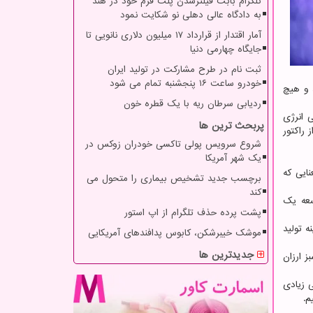
تلگرام بابت فیلترشدن پلت فرم خود در هند
به دادگاه عالی دهلی نو شکایت نمود
آمار اقتدار از قرارداد ۱۷ میلیون دلاری نانویی تا
جایگاه چهارمی دنیا
ثبت نام در طرح مشارکت در تولید ایران
خودرو ساعت ۱۶ پنجشنبه تمام می شود
 و هیچ
ردیابی سرطان ریه با یک قطره خون
 انرژی
پربحث ترین ها
 راکتور
شروع سرویس پولی تاکسی خودران زوکس در
یک شهر آمریکا
عنایی که
برچسب جدید تشخیص بیماری را متحول می
کند
ای توسعه یک
پشت پرده حذف تلگرام از اپ استور
ول پیکر، هزینه تولید
موشک خیبرشکن، کابوس پدافندهای آمریکایی
جدیدترین ها
ز ارزان
ی زیادی
م.