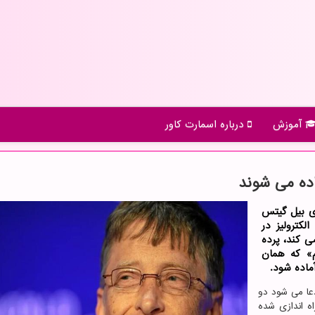
آموزش
درباره اسمارت كاور
ری بیل گیتس
ک کارخانه ۱.۲ گیگاواتی الکترولیز در
ی کند، پرده
م» که همان
عا می شود دو
 اندازی شده