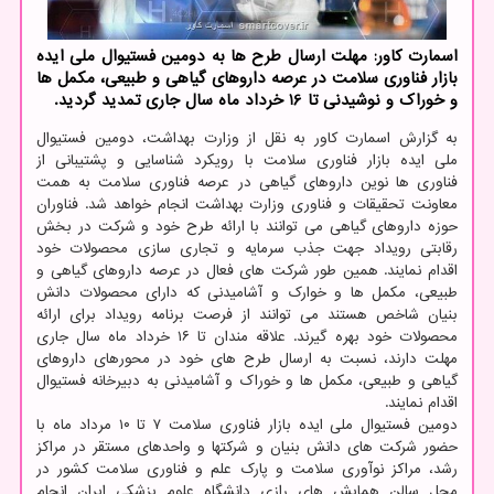
اسمارت کاور: مهلت ارسال طرح ها به دومین فستیوال ملی ایده
بازار فناوری سلامت در عرصه داروهای گیاهی و طبیعی، مکمل ها
و خوراک و نوشیدنی تا 16 خرداد ماه سال جاری تمدید گردید.
به گزارش اسمارت کاور به نقل از وزارت بهداشت، دومین فستیوال
ملی ایده بازار فناوری سلامت با رویکرد شناسایی و پشتیبانی از
فناوری ها نوین داروهای گیاهی در عرصه فناوری سلامت به همت
معاونت تحقیقات و فناوری وزارت بهداشت انجام خواهد شد. فناوران
حوزه داروهای گیاهی می توانند با ارائه طرح خود و شرکت در بخش
رقابتی رویداد جهت جذب سرمایه و تجاری سازی محصولات خود
اقدام نمایند. همین طور شرکت های فعال در عرصه داروهای گیاهی و
طبیعی، مکمل ها و خوارک و آشامیدنی که دارای محصولات دانش
بنیان شاخص هستند می توانند از فرصت برنامه رویداد برای ارائه
محصولات خود بهره گیرند. علاقه مندان تا ۱۶ خرداد ماه سال جاری
مهلت دارند، نسبت به ارسال طرح های خود در محورهای داروهای
گیاهی و طبیعی، مکمل ها و خوراک و آشامیدنی به دبیرخانه فستیوال
اقدام نمایند.
دومین فستیوال ملی ایده بازار فناوری سلامت ۷ تا ۱۰ مرداد ماه با
حضور شرکت های دانش بنیان و شرکتها و واحدهای مستقر در مراکز
رشد، مراکز نوآوری سلامت و پارک علم و فناوری سلامت کشور در
محل سالن همایش های رازی دانشگاه علوم پزشکی ایران انجام