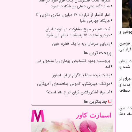
تلگرام بابت فیلترشدن پلت فرم خود در هند
به دادگاه عالی دهلی نو شکایت نمود
آمار اقتدار از قرارداد ۱۷ میلیون دلاری نانویی تا
جایگاه چهارمی دنیا
ثبت نام در طرح مشارکت در تولید ایران
یهوشی و
خودرو ساعت ۱۶ پنجشنبه تمام می شود
فرامین
ردیابی سرطان ریه با یک قطره خون
رار می
پربحث ترین ها
برچسب جدید تشخیص بیماری را متحول می
ت زمان
کند
 شده و
پشت پرده حذف تلگرام از اپ استور
راح از
موشک خیبرشکن، کابوس پدافندهای آمریکایی
 مدت و
انعطاف
آیا کولا آشکروفتین گران تر از طلا است؟
جدیدترین ها
ات بین
از ربات جراح سینا را از شرکت سینا خریداری کردند و در سالهای ۲۰۲۱ و ۲۰۲۲ در دو شهر کشور اندونزی به فاصله ۵۰۰