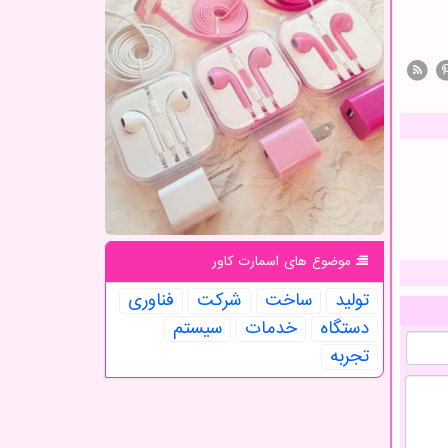
موضوع های اسمارت كاور
تولید
ساخت
شركت
فناوری
دستگاه
خدمات
سیستم
تجربه