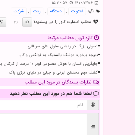
15:32:57
1402/03/06
تگها:
اینترنت
,
دستگاه
,
ربات
,
شركت
مطلب اسمارت کاور را می پسندید؟
(1)
تازه ترین مطالب مرتبط
تحولی بزرگ در ردیابی سلول های سرطانی
نتیجه برخورد موشک بالستیک به فولکس واگن!
جایگزینی انسان با هوش مصنوعی اوبر 10 درصد از کارکنان بخش پشتیبانی خویش را تعدیل کرد
کشف مهم محققان ایرانی و چینی در دنیای انرژی پاک
نظرات بینندگان در مورد این مطلب
لطفا شما هم
در مورد این مطلب
نظر دهید