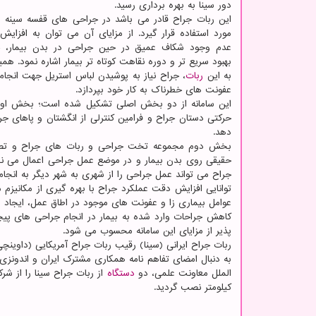
دور سینا به بهره برداری رسید.
این ربات جراح قادر می باشد در جراحی های قفسه سینه
مورد استفاده قرار گیرد. از مزایای آن می توان به افزای
عدم وجود شکاف عمیق در حین جراحی در بدن بیمار، خو
بهبود سریع تر و دوره نقاهت کوتاه تر بیمار اشاره نمود. همی
به این
ربات
، جراح نیاز به پوشیدن لباس استریل جهت انجام 
عفونت های خطرناک به کار خود بپردازد.
این سامانه از دو بخش اصلی تشکیل شده است؛ بخش اول عب
حرکتی دستان جراح و فرامین کنترلی از انگشتان و پاهای جر
دهد.
بخش دوم مجموعه تخت جراحی و ربات های جراح و تصویرب
حقیقی روی بدن بیمار و در موضع عمل جراحی اعمال می نما
جراح می تواند عمل جراحی را از شهری به شهر دیگر به انجام 
توانایی افزایش دقت عملکرد جراح با بهره گیری از مکانیز
عوامل بیماری زا و عفونت های موجود در اطاق عمل، ایجاد
کاهش جراحات وارد شده به بیمار در انجام جراحی های پیچی
پذیر از مزایای این سامانه محسوب می شود.
ربات جراح ایرانی (سینا) رقیب ربات جراح آمریکایی (داوینچی
به دنبال امضای تفاهم نامه همکاری مشترک ایران و اندونز
الملل معاونت علمی، دو
دستگاه
کیلومتر نصب گردید.