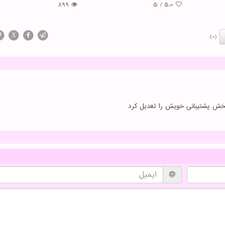
899
5
/
5.0
X
(0)