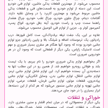
محسوب می‌شود. از مهمترین قطعات یدکی ماشین، لوازم فنی خودرو
است. این دسته از لوازم خودرو به قسمت‌های فنی و قطعات یدکی
ماشین مربوط می‌شود و مهمترین کاربرد را در وسایل نقلیه دارند.
آفتامات دینام، چراغ جلوی خودرو، چراغ عقب خودرو، چراغ هشدار
راهنما سمت چپ و راست خودرو، آینه بغل خودرو، انواع پمپ،
کمپرسور کولر و... جزیی از لوازم فنی اتومبیل محسوب می‌شوند.
علاوه بر این، یک جفت تیغه برف‌پاک‌کن، ست کامل فیوز‌ها، درب
رادیاتور، یک ترموستات اضافه و شیلنگ بالا و پایین رادیاتور جزو لوازم
جانبی خودرو بوده که وجود آنها هنگام هر سفری بسیار ضروری و مهم
است. لاستیک زاپاس، یکی دیگر از قطعاتی است که وجود آن در هر
خودرویی ضروری است.
اگر بخواهیم لوازم یدکی ضروری خودرو را نام ببریم، با یک لیست
بلند و طولانی روبه‌رو خواهیم شد. از همین رو در این مطلب تنها به
دسته‌بندی آن بسنده خواهیم کرد. این لوازم شامل لوازم جانبی ترمز،
لوازم جانبی انتقال، لوازم جانبی بدن، وسایل الکتریکی، لوازم جانبی
پیاده‌روی، قطعات موتور، لوازم جانبی فرمان، قطعات عرضی، لوازم
جانبی تهویه و لوازم جانبی سنسور می‌شود که هر کدام از این دسته‌ها،
ابزار بسیاری را در خود جای می‌دهند.
خوراکی و تنقلات
یکی دیگر از محصولاتی که در میان تمام اقشار و سنین مشتری دارد،
خوراکی و تنقلات است. این محصولات شامل خوراکی‌هایی مانند