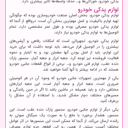
یدکی خودرو، خوراکی‌ها و... حذف واسطه‌ها تاثیر بیشتری دارد.
لوازم یدکی خودرو
لوازم یدکی خودرو، بخش اصلی صنعت خودروسازی بوده که چگونگی
تهیه لوازم باکیفیت و اصل مهم‌ترین بخش آن است. درواقع از آنجا که
لوازم یدکی خودرو مصرفی بوده و طول عمر مشخصی دارد، تمام
اتومبیل‌ها به لوازم یدکی خودرو نیاز دارند.
لوازم یدکی خودرو، تجهیزاتی است که امکانات رفاهی و آپشن‌های
بیشتری را در اتومبیل قرار می‌دهد. باید توجه داشت که برای خرید
این لوازم، باید از اصل بودن آنها مطمئن بود و به اعتبار و نحوه
فعالیت فروشنده نیز توجه کرد. جعبه ابزار و جعبه آچار، سنسور پارک
دنده عقب، لوازم فنی خودرو و... برخی از انواع قطعات جانبی خودرو
هستند که در ادامه بیشتر با آنها آشنا خواهید شد.
یکی از مهمترین تجهیزات جانبی خودرو که وجود آن در هر اتومبیلی
ضروری است، جعبه ابزار و جعبه آچار است. این جعبه ابزارهای
مختلفی دارد و باید همیشه در ماشین باشد تا اگر در حین رانندگی و
مسیرهای مختلف دچار مشکل شدید، با استفاده از آن مشکل را
برطرف کنید.
یکی دیگر از لوازم جانبی خودرو، سنسور پارک دنده عقب است. این
سنسور، هشدار برخورد با مانع را به صورت یک سیگنال صوتی به
راننده ارسال می‌کند. از آنجا که ممکن است این سنسورها در اثر عوامل
مختلف آسیب ببینند، از همین رو این قطعه، جزو لوازم مصرفی