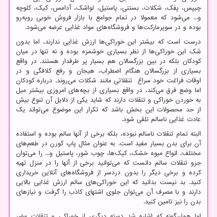
چیپس، پفک، شکلات، بستنی، پاستیل، لواشک، آدامس، کیک، کلوچه
و... می‌شود که معمولا در تمام جوامع با بازار فروش خوبی روبه‌رو
بوده و در سوپرمارکت‌ها و فروشگاه‌های مواد غذایی عرضه می‌شود.
درست است که بیشتر این خوراکی‌ها ارزش غذایی ندارند، اما بدون
شک این خوراکی‌ها از نظر بسیاری خوشمزه بوده و نه تنها در میان
کودکان بلکه در بین بزرگسالان هم بسیار پر طرفدار هستند. در واقع
بسیاری از بزرگسالان هنگام اضطراب، هیجان و رفع کلافگی و در
اوقات فراغت خود سراغ تنقلاتی مانند شکلات می‌روند. درباره کودکان
اما وضع فرق می‌کند، در واقع بسیاری از بچه‌های امروزی بیشتر میل
به خوردن خوراکی و تنقلات دارند که شاید یکی از دلایل آن تنوع بیش
از حد محصولات این بخش باشد که تکرار این موضوع می‌تواند یک
عادت غذایی ناسالم تلقی شود.
البته تمام تنقلات ناسالم نبوده، بلکه برخی از آنها سالم بوده و استفاده
آن برای بدن بسیار مفید است. به عنوان مثال پاپ کورن در طعم‌های
مختلف، انواع میوه خشک، کیک‌ها، چوب شور، پاستیل و... را می‌توان
جزو تنقلات سالم دانست که می‌توانید برخی از آنها را در منزل تهیه
کرده و برخی دیگر را بدون دردسر از فروشگاه‌های آنلاین خریداری
کنید. بد نیست بدانید که این خوراکی‌های سالم ارزش غذایی بالایی
دارند و با مصرف آن می‌توان جلوی اشتهای کاذب را گرفت و نیازهای
بدن را نیز تامین کنید.
اما همان‌گونه که اشاره شد دسته دیگری از خوراکی و تنقلات مضر