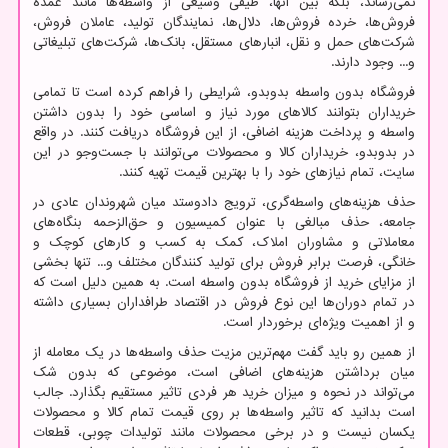
نمی‌رساند، بلکه بین آنها، طیفی وسیعی از واسطه‌ها مانند عمده
فروش‌ها، خرده فروش‌ها، دلال‌ها، نمایندگان تولید، عاملان فروش،
شرکت‌های حمل و نقل، انبارهای مستقل، بانک‌ها، شرکت‌های تبلیغاتی
و... وجود دارند.
فروشگاه بدون واسطه بدوبدو، شرایطی را فراهم کرده است تا تمامی
خریداران بتوانند کالاهای مورد نیاز و اساسی خود را بدون داشتن
واسطه و پرداخت هزینه اضافی، از این فروشگاه دریافت کنند. در واقع
در بدوبدو، خریداران کالا و محصولات می‌توانند با جست‌وجو در این
سایت، تمام نیازهای خود را با بهترین قیمت تهیه کنند.
حذف هزینه‌های واسطه‌‌گری، ترویج دادوستد میان شهروندان عادی در
جامعه، حذف مبالغی با عنوان کمیسیون و حق‌الزحمه بنگاه‌های
معاملاتی و مشاوران املاک، کمک به کسب و کارهای کوچک و
خانگی، فرصت برابر فروش برای تولید کنندگان مختلف و... تنها بخشی
از مزایای خرید از فروشگاه بدون واسطه است. به همین دلیل است که
در تمام دوران‌ها این نوع فروش در اقتصاد طرافداران بسیاری داشته
و از اهمیت ویژه‌ای برخوردار است.
از همین رو باید گفت مهم‌ترین مزیت حذف واسطه‌ها در یک معامله از
میان برداشتن هزینه‌های اضافی است، موضوعی که بدون شک
می‌تواند در نحوه و میزان خرید هر فردی تاثیر مستقیم بگذارد. جالب
است بدانید که تاثیر واسطه‌ها بر روی قیمت تمام کالا و محصولات
یکسان نیست و در برخی محصولات مانند تولیدات چوبی، قطعات