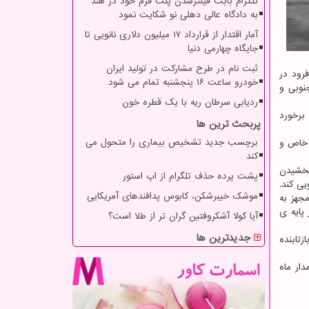
تلگرام بابت فیلترشدن پلت فرم خود در هند
به دادگاه عالی دهلی نو شکایت نمود
آمار اقتدار از قرارداد ۱۷ میلیون دلاری نانویی تا
جایگاه چهارمی دنیا
ثبت نام در طرح مشارکت در تولید ایران
یت فرود در
خودرو ساعت ۱۶ پنجشنبه تمام می شود
ض ۹۸۴ فوت(۳۰۰ متر) در عرض جغرافیایی ۱۳ درجه ی جنوبی و
ردیابی سرطان ریه با یک قطره خون
اپن انتخاب گردید که در سال ۲۰۰۷ پرتاب شد و در سال ۲۰۰۹ به ماه برخورد
پربحث ترین ها
برچسب جدید تشخیص بیماری را متحول می
 خاص و
کند
بخشیدن
پشت پرده حذف تلگرام از اپ استور
موشک خیبرشکن، کابوس پدافندهای آمریکایی
 مجهز به
 پایه ی
آیا کولا آشکروفتین گران تر از طلا است؟
جدیدترین ها
ینطور دارای یک آرایه بازتابنده
Hak در اوایل سالجاری به مدار ماه