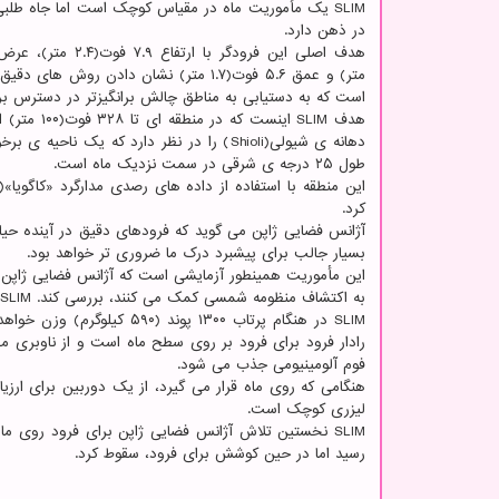
SLIM یک مأموریت ماه در مقیاس کوچک است اما جاه طلب
در ذهن دارد.
متر) و عمق ۵.۶ فوت(۱.۷ متر) نشان دادن روش های
است که به دستیابی به مناطق چالش برانگیزتر در دسترس بر
هدف SLIM 
طول ۲۵ درجه ی شرقی در سمت نزدیک ماه است.
کرد.
آژانس فضایی ژاپن می گوید که فرودهای دقیق در آینده ح
بسیار جالب برای پیشبرد درک ما ضروری تر خواهد بود.
این مأموریت همینطور آزمایشی است که آژانس فضایی ژاپن 
به اکتشاف منظومه شمسی کمک می کنند، بررسی کند. SLIM می تواند فرود بر روی ماه و سیارات را مقرون به صرفه تر کند و در وزن صرفه جویی کند.
SLIM در هنگام پرتاب ۱۳۰۰ 
رادار فرود برای فرود بر روی سطح ماه است و از ناوبری مط
فوم آلومینیومی جذب می شود.
لیزری کوچک است.
رسید اما در حین کوشش برای فرود، سقوط کرد.