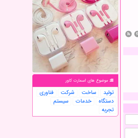
موضوع های اسمارت كاور
تولید
ساخت
شركت
فناوری
دستگاه
خدمات
سیستم
تجربه