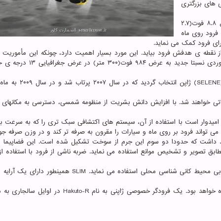
ی های بزرگتری
هدف اصلی این فرودگر با ارتفاع ۷.۹ فوت(۲.۴ متر)، عرض ۸.۸ فوت(۲.۷
 دقیق فرود روی ماه
ای فرود کمک می نماید.
اینست که در منطقه ای تا ۳۲۸ فوت(۱۰۰ متر) از نقطه ی هدفش فرود بیاید. این مورد بسیار اهمیت دارد، چونکه این مأمور
دهانه ی شیولی(Shioli) را در نظر دارد که یک ناحیه ی برخوردی نسبتا جدید به عر
این منطقه با استفاده از داده های رصدی مدارگرد «کاگویا»(SELENE) ژ
یاتی خواهند شد. با افزایش دانش بشریت از منظومه شمسی، دسترسی به مکانهای
امیدوار است با استفاده از آن، سیستم های اکتشافی سبک تری را که به سرعت 
پوند (۵۹۰ کیلوگرم) وزن خواهد داشت که حدودا دو سوم این جرم از سوخت تشکیل شده است. این فضاپیما
ابق تصویر و تشخیص موانع استفاده می نماید. ضربه ناشی از فرود با استفاده از
هنگامی که روی ماه قرار می گیرد، از یک دوربین برای ارزیابی محیط کانی شناسی محلی استفاده می نماید. SLIM هم
SLIM نخستین تلاش آژانس فضایی ژاپن برای فرود روی ماه خواهد بود. یک فرودگر خصوصی ژاپنی به نام uto-R