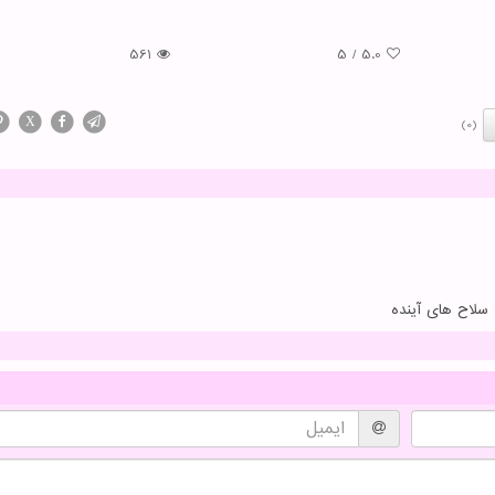
561
5
/
5.0
X
(0)
 سلاح های آینده