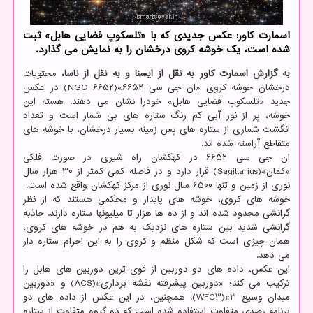
اسمارت کاور: عکس جدیدی که با «تلسکوپ فضایی هابل» ثبت
شده است، یک خوشه کروی درخشان را به نمایش می گذارد.
به گزارش اسمارت کاور به نقل از ایسنا و به نقل از ناسا،
محتویات
درخشان خوشه کروی «ان جی سی ۶۶۵۲»(NGC ۶۶۵۲) در عکس
جدید «تلسکوپ فضایی هابل» خودرا نشان می دهند. هسته این
خوشه، پر از نور آبی کم رنگ ستاره های بی شمار است و تعداد
انگشت شماری از ستاره های پس زمینه بسیار درخشان، با خوشه های
متقاطع آراسته شده اند.
ان جی سی ۶۶۵۲ در کهکشان راه شیری در صورت فلکی
«کمان»(Sagittarius) قرار دارد و در فاصله کمی کمتر از ۳۰ هزار سال
نوری از زمین و تنها ۶۵۰۰ سال نوری از مرکز کهکشان واقع شده است.
خوشه های کروی، خوشه های پایدار و محکمی هستند که از نظر
گرانشی محدود شده اند و از ده ها هزار تا میلیونها ستاره دارند. جاذبه
گرانشی شدید بین ستاره های نزدیک به هم در خوشه های کروی،
همان چیزی است که شکل منظم و کروی را به این اجرام ستاره دار
می دهد.
این عکس، داده های دو دوربین از قوی ترین دوربین های هابل را
ترکیب می کند؛ «دوربین پیشرفته نقشه برداری»(ACS) و «دوربین
میدان وسیع ۳»(WFC۳). همچنین، در این عکس از داده های دو
برنامه رصدی متفاوت استفاده شده است که دو گروه متفاوت از ستاره