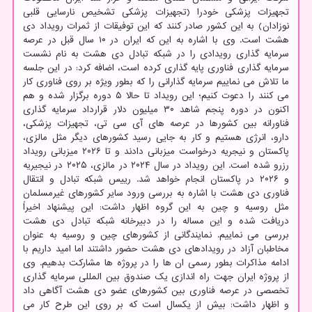
تجهیزات پزشکی خودرا (تجهیزات پزشکی تشخیص نارسایی قلبی
نوزادان) به این کشور صادر کنند که این توفیقات از ثمرات رویداد دی
هشت است. وی با اشاره به این که ایران در ۱۰ سال قبل در عرصه
سرمایه گذاری رویدادی را در شبکه تبادل دی هشت به نام نشست
سرمایه گذاری فناوری پایه گذاری کرده است، اضافه کرد: در این جلسه
ما تلاش می نماییم سرمایه گذارانی را که بطور ویژه بر روی فناوری کار
می کنند را دعوت کنیم؛ این رویداد تا حالا ۵ دوره برگزار شده و هم
اکنون در دوره پنجم شاهد ۳۰ میلیون دلار قرارداد سرمایه گذاری
فناورانه بین کشورها در عرصه های آی سی تی، تجهیزات پزشکی،
دارو، انرژی هستیم و کار به جایی رسید کشورهای دیگر مثل مالزی،
پاکستان و نیجریه درخواست میزبانی دادند و تا ۲۰۲۶ میزبانی رویداد
رزرو شده است. این رویداد در سال ۲۰۲۴ در مالزی، ۲۰۲۵ در نیجیریه
و ۲۰۲۶ در پاکستان انجام خواهد شد. رییس شبکه تبادل و انتقال
فناوری دی هشت با اشاره به بررسی ورود سایر کشورهای غیرمسلمان
مثل روسیه و چین به این گروه اظهار داشت: این پیشنهاد اخیراً
دریافت شده و این مساله را در دبیرخانه شبکه تبادل دی هشت
بررسی می نماییم. نمایندگانی از کشورهای چین و روسیه به عنوان
مخاطبان آزاد در رویدادهای دی هشت حضور داشتند اما امید داریم با
ادامه مذاکرات بطور رسمی ان ها را در پروژه ها مشارکت بدهیم. وی
از پروژه ایران جهت راه اندازی یک صندوق بین المللی سرمایه گذاری
تخصصی در عرصه فناوری بین کشورهای عضو دی هشت آگاهی داد
و اظهار داشت: بیش از یکسال است که بر روی این طرح کار می