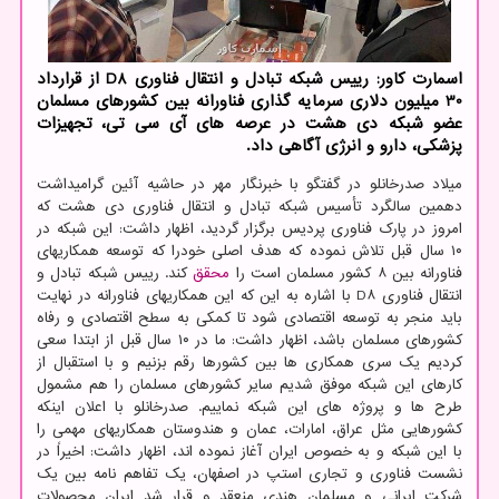
اسمارت کاور: رییس شبکه تبادل و انتقال فناوری D8 از قرارداد
30 میلیون دلاری سرمایه گذاری فناورانه بین کشورهای مسلمان
عضو شبکه دی هشت در عرصه های آی سی تی، تجهیزات
پزشکی، دارو و انرژی آگاهی داد.
میلاد صدرخانلو در گفتگو با خبرنگار مهر در حاشیه آئین گرامیداشت
دهمین سالگرد تأسیس شبکه تبادل و انتقال فناوری دی هشت که
امروز در پارک فناوری پردیس برگزار گردید، اظهار داشت: این شبکه در
۱۰ سال قبل تلاش نموده که هدف اصلی خودرا که توسعه همکاریهای
فناورانه بین ۸ کشور مسلمان است را
محقق
کند. رییس شبکه تبادل و
انتقال فناوری D۸ با اشاره به این که این همکاریهای فناورانه در نهایت
باید منجر به توسعه اقتصادی شود تا کمکی به سطح اقتصادی و رفاه
کشورهای مسلمان باشد، اظهار داشت: ما در ۱۰ سال قبل از ابتدا سعی
کردیم یک سری همکاری ها بین کشورها رقم بزنیم و با استقبال از
کارهای این شبکه موفق شدیم سایر کشورهای مسلمان را هم مشمول
طرح ها و پروژه های این شبکه نماییم. صدرخانلو با اعلان اینکه
کشورهایی مثل عراق، امارات، عمان و هندوستان همکاریهای مهمی را
با این شبکه و به خصوص ایران آغاز نموده اند، اظهار داشت: اخیراً در
نشست فناوری و تجاری استپ در اصفهان، یک تفاهم نامه بین یک
شرکت ایرانی و مسلمان هندی منعقد و قرار شد ایران محصولات