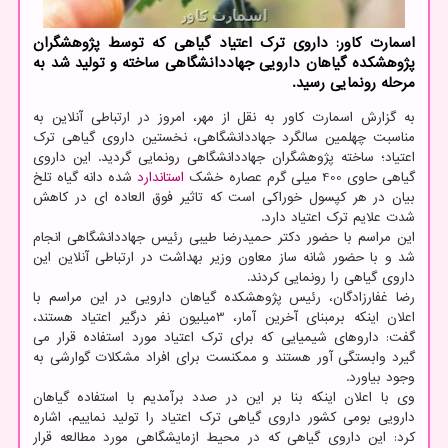
اسمارت كاور: داروی ترك اعتیاد گیاهی كه توسط پژوهشگران
پژوهشكده گیاهان دارویی جهاددانشگاهی ساخته و تولید شد به
مرحله رونمایی رسید.
به گزارش اسمارت کاور به نقل از مهر، امروز در ارتباطی آنلاین به
مناسبت چهلمین سالگرد جهاددانشگاهی، نخستین داروی گیاهی ترک
اعتیاد؛ ساخته پژوهشگران جهاددانشگاهی رونمایی گردید. این داروی
گیاهی حاوی 400 میلی گرم عصاره خشک
استاندارد
شده دانه گیاه تلخ
بیان در هر کپسول خوراکی است که تاثیر فوق العاده ای در کاهش
شدت علایم ترک اعتیاد دارد.
این مراسم با حضور دکتر حمیدرضا طیبی رئیس جهاددانشگاهی انجام
شد و با حضور شانه ساز معاون وزیر بهداشت در ارتباطی آنلاین این
داروی گیاهی را رونمایی کردند.
رضا غفارزادگان، رئیس پژوهشکده گیاهان دارویی در این مراسم با
اعلان اینکه برمبنای آخرین آمار، 3میلیون نفر درگیر اعتیاد هستند،
گفت: داروهای شیمیایی که برای ترک اعتیاد مورد استفاده قرار می
گیرد وابستگی آور هستند و ممکنست برای افراد مشکلات گوارشی به
وجود بیاورد.
وی با اعلان اینکه بنا بر این در صدد برآمدیم با استفاده گیاهان
دارویی بومی کشور داروی گیاهی ترک اعتیاد را تولید نماییم، اشاره
کرد: این داروی گیاهی که در محیط ازمایشگاهی مورد مطالعه قرار