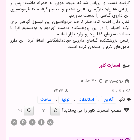
گرفت، تست و ارزیابی شد که نتیجه خوبی به همراه داشت؛ پس از
ارزیابی ها وارد کارآزمایی بالینی شدیم و تصمیم گرفتیم که فرمولاسیون
این داروی گیاهی را بدست بیاوریم.
غفارزادگان اضافه کرد: صفر تا صد فرمولاسیون این کپسول گیاهی برای
ترک اعتیاد را در این پژوهشکده بدست آوردیم و توانستیم آنرا با
حمایت سازمان غذا و دارو وارد بازار نماییم.
رئیس پژوهشکده گیاهان دارویی جهاددانشگاهی اضافه کرد: این دارو
مجوزهای لازم را ستاندن کرده است.
منبع:
اسمارت كاور
14:52:38
1399/05/18
2322
5
/
5.0
تگها:
آنلاین
,
استاندارد
,
تولید
,
ساخت
مطلب اسمارت کاور را می پسندید؟
(0)
(1)
X