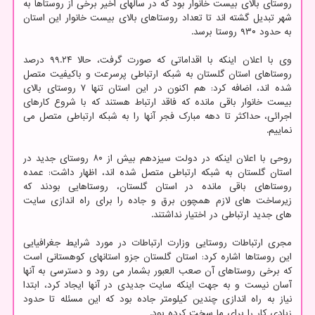
روستای بالای بیست خانوار بود که در سالهای اخیر برخی از روستاها به
شهر تبدیل گشته اند تا تعداد روستاهای بالای بیست خانوار این استان
به حدود ۹۳۰ روستا برسد.
وی با اعلان اینکه با اقداماتی که صورت گرفت، حالا ۹۹.۲۴ درصد
روستاهای استان گلستان به شبکه ارتباطی پرسرعت و باکیفیت متصل
شده اند، اضافه کرد: هم اکنون در این استان تنها ۷ روستای بالای
بیست خانوار باقی مانده که فاقد ارتباط هستند که با شروع کارهای
اجرائی، حداکثر تا دهه مبارک فجر آنها را به شبکه ارتباطی متصل می
نماییم.
روحی با اعلان اینکه در دولت سیزدهم بیش از ۸۰ روستای جدید در
استان گلستان به شبکه ارتباطی متصل شده اند، اظهار داشت: عمده
روستاهای باقی مانده در استان گلستان، روستاهایی بودند که
زیرساخت های لازم همچون برق و جاده را برای راه اندازی سایت
های جدید ارتباطی در اختیار نداشتند.
مجری ارتباطات روستایی وزارت ارتباطات در مورد شرایط جغرافیایی
این روستاها اشاره کرد: استان گلستان جزو استانهای کوهستانی است
که برخی روستاهای آن صعب العبور بشمار می رود و دسترسی به آنها
آسان نیست و به جهت اینکه سایت جدیدی در آنها ایجاد کرد، ابتدا
نیاز به راه اندازی چندین کیلومتر جاده بود که این مسئله تا حدود
زیادی کار را برای ما سخت کرده بود.