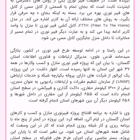
گیرنده است. در حقیقت فیبر نوری یکی از روش های دسترسی به
اینترنت ثابت است که بجای تمام یا قسمتی از کابل مسی از کابل
های فیبر نوری بهره می برد. بسته به اینکه بجای x چه حرفی قرار
بگیرد، به روش های مختلف ارائه آن به کاربر اشاره می کند. در مدل
(Fiber To The Home) FTTH، کابل کشی فیبر نوری تا منزل یا واحد
کاربر ادامه پیدا می کند و به عبارت دیگر فیبر نوری در تمام مسیر از
مخابرات تا داخل منزل جایگزین کابل مسی می شود.
در این راستا و در ادامه توسعه طرح فیبر نوری در کشور، بتازگی
سیدحامد قدس علوی- مدیرکل ارتباطات و فناوری اطلاعات استان
گلستان- با بیان این که پروژه فیبر نوری منازل و کسب وکارها در همه
۳۷ شهر این استان به انتها رسیده است، اظهار داشت: در این پروژه،
یک اپراتور از شرکت های دارای پروانه یکپارچه شبکه و خدمات ارتباطی
(UNSP) از سازمان تنظیم مقررات و ارتباطات رادیویی به عنوان مجری،
بیش از ۱۳۰۰ کیلومتر حفاری، داکت گذاری و فیبرکشی در سطح استان
انجام داده است که ۶۵۵ کیلومتر از این حفاری در داخل شهرها و
۶۵۸ کیلومتر دیگر آن بین شهرهای استان انجام گرفته است.
وی با اشاره به برنامه افتتاح پروژه فیبرنوری منازل و کسب و کارهای
استان گلستان در ایام آتی، اضافه کرد: این پروژه در کمتر از پنج ماه با
برنامه ریزی و کار شبانه روزی انجام شده که کار در این وسعت که
شامل همه شهرهای استان می شود، بی نظیر است که با پایان این
پروژه، بستر مناسبی برای اجرای طرح های فناورانه در سطح استان