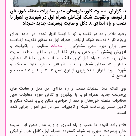
به گزارش اسمارت کاور، خوزستان مدیر مخابرات منطقه خوزستان
از توسعه و تقویت شبکه ارتباطی همراه اول در شهرستان اهواز با
نصب و راه اندازی ۸ دکل و سایت پرسرعت جدید خبرداد.
رحیم فلاح زاده در گفت و گو با ایسنا اظهار نمود: در ادامه اجرای
پروژه فاز ۹ توسعه شبکه ارتباطی همراه اول به منظور تقویت ارتباطات
سیار برای بهره مندی مشترکین از
خدمات
مطلوب و باکیفیت و
افزایش پوشش آنتن دهی و رفع نقاط کور در مناطق مختلف، سایت
های پرسرعت همراه اول کوی دانش، خیابان های نیلوفر۲، دهبان،
جانبازان ۲، میدان شیخ بها، بلوار شریعتی جنوبی، پارک میخک و
شهرک الهیه اهواز با تکنولوژی از نوع نسل ۲، ۳ و ۴ و ۴.۵ نصب و
افتتاح شد.
وی اضافه کرد: عملیات نصب و راه اندازی این دکل و سایت های
پرسرعت جدید همراه اول، با پیگیری و تلاش حوزه معاونت سیار
مخابرات منطقه خوزستان و بعد از طراحی، مکان یابی، تملک مکان و
تأمین بستر زیرساخت شبکه و تجهیزات فنی در شهر اهواز اجرایی شده
است.
فلاح زاده افزود: با نصب و راه اندازی و وارد مدار شدن این سایت
های پرسرعت شهری به شبکه گسترده همراه اول، کانال های ترافیکی