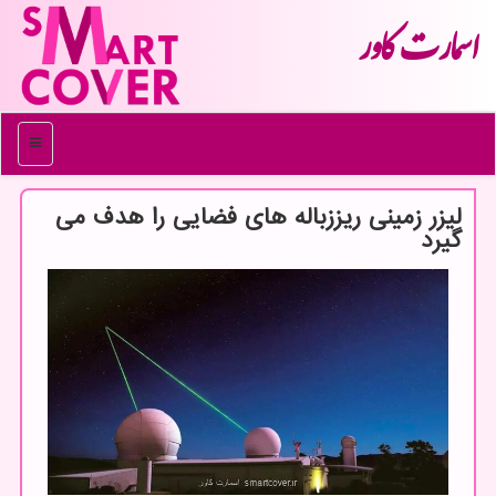
اسمارت كاور
منو
لیزر زمینی ریززباله های فضایی را هدف می
گیرد