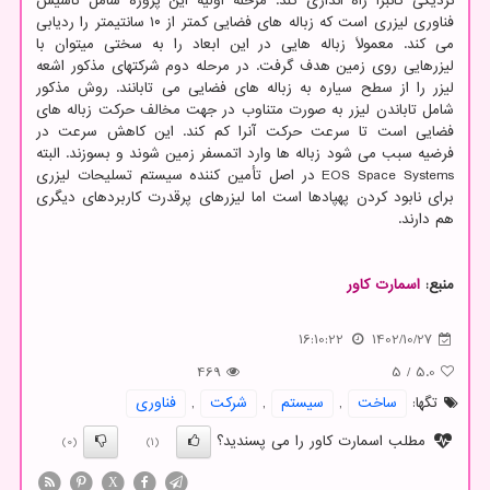
نزدیکی کانبرا راه اندازی کند. مرحله اولیه این پروژه شامل تاسیس
فناوری لیزری است که زباله های فضایی کمتر از ۱۰ سانتیمتر را ردیابی
می کند. معمولاً زباله هایی در این ابعاد را به سختی میتوان با
لیزرهایی روی زمین هدف گرفت. در مرحله دوم شرکتهای مذکور اشعه
لیزر را از سطح سیاره به زباله های فضایی می تابانند. روش مذکور
شامل تاباندن لیزر به صورت متناوب در جهت مخالف حرکت زباله های
فضایی است تا سرعت حرکت آنرا کم کند. این کاهش سرعت در
فرضیه سبب می شود زباله ها وارد اتمسفر زمین شوند و بسوزند. البته
EOS Space Systems در اصل تأمین کننده سیستم تسلیحات لیزری
برای نابود کردن پهپادها است اما لیزرهای پرقدرت کاربردهای دیگری
هم دارند.
منبع:
اسمارت كاور
16:10:22
1402/10/27
469
5
/
5.0
تگها:
ساخت
,
سیستم
,
شركت
,
فناوری
مطلب اسمارت کاور را می پسندید؟
(0)
(1)
X