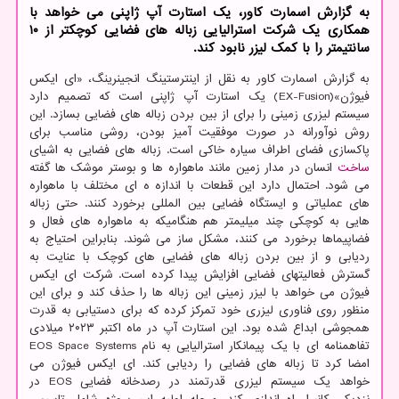
به گزارش اسمارت کاور، یک استارت آپ ژاپنی می خواهد با
همکاری یک شرکت استرالیایی زباله های فضایی کوچکتر از ۱۰
سانتیمتر را با کمک لیزر نابود کند.
به گزارش اسمارت کاور به نقل از اینترستینگ انجینرینگ، «ای ایکس
فیوژن»(EX-Fusion) یک استارت آپ ژاپنی است که تصمیم دارد
سیستم لیزری زمینی را برای از بین بردن زباله های فضایی بسازد. این
روش نوآورانه در صورت موفقیت آمیز بودن، روشی مناسب برای
پاکسازی فضای اطراف سیاره خاکی است. زباله های فضایی به اشیای
ساخت
انسان در مدار زمین مانند ماهواره ها و بوستر موشک ها گفته
می شود. احتمال دارد این قطعات با اندازه ه ای مختلف با ماهواره
های عملیاتی و ایستگاه فضایی بین المللی برخورد کنند. حتی زباله
هایی به کوچکی چند میلیمتر هم هنگامیکه به ماهواره های فعال و
فضاپیماها برخورد می کنند، مشکل ساز می شوند. بنابراین احتیاج به
ردیابی و از بین بردن زباله های فضایی های کوچک با عنایت به
گسترش فعالیتهای فضایی افزایش پیدا کرده است. شرکت ای ایکس
فیوژن می خواهد با لیزر زمینی این زباله ها را حذف کند و برای این
منظور روی فناوری لیزری خود تمرکز کرده که برای دستیابی به قدرت
همجوشی ابداع شده بود. این استارت آپ در ماه اکتبر ۲۰۲۳ میلادی
تفاهمنامه ای با یک پیمانکار استرالیایی به نام EOS Space Systems
امضا کرد تا زباله های فضایی را ردیابی کند. ای ایکس فیوژن می
خواهد یک سیستم لیزری قدرتمند در رصدخانه فضایی EOS در