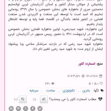
پشتیبانی از جوانان مبتکر کشور و استان آذربایجان غربی توانستیم
نخستین سری از ماهواره های بخش خصوصی را سال ۱۳۹۹ رونمایی
نماییم که امید است با توسعه این صنعت و کاربردی شدن صنعت
فضایی در کشور شاهد بالندگی در اقتصاد فضا پایه و توسعه اشتغال
پایدار باشیم.
این ماهواره» شهید سیدرضی» اولین ماهواره فضایی بخش خصوصی
است که در اردیبهشت ۱۴۰۱ با حضور رییس جمهور در آذربایجان غربی
رونمایی گردید.
ماهواره شهید سید رضی که در بازدید سرلشکر سلامی وبا پیشنهاد
ایشان از اروم ست به شهید سید رضی تغییر نام داد.
منبع:
اسمارت كاور
12:43:59
1402/11/11
670
5
/
5.0
تگها:
باتری
,
تكنولوژی
,
ساخت
,
سرمایه
مطلب اسمارت کاور را می پسندید؟
(0)
(1)
X