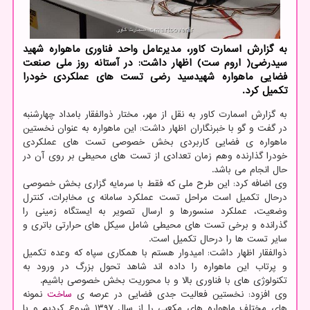
به گزارش اسمارت کاور، مدیرعامل واحد فناوری ماهواره شهید
سیدرضی( اروم ست) اظهار داشت: در آستانه روز ملی صنعت
فضایی ماهواره شهیدسید رضی تست های عملکردی خودرا
تکمیل کرد.
به گزارش اسمارت کاور به نقل از مهر، مختار ذوالفقار بامداد چهارشنبه
در گفت و گو با خبرنگاران اظهار داشت: این ماهواره به عنوان نخستین
ماهواره ی فضایی کاربردی بخش خصوصی تست های عملکردی
خودرا گذارنده وهم زمان تعدادی از تست های محیطی بر روی آن در
حال انجام می باشد.
وی اضافه کرد: این طرح ملی که فقط با سرمایه گزاری بخش خصوصی
درحال تکمیل است مراحل تست عملکرد سامانه ی مخابرات، کنترل
وضعیت، عملکرد سنسورها و ارسال تصویر به ایستگاه زمینی را
گذرانده و برخی تست های محیطی شامل سیکل های حرارتی باتری و
سایر تست ها را درحال تکمیل است.
ذوالفقار اظهار داشت: امیدوار هستم با همکاری سپاه که وعده تکمیل
و پرتاب این ماهواره را داده اند شاهد تحول بزرگ در ورود به
تکنولوژی های با فناوری بالا و با محوریت بخش خصوصی باشیم.
وی افزود: نخستین فعالیت جدی فضایی در عرصه ی
ساخت
نمونه
های مختلف ماهواره های مکعبی را از سال ۱۳۹۷ شروع کردیم و با