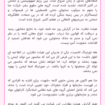
انتقادهای مذکور از زمان شروع جنگ بین رژیم صهیونیستی و حماس
در اکتبر گذشته، تشدید شده است. گروه های حقوق بشر، شرکت متا
را متهم به سرکوب محتوای حامی فلسطینی ها در فیسبوک، و
اینستاگرام در پس زمینه جنگی کرده اند که در پی حملات غافلگیرانه
حماس به سرزمینهای اشغالی در هفتم اکتبر، شروع شده است.
هیئت نظارت متا در گزارش روز سه شنبه خود، به نتایج مشابهی رسید
و دریافت که قوانین متا درباب «شهید»، تنوع معانی کلمه را در نظر
نمی گیرد و منجر به حذف محتوایی می شود که هدفش تمجید از
اقدامات خشونت آمیز نیست.
هله تورنینگ اشمیت، یکی از مدیران این هیئت نظارتی، در اطلاعیه ای
اظهار داشت: متا با این فرض کار می کند که سانسور می تواند ایمنی را
بهبود بخشد و خواهد کرد، اما شواهد نشان میدهد که سانسور می
تواند کل جمعیتها را به انزوا بکشد، در صورتیکه اصلا ایمنی را بهبود
نمی بخشد.
متا هم اکنون هر پستی حاوی کلمه «شهید» برای اشاره به افرادی که
در فهرست سازمانها و افراد خطرناک خود تعیین کرده است را حذف
می کند که شامل اعضای گروه های شبه نظامی اسلامگرا، کارتلهای مواد
مخدر و سازمانهای برتری طلب سفیدپوست می شود.
طبق گزارش هیئت نظارتی، این شرکت می گوید این کلمه، به منزله