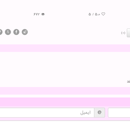
672
5
/
5.0
X
(0)
د