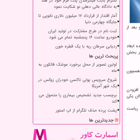
تلگرام بابت فیلترشدن پلت فرم خود در هند
به دادگاه عالی دهلی نو شکایت نمود
آمار اقتدار از قرارداد ۱۷ میلیون دلاری نانویی تا
جایگاه چهارمی دنیا
ته و بعد از
ثبت نام در طرح مشارکت در تولید ایران
خودرو ساعت ۱۶ پنجشنبه تمام می شود
ه ابعاد
ردیابی سرطان ریه با یک قطره خون
هر بخش
پربحث ترین ها
اولین تصویر از محل برخورد موشک فالکون به
ماه
 همچون
شروع سرویس پولی تاکسی خودران زوکس در
یک شهر آمریکا
افزودن
برچسب جدید تشخیص بیماری را متحول می
ان یکی
کند
 ریاست
پشت پرده حذف تلگرام از اپ استور
جدیدترین ها