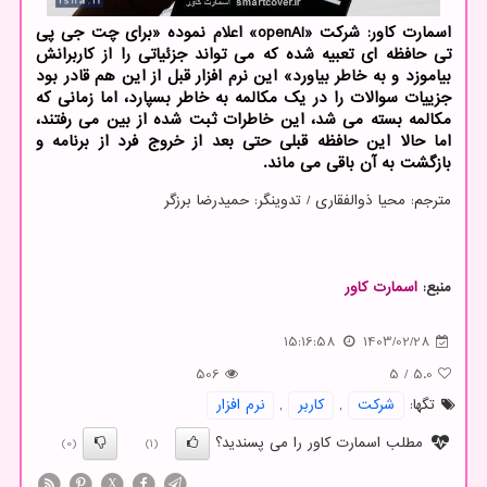
اسمارت کاور: شرکت «openAI» اعلام نموده «برای چت جی پی
تی حافظه ای تعبیه شده که می تواند جزئیاتی را از کاربرانش
بیاموزد و به خاطر بیاورد» این نرم افزار قبل از این هم قادر بود
جزییات سوالات را در یک مکالمه به خاطر بسپارد، اما زمانی که
مکالمه بسته می شد، این خاطرات ثبت شده از بین می رفتند،
اما حالا این حافظه قبلی حتی بعد از خروج فرد از برنامه و
بازگشت به آن باقی می ماند.
مترجم: محیا ذوالفقاری / تدوینگر: حمیدرضا برزگر
منبع:
اسمارت كاور
15:16:58
1403/02/28
506
5
/
5.0
تگها:
شركت
,
كاربر
,
نرم افزار
مطلب اسمارت کاور را می پسندید؟
(0)
(1)
X