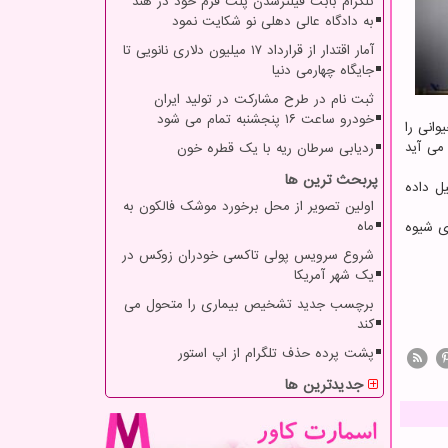
تلگرام بابت فیلترشدن پلت فرم خود در هند
به دادگاه عالی دهلی نو شکایت نمود
آمار اقتدار از قرارداد ۱۷ میلیون دلاری نانویی تا
جایگاه چهارمی دنیا
ثبت نام در طرح مشارکت در تولید ایران
خودرو ساعت ۱۶ پنجشنبه تمام می شود
انی را
 می آید
ردیابی سرطان ریه با یک قطره خون
پربحث ترین ها
ل داده
اولین تصویر از محل برخورد موشک فالکون به
ماه
ی شیوه
شروع سرویس پولی تاکسی خودران زوکس در
یک شهر آمریکا
برچسب جدید تشخیص بیماری را متحول می
کند
پشت پرده حذف تلگرام از اپ استور
جدیدترین ها