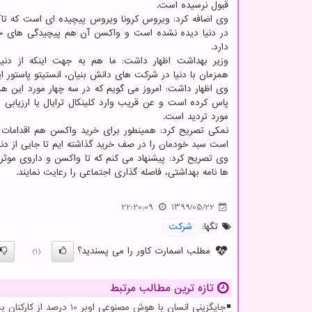
قبول نرسیده است.
وی اضافه کرد: ویروس کرونا ویروس پیچیده ای است که تاک
در دنیا دیده نشده است و واکسن آن هم پیچیدگی های 
دارد.
وزیر بهداشت اظهار داشت: ما هم به جهت اینکه از دنیا
همزمان با دنیا در شرکت های دانش بنیان، انستیتو پاستور ایر
وی اظهار داشت: امروز می گویم که در سه چهار مورد این
پاس کرده است و عن قریب وارد کلینکال ترایال یا ارزیابی ب
مورد تردید است.
نمکی تصریح کرد: همینطور برای خرید واکسن هم اقدامات 
است سبد خودمان را در صف خرید گذاشته ایم تا جایی از دنیا
وی تصریح کرد: پیشنهاد می کنم که تا واکسن و داروی موثر
ها نامه بهداشتی، فاصله گذاری اجتماعی را رعایت نمایند.
22:20:09
1399/05/22
تگها:
شركت
مطلب اسمارت کاور را می پسندید؟
(1)
تازه ترین مطالب مرتبط
جایگزینی انسان با هوش مصنوعی اوبر 10 درصد از کارکنان بخش پشتیبانی خویش را تعدیل کرد