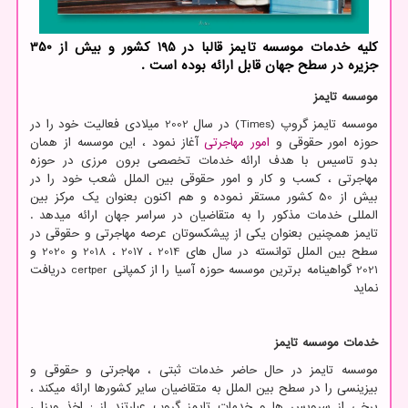
کلیه خدمات موسسه تایمز قالبا در 195 کشور و بیش از 350
جزیره در سطح جهان قابل ارائه بوده است .
موسسه تایمز
موسسه تایمز گروپ
(Times)
در سال 2002 میلادی فعالیت خود را در
حوزه امور حقوقی و
امور مهاجرتی
آغاز نمود ، این موسسه از همان
بدو تاسیس با هدف ارائه خدمات تخصصی برون مرزی در حوزه
مهاجرتی ، کسب و کار و امور حقوقی بین الملل شعب خود را در
بیش از 50 کشور مستقر نموده و هم اکنون بعنوان یک مرکز بین
المللی خدمات مذکور را به متقاضیان در سراسر جهان ارائه میدهد .
تایمز همچنین بعنوان یکی از پیشکسوتان عرصه مهاجرتی و حقوقی در
سطح بین الملل توانسته در سال های 2014 ، 2017 ، 2018 و 2020 و
2021 گواهینامه برترین موسسه حوزه آسیا را از کمپانی
certper
دریافت
نماید
خدمات موسسه تایمز
موسسه تایمز در حال حاضر خدمات ثبتی ، مهاجرتی و حقوقی و
بیزینسی را در سطح بین الملل به متقاضیان سایر کشورها ارائه میکند ،
برخی از سرویس ها و خدمات تایمز گروپ عبارتند از : اخذ ویزا ،