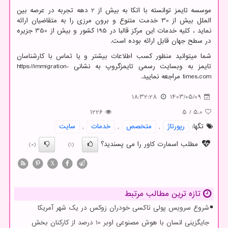
موسسه تایمز توانسته با اتکا به بیش از 2 دهه تجربه در عرصه بین
الملل بیش از 30 خدمت متنوع و برون مرزی را به متقاضیان ارائه
نماید ، کلیه خدمات این مرکز قالبا در 195 کشور و بیش از 350 جزیره
در سطح جهان قابل ارائه بوده است.
شما میتوانید منظور کسب اطلاعات بیشتر و یا تماس با کارشناسان
تایمز به وبسایت رسمی تایمزگروپ به نشانی
https://immigration-
times.com
مراجعه نمایید.
18:32:28
1403/05/09
1226
5
/
5.0
تگها:
رپورتاژ
,
متخصص
,
خدمات
,
سایت
مطلب اسمارت کاور را می پسندید؟
(0)
(1)
X
تازه ترین مطالب مرتبط
شروع سرویس پولی تاکسی خودران زوکس در یک شهر آمریکا
جایگزینی انسان با هوش مصنوعی اوبر 10 درصد از کارکنان بخش