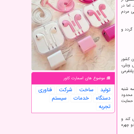
اما در
ی مردم
گردد و
 ارتش این کشور
ش ویلی،
لتفرمی
موضوع های اسمارت كاور
تولید
ساخت
شركت
فناوری
ه شنبه
 محدود
دستگاه
خدمات
سیستم
 حمایت
تجربه
 کند و
دو چهره