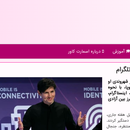
آموزش
درباره اسمارت كاور
لگرام
 شهروندی او
ا، با نحوه
ینستاگرام،
ز بین آزادی
یل هفته جاری،
ستگیر کردند.
نتظره، جنجال