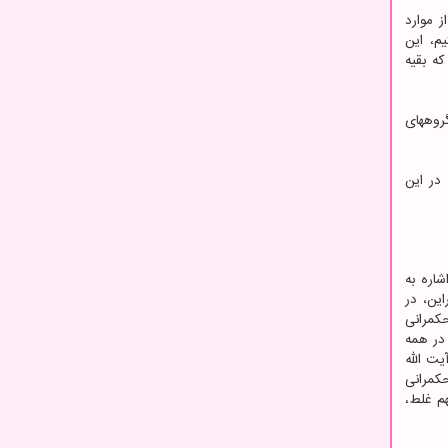
ز موارد
م، این
که بقیه
روههای
در این
شاره به
ین، در
کمرانی
 در همه
یت الله
حکمرانی
م غلط،