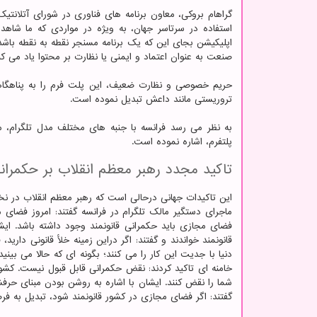
گراهام بروکی، معاون برنامه های فناوری در شورای آتلانتیک 
استفاده در سرتاسر جهان، به ویژه در مواردی که ما شاهد
اپلیکیشن بجای این که یک برنامه مسنجر نقطه به نقطه باشد،
صنعت به عنوان اعتماد و ایمنی یا نظارت بر محتوا یاد می ک
حریم خصوصی و نظارت ضعیف، این پلت فرم را به پناهگاهی
تروریستی مانند داعش تبدیل نموده است.
به نظر می رسد فرانسه با جنبه های مختلف مدل تلگرام، مش
پلتفرم، اشاره نموده است.
تاکید مجدد رهبر معظم انقلاب بر حکمران
این تاکیدات جهانی درحالی است که رهبر معظم انقلاب در نخس
ماجرای دستگیر مالک تلگرام در فرانسه گفتند: امروز فضای
فضای مجازی باید حکمرانی قانونمند وجود داشته باشد. ایش
قانونمند خواندند و گفتند: اگر دراین زمینه خلأ قانونی دارید،
دنیا با جدیت این کار را می کنند؛ بگونه ای که حالا می بی
خامنه ای تاکید کردند: نقض حکمرانی قابل قبول نیست. کشور 
شما را نقض کنند. ایشان با اشاره به روشن بودن مبنای حرف
گفتند: اگر فضای مجازی در کشور قانونمند شود، تبدیل به فر