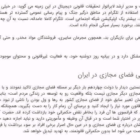
و مدیر ارشد لابراتوار تحقیقات قانونی دیجیتال در این زمینه می گوید: در خیلی ا
 استفاده از تلگرام در مناطق درگیر جنگ و پیام رسانی عمومی گسترده تر هستی
 بیشتر یک اپلیکیشن شبکه اجتماعی است. تلگرام کاملا عامدانه، نسبت به آن چه 
نند، برخورد بسیار سبکی انجام داده است.
 برای بازیگران بد، همچون مجرمان سایبری، فروشندگان مواد مخدر، و حتی گ
کل دارد و در بیانیه روز دوشنبه خود، به فعالیت غیرقانونی و محتوای موجود 
ی فضای مجازی در ایران
تین دیدار با دولت چهاردهم بار دیگر بر مسئله فضای مجازی تاکید نمودند و با ا
 مجازی دیگر مجازی نیست بلکه واقعیت رو به توسعه در زندگی مردم است؛ بنابرا
ان تعبیر سابق خود از فضای مجازی کشور به رها و ول بودن را ناشی از نبود ح
 قانون مورد نیاز را ایجاد کنید و برمبنای آن زمام کار را به دست بگیرید، همچنانکه
نید که فرانسوی ها آن فرد را بخاطر نقض حکمرانی خود بازداشت کرده اند. حضرت آ
در اختیار شما است و در قبال آن وظیفه و مأموریتی دارید و نباید اجازه دهید 
شان درباره ی فضای مجازی و در عین حال اصرار برخی افراد بر سوء برداشت یا فه
صت می شود اما بدون حکمرانی قانونمند، به تهدید تبدیل خواهد شد.