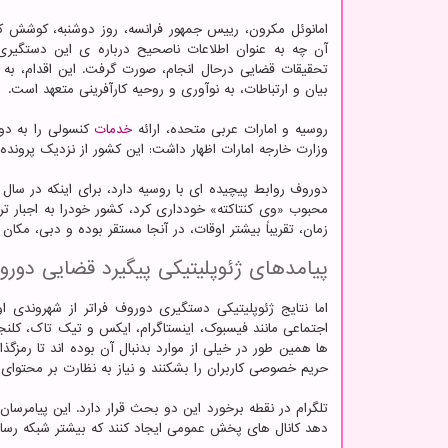
امانوئل مکرون، رییس جمهور فرانسه، روز دوشنبه، کوشش کر
آن چه به عنوان اطلاعات ناصحیح درباره ی این دستگیری 
تحقیقات قضایی درحال انجام، صورت گرفت. این اقدام، به
بیان و ارتباطات، به نوآوری و روحیه کارآفرینی متعهد است.
روسیه و امارات عربی متحده، ارائه
خدمات
کنسولی را به دو
وزارت خارجه امارات اظهار داشت: این کشور از نزدیک پرونده ا
محبوب «وی کنتاکته» خودداری کرد، کشور خودرا به اجبار ت
زمان، تقریباً بیشتر اوقات، در آنجا مستقر بوده و دبی، مکان 
پیامدهای ژئوپلیتیکی پیگیرد قضایی دورو
اما نتایج ژئوپلیتیکی دستگیری دوروف فراتر از شهروندی 
اجتماعی مانند فیسبوک، اینستاگرام، ایکس و تیک تاک، کلنجا
ها همین طور در خیلی از موارد بدنبال آن بوده اند تا رمزگ
حریم خصوصی کاربران را بشکنند و نیاز به نظارت بر محتوای غ
تلگرام در نقطه برخورد این دو بحث قرار دارد. این پیامرسان 
دهد کانال های پخش عمومی ایجاد کنند که بیشتر شبکه رسانه 