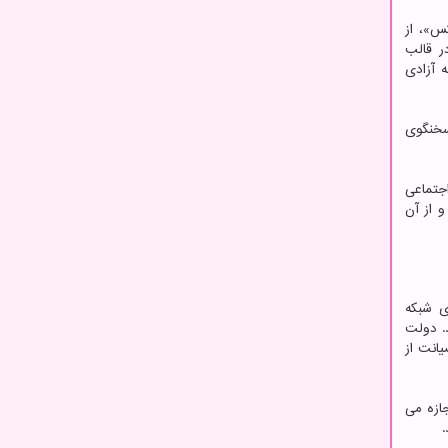
س»، از
ر قالب
 آزادی
سخنگوی
شبکه اجتماعی
 از آن
ی شبکه
د. دولت
یانت از
جازه می