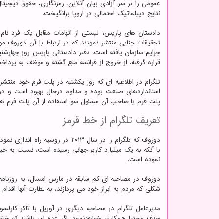
عمومی را بر سر آزادی بیان آنلاین، رمزنگاری، حقوق دیجیت
نتایج دیپلماتیک احتمالی در اروپا برانگیخت.
دادستان های پاریس، لیستی از اتهامات مقابل یک فرد نام 
تحقیقات جنایی منتشر نمودند که در ارتباط با آن دوروف مور
جرایم سازمان یافته است. دفتر دادستانی پاریس روز چهارشنب
قراره گرفته، از خروج از فرانسه منع گشته و موظف به پرداخت وثیقه ای به 
تلگرام در اطلاعیه ای که روز یکشنبه در پلت فرم خود منتش
استانداردهای صنعت بوده و مداوم درحال بهبود است و در 
پلت فرم یا صاحب آن مسئول سو استفاده از آن پلت فرم ه
تعریف تلگرام از خط قرمز
دوروف که تلگرام را در سال ۲۰۱۳ 
با آنکه به یک میلیارد کاربر جهانی رسیده است، نسبت به خی
نموده است.
دوروف در مصاحبه ای کم سابقه در مارس امسال، به روزنامه فا
شکلی که مردم به ابراز خود می پردازند، به نظارت آنها اقدام
مدیرعامل تلگرام در مصاحبه دیگری در آوریل با تاکر کارلس
حذف محتوا همکاری خواهدنمود. اگر عده ای باشند که خشو