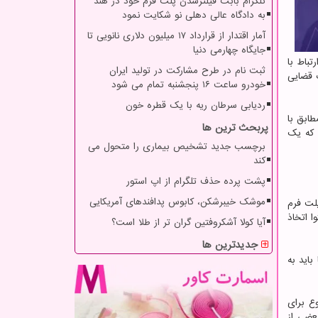
تلگرام بابت فیلترشدن پلت فرم خود در هند
به دادگاه عالی دهلی نو شکایت نمود
آمار اقتدار از قرارداد ۱۷ میلیون دلاری نانویی تا
جایگاه چهارمی دنیا
تباط با
ثبت نام در طرح مشارکت در تولید ایران
ت قضایی
خودرو ساعت ۱۶ پنجشنبه تمام می شود
ردیابی سرطان ریه با یک قطره خون
ابق با
پربحث ترین ها
 که یک
برچسب جدید تشخیص بیماری را متحول می
کند
پشت پرده حذف تلگرام از اپ استور
موشک خیبرشکن، کابوس پدافندهای آمریکایی
 پلت فرم
ا اتخاذ
آیا کولا آشکروفتین گران تر از طلا است؟
جدیدترین ها
باید به
ع برای
عضی از