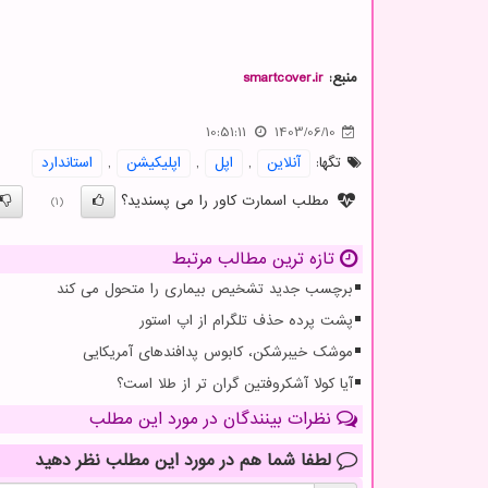
منبع:
smartcover.ir
10:51:11
1403/06/10
تگها:
آنلاین
,
اپل
,
اپلیكیشن
,
استاندارد
مطلب اسمارت کاور را می پسندید؟
(1)
تازه ترین مطالب مرتبط
برچسب جدید تشخیص بیماری را متحول می کند
پشت پرده حذف تلگرام از اپ استور
موشک خیبرشکن، کابوس پدافندهای آمریکایی
آیا کولا آشکروفتین گران تر از طلا است؟
نظرات بینندگان در مورد این مطلب
لطفا شما هم
در مورد این مطلب
نظر دهید