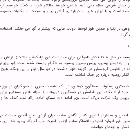
نسان شریفی اجازه نمی دهد یا نمی خواهد منتشر شود، ما کمک خواهیم کرد. 
از خط است و با ارزش های ما درباره ی آزادی بیان و صیانت از مکاتبات خصوص
ی در دنیا و همین طور توسط دولت هایی که بیشتر با آنها می جنگند، استفاده 
گردد.
با وجود دعوای تاریخی روسیه با دوروف و تلگرام (دولت روسیه در سال ۲۰۱۸ تلاش ناموفقی برای ممنوعیت این اپلیکیشن داشت)،
از ولادیمیر پوتین، رییس جمهور روسیه، به تلگرام وابسته شده است. اِتو بوزیا
یک در تفلیس گرجستان می گوید: اظهار داشت: در دو سال قبل از این جنگ، هیچ پ
 تفکر روسیه درباره ی جنگ نداشته است.
. دیمیتری پسکوف، سخنگوی کرملین، در یک نشست خبری به خبرنگاران در روز س
 خود ارائه نکند، این اقدامش در دستگیری دوروف، به منزله تلاش مستقیم برای
 رییس یک شرکت بزرگ است. وی ادامه داد: مسکو آماده ارائه تمام کمک ها و
کس و میلیاردر فناوری که از نگاهی مشابه برای آزادی بیان آنلاین حمایت می
مین طور ادوارد اسنودن، افشاگر سابق آژانس امنیت ملی آمریکا، روبرو شد. این 
انسان و اجتماع خواندند.