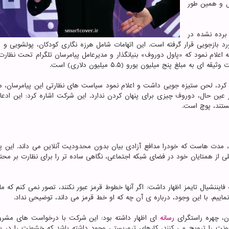
ال و همین طور
برده نشده در
د بازجویی قرار گرفته است. این اتهامات شامل هرزه نگاری کودکان، پولشویی و ار
ه اعلام نمود که «پاول دوروف» بنیانگذار و مدیرعامل پیامرسان تلگرام تحت نظار
مبلغ پنج میلیون یورو (۵.۵ میلیون دلاری) است.
ر کرد، لحن ستیزه جویی داشت و اعلام نمود سیاست های نظارتی این پیامرسان، مط
عین حال، دوروف چیزی برای پنهان کردن ندارد. این شرکت اشاره کرد: این ادعا
ستند، پوچ است.
در روسیه راه اندازی نمود، مدت هاست که خودرا مدافع آزادی بیان بدون محدودیت آنلاین می داند. این
لی از همتایان خود در فضای شبکه اجتماعی، نگاهی ساده تر را برای نظارت بر محتو
یننشیال تایمز اظهار داشت: اگر آنها خطوط قرمز عبور نکنند، تصور نمی کنم که ما 
 نماییم. با این وجود، درباره ی آن چه که او خط قرمز می داند، توضیحی نداد.
ون، چهره راستگرای
رسانه
ای اظهار داشته بود: این شرکت با درخواست های مشرو
نت را ترویج می کنند، کارهای تروریستی وجود داشته باشد که خشونت را در ب