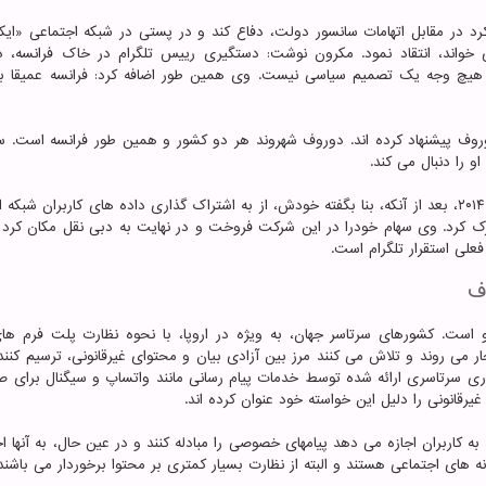
د در مقابل اتهامات سانسور دولت، دفاع کند و در پستی در شبکه اجتماعی «ایک
خواند، انتقاد نمود. مکرون نوشت: دستگیری رییس تلگرام در خاک فرانسه، د
 هیچ وجه یک تصمیم سیاسی نیست. وی همین طور اضافه کرد: فرانسه عمیقا به
روف پیشنهاد کرده اند. دوروف شهروند هر دو کشور و همین طور فرانسه است. 
و را دنبال می کند.
دوروف روابط پیچیده ای با روسیه دارد، برای اینکه در سال ۲۰۱۴، بعد از آنکه، بنا بگفته خودش، از به اشتراک گذاری داده های کاربران 
رک کرد. وی سهام خودرا در این شرکت فروخت و در نهایت به دبی نقل مکان کرد و
فعلی استقرار تلگرام است.
ف
او است. کشورهای سرتاسر جهان، به ویژه در اروپا، با نحوه نظارت پلت فرم ها
ر می روند و تلاش می کنند مرز بین آزادی بیان و محتوای غیرقانونی، ترسیم کنن
ذاری سرتاسری ارائه شده توسط خدمات پیام رسانی مانند واتساپ و سیگنال برای ص
یرقانونی را دلیل این خواسته خود عنوان کرده اند.
به کاربران اجازه می دهد پیامهای خصوصی را مبادله کنند و در عین حال، به آنها ا
های اجتماعی هستند و البته از نظارت بسیار کمتری بر محتوا برخوردار می باشند.