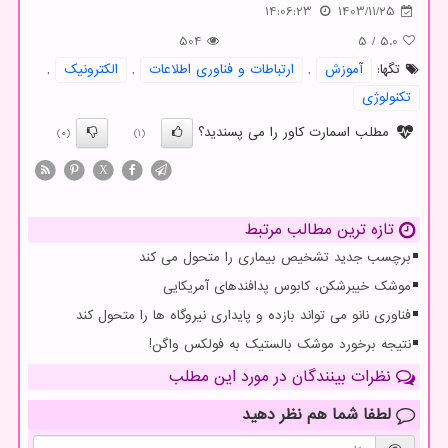
14:06:23
1403/11/25
504
5
/
5.0
تگها:
آموزش
,
ارتباطات و فناوری اطلاعات
,
الكترونیك
,
تكنولوژی
مطلب اسمارت کاور را می پسندید؟
(0)
(1)
X
تازه ترین مطالب مرتبط
برچسب جدید تشخیص بیماری را متحول می کند
موشک خیبرشکن، کابوس پدافندهای آمریکایی
فناوری نانو می تواند بازده و پایداری نیروگاه ها را متحول کند
نتیجه برخورد موشک بالستیک به فولکس واگن!
نظرات بینندگان در مورد این مطلب
لطفا شما هم
نظر دهید