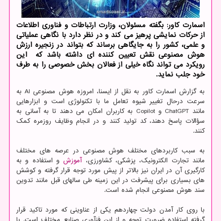
اسمارت کاور: بگفته مسئولان، وزارت ارتباطات و فناوری اطلاعات
از حرکات نمایشی پرهیز می کند و در نظر دارد با نگاهی عملیاتی
و علمی، کشور را به جایگاهی برساند که بتواند در زنجیره ارزش
هوش مصنوعی نقش تعیین کننده ای داشته باشد که این
رویکرد می تواند نگاه خیلی از فعالان بخش خصوصی را به طرف
خود جلب نماید.
به گزارش اسمارت کاور به نقل از ایسنا، امروزه هوش مصنوعی AI به
سرعت درحال تغییر شیوه تعامل ما با تکنولوژی است و ابزارهایی
مانند ChatGPT و Copilot به کاربران امکان می دهند تا به آسانی به
سؤالات پاسخ دهند، کد تولید کنند و در انجام وظایف روزمره کمک
کنند.
به سبب کاربردهای مختلف هوش مصنوعی در عرصه های مختلف
مانند تجارت الکترونیک، پزشکی، کشاورزی،
آموزش
و استفاده و به
کارگیری آن در ایران نیز بالاتر از پیش مورد توجه قرار گرفته و کوشش
های بسیاری برای پیشرفت در این زمینه طی سالهای قبل مانند تدوین
سند هوش مصنوعی انجام شده است.
با روی کار آمدن دولت چهاردهم یکی از عناوینی که مورد تاکید قرار
گرفته استفاده ضرورت توجه و از این فنآوری صنایع مختلف است. با