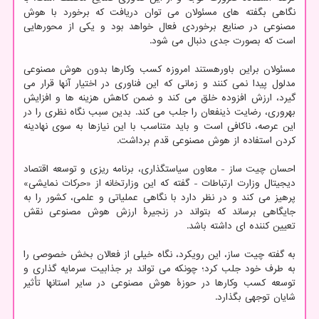
نگاهی بگفته های مسئولان می توان دریافت که برخورد با هوش
مصنوعی در صنایع برخوردی فعال خواهد بود و یکی از محورهایی
است که بصورت جدی دنبال می شود.
مسئولان براین باورهستند امروزه کسب وکارها بدون هوش مصنوعی
مدلول پیدا نمی کنند و زمانی که این فناوری در اختیار آنها قرار می
گیرد، ارزش افزوده خلق می کند و ضمن کاهش هزینه ها و افزایش
بهروری، رضایت ذینفعان را جلب می کند. بدین سبب نگاه نظری را در
این عرصه، ناکافی است و باید متناسب با این نیازها به سوی نهادینه
کردن استفاده از هوش مصنوعی قدم برداشت.
احسان چیت ساز - معاون سیاستگذاری، برنامه ریزی و توسعه اقتصاد
دیجیتال وزارت ارتباطات - گفته که این وزارتخانه از «حرکات نمایشی»
پرهیز می کند و در نظر دارد با نگاهی عملیاتی و علمی، کشور را به
جایگاهی برساند که بتواند در زنجیرهٔ ارزش هوش مصنوعی نقش
تعیین کننده ای داشته باشد.
به گفته چیت ساز، این رویکرد، نگاه خیلی از فعالان بخش خصوصی را
به طرف خود جلب کرد؛ چونکه می تواند بر جذابیت سرمایه گذاری و
توسعه کسب وکارها در حوزهٔ هوش مصنوعی در سایر استانها تأثیر
شایان توجهی بگذارد.