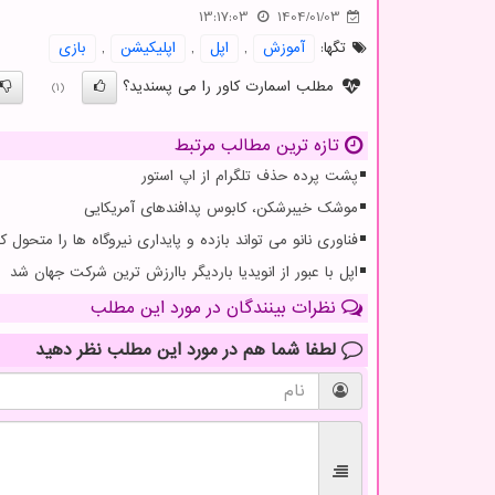
13:17:03
1404/01/03
تگها:
آموزش
,
اپل
,
اپلیكیشن
,
بازی
مطلب اسمارت کاور را می پسندید؟
(1)
تازه ترین مطالب مرتبط
پشت پرده حذف تلگرام از اپ استور
موشک خیبرشکن، کابوس پدافندهای آمریکایی
فناوری نانو می تواند بازده و پایداری نیروگاه ها را متحول کن
اپل با عبور از انویدیا باردیگر باارزش ترین شرکت جهان شد
نظرات بینندگان در مورد این مطلب
لطفا شما هم
در مورد این مطلب
نظر دهید