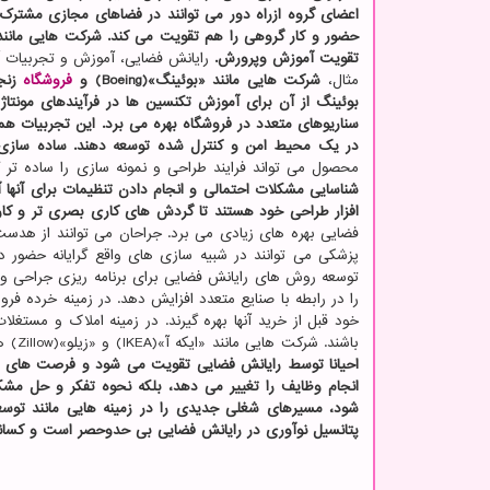
اعضای گروه ازراه دور می توانند در فضاهای مجازی مشترک مش
حضور و کار گروهی را هم تقویت می کند. شرکت هایی مانند
تقویت آموزش وپرورش.
رایانش فضایی، آموزش و تجربیات آم
مثال،
شرکت هایی مانند «بوئینگ»(Boeing) و
فروشگاه
بوئینگ از آن برای آموزش تکنسین ها در فرآیندهای مونتاژ 
سناریوهای متعدد در فروشگاه بهره می برد. این تجربیات همه‌
در یک محیط امن و کنترل شده توسعه دهند.
ساده سازی 
محصول می تواند فرایند طراحی و نمونه سازی را ساده تر 
افزار طراحی خود هستند تا گردش های کاری بصری تر و کارآ
فضایی بهره های زیادی می برد. جراحان می توانند از هدست
توسعه روش های رایانش فضایی برای برنامه ریزی جراحی 
را در رابطه با صنایع متعدد افزایش دهد. در زمینه خرده ف
خود قبل از خرید آنها بهره گیرند. در زمینه املاک و مستغل
باشند. شرکت هایی مانند «ایکه آ»(IKEA) و «زیلو»(Zillow) هم اکنون از رایانش فضایی برای عرضه این تجربیات پیشرفته استفاده می نمایند.
احیانا توسط رایانش فضایی تقویت می شود و فرصت های جدی
انجام وظایف را تغییر می دهد، بلکه نحوه تفکر و حل مشکل
شود، مسیرهای شغلی جدیدی را در زمینه هایی مانند توسعه
پتانسیل نوآوری در رایانش فضایی بی حدوحصر است و کسانیکه