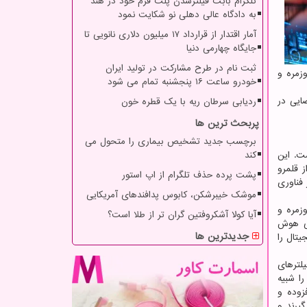
تلگرام بابت فیلترشدن پلت فرم خود در هند
به دادگاه عالی دهلی نو شکایت نمود
آمار اقتدار از قرارداد ۱۷ میلیون دلاری نانویی تا
جایگاه چهارمی دنیا
ثبت نام در طرح مشارکت در تولید ایران
دگی روزمره و
خودرو ساعت ۱۶ پنجشنبه تمام می شود
ایی در
ردیابی سرطان ریه با یک قطره خون
پربحث ترین ها
برچسب جدید تشخیص بیماری را متحول می
ت. این
کند
رار بگیرند تا ترکیب ۸۸ یکپارچه ای را از قلمرو
پشت پرده حذف تلگرام از اپ استور
فناوری
موشک خیبرشکن، کابوس پدافندهای آمریکایی
دگی روزمره و
آیا کولا آشکروفتین گران تر از طلا است؟
تی هوش
جدیدترین ها
یتال را
یلترهای
ا شبیه
زوده و
یرند و