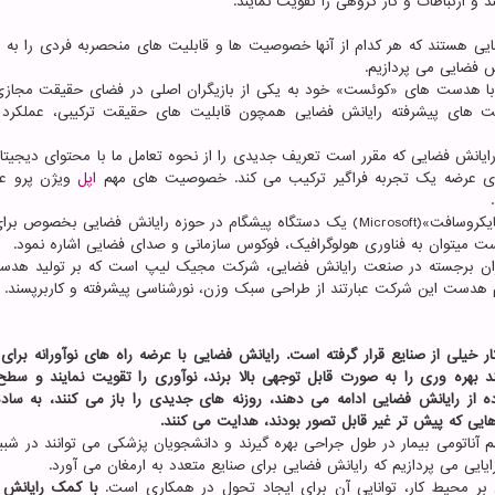
 ارتباطات و کار گروهی را تقویت نمایند.
 هستند که هر کدام از آنها خصوصیت ها و قابلیت های منحصربه فردی را به با
نش فضایی می پردازیم.
ا هدست های «کوئست» خود به یکی از بازیگران اصلی در فضای حقیقت مجازی
های پیشرفته رایانش فضایی همچون قابلیت های حقیقت ترکیبی، عملکرد
انش فضایی که مقرر است تعریف جدیدی را از نحوه تعامل ما با محتوای دیجیتا
رای عرضه یک تجربه فراگیر ترکیب می کند. خصوصیت های مهم
اپل
ویژن پرو عبا
هدست هولولنز شرکت «مایکروسافت»(Microsoft) یک دستگاه پیشگام در حوزه رایانش فضایی بخصوص 
میتوان به فناوری هولوگرافیک، فوکوس سازمانی و صدای فضایی اشاره نمود.
گران برجسته در صنعت رایانش فضایی، شرکت مجیک لیپ است که بر تولید هد
دست این شرکت عبارتند از طراحی سبک وزن، نورشناسی پیشرفته و کاربرپسند.
 خیلی از صنایع قرار گرفته است. رایانش فضایی با عرضه راه های نوآورانه برای
ند بهره وری را به صورت قابل توجهی بالا برند، نوآوری را تقویت نمایند و سطح
اده از رایانش فضایی ادامه می دهند، روزنه های جدیدی را باز می کنند، به ساد
ایی که پیش تر غیر قابل تصور بودند، هدایت می کنند.
ناتومی بیمار در طول جراحی بهره گیرند و دانشجویان پزشکی می توانند در شبی
ایایی می پردازیم که رایانش فضایی برای صنایع متعدد به ارمغان می آورد.
 بر محیط کار، توانایی آن برای ایجاد تحول در همکاری است.
با کمک رایانش 