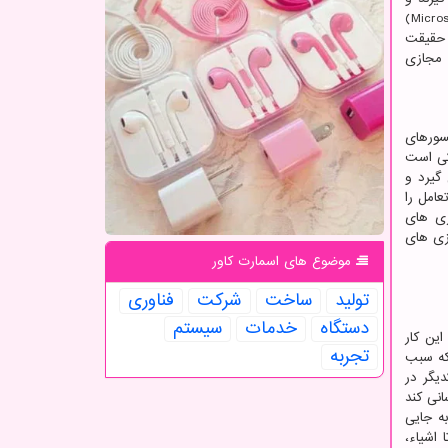
یکپارچگی پیشرفته تری را عرضه می دهند. نمونه حقیقت ترکیبی، هدست های تخصصی مانند «هولولنز»(HoloLens) شرکت «مایکروسافت»(Microsoft)
 حقیقت
ت مجازی
سورهای
کی است
گیرد و
عامل را
زی های
زی های
موضوع های اسمارت كاور
تولید
ساخت
شركت
فناوری
دستگاه
خدمات
سیستم
ین کار
تجربه
که سبب
یگر در
انی کند
ه جایی
اشیاء،