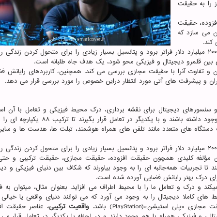
 را به حقیقت
افزوده، حقیقت
ن می سازد که
 کند.
پیشبینی می شود که ارزش رایانش فضایی تا سال ۲۰۲۵ از ۲۰۰ میلیارد دلار فراتر برود و پتانسیل بسیار زیادی را برای متحول کردن زن
 بین قلمرو دیجیتال و فیزیکی محو شود، یک هدف جاه طلبانه است.
و تفاوت آنرا با حقیقت مجازی بررسی می کند. همچنین، کاربردهای رایانش فض
ران و پیشرفت های آتی مورد انتظار دراین خصوص را مورد بررسی قرار می دهد.
 سنسورهای دیجیتال برای نقشه برداری، درک محیط فیزیکی و تعامل با آن اس
شیوه، اشیای دیجیتال را قادر می سازد تا در دنیای واقعی وجود داشته باشند و با یکدیگر در تعامل ق
مک دستگاه های متعدد مانند تلفن های همراه هوشمند، تبلت ها، هدست ها و سایر 
پیشبینی می شود که ارزش رایانش فضایی تا سال ۲۰۲۵ از ۲۰۰ میلیارد دلار فراتر برود و پتانسیل بسیار زیادی را برای متحول کردن زن
ین مؤلفه کلیدی همچون حقیقت افزوده، حقیقت مجازی، حقیقت ترکیبی و ح
تا تجربیات همه‌جانبه ای را به وجود بیاورند که شکاف بین دنیای فیزیکی و دیج
رای درک بهتر رایانش فضایی آورده شده است.
یکند و درک و تعامل ما را با محیط اطراف می افزاید. بعنوان مثال، میتوان به ف
 های کاملا دیجیتال را به وجود می آورد که می توانند دنیای واقعی یا خیالی ر
ی استیشن»(PlayStation) باشد.
واقعیت ترکیبی،
عناصر حقیقت اف
لی و فیزیکی همراه با هم وجود دارند و در لحظه با یکدیگر در تعامل قرار می گ