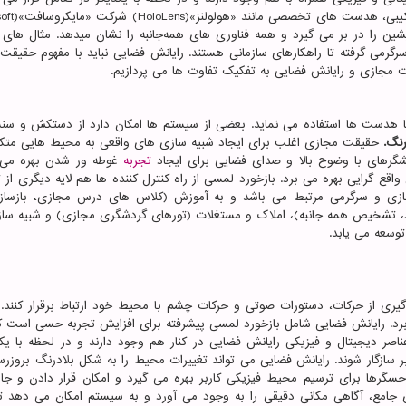
ن را در بر می گیرد و همه فناوری های همه‌جانبه را نشان میدهد. مثال های
سرگرمی گرفته تا راهکارهای سازمانی هستند. رایانش فضایی نباید با مفهوم حقیق
ت مجازی و رایانش فضایی به تفکیک تفاوت ها می پردازیم.
یا هدست ها استفاده می نماید. بعضی از سیستم ها امکان دارد از دستکش و سن
رنگ.
حقیقت مجازی اغلب برای ایجاد شبیه سازی های واقعی به محیط هایی مت
گرهای با وضوح بالا و صدای فضایی برای ایجاد
تجربه
غوطه ور شدن بهره می 
واقع گرایی بهره می برد. بازخورد لمسی از راه کنترل کننده ها هم لایه دیگری از ت
ازی و سرگرمی مرتبط می باشد و به آموزش (کلاس های درس مجازی، بازسا
د، تشخیص همه جانبه)، املاک و مستغلات (تورهای گردشگری مجازی) و شبیه سا
وسعه می یابد.
گیری از حرکات، دستورات صوتی و حرکات چشم با محیط خود ارتباط برقرار کنند. ا
 برد. رایانش فضایی شامل بازخورد لمسی پیشرفته برای افزایش تجربه حسی است 
اصر دیجیتال و فیزیکی رایانش فضایی در کنار هم وجود دارند و در لحظه با یکد
ر سازگار شوند. رایانش فضایی می تواند تغییرات محیط را به شکل بلادرنگ بروزرس
سگرها برای ترسیم محیط فیزیکی کاربر بهره می گیرد و امکان قرار دادن و جاب
 جامع، آگاهی مکانی دقیقی را به وجود می آورد و به سیستم امکان می دهد تا 