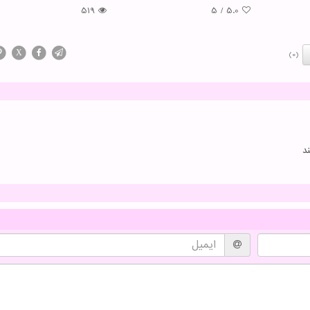
519
5
/
5.0
X
(0)
د