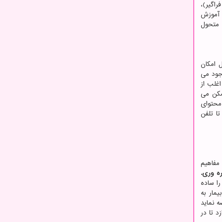
اگیر)،
 آموزش
ط متحول
 امکان
وجود می
غلب از
مکن می
 محتوای
ا تلفن
 مفاهیم
ره وری.
ا ساده
یمار به
 نماید
د تا در