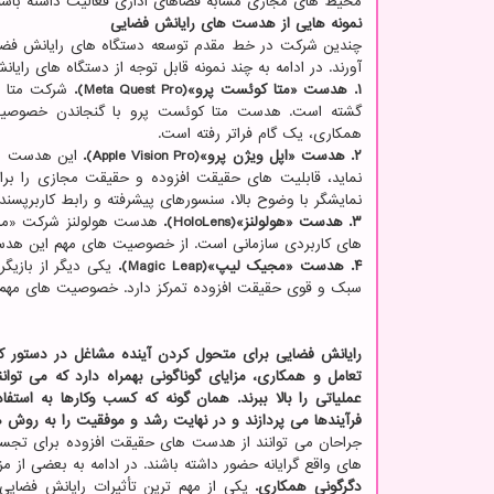
محیط های مجازی مشابه فضاهای اداری فعالیت داشته باشند و
نمونه هایی از هدست های رایانش فضایی
چندین شرکت در خط مقدم توسعه دستگاه های رایانش فضایی
آورند. در ادامه به چند نمونه قابل توجه از دستگاه های رایا
۱. هدست «متا کوئست پرو»(Meta Quest Pro).
شرکت متا ب
گشته است. هدست متا کوئست پرو با گنجاندن خصوصیت 
همکاری، یک گام فراتر رفته است.
۲. هدست «اپل ویژن پرو»(Apple Vision Pro).
این هدست رای
نماید، قابلیت های حقیقت افزوده و حقیقت مجازی را ب
نمایشگر با وضوح بالا، سنسورهای پیشرفته و رابط کاربرپسند.
۳. هدست «هولولنز»(HoloLens).
های کاربردی سازمانی است. از خصوصیت های مهم این هدست 
۴. هدست «مجیک لیپ»(Magic Leap).
یکی دیگر از بازی
سبک و قوی حقیقت افزوده تمرکز دارد. خصوصیت های مهم ه
رایانش فضایی برای متحول کردن آینده مشاغل در دستور کار
تعامل و همکاری، مزایای گوناگونی بهمراه دارد که می توان
عملیاتی را بالا ببرند. همان گونه که کسب وکارها به استف
فرآیندها می پردازند و در نهایت رشد و موفقیت را به روش ه
جراحان می توانند از هدست های حقیقت افزوده برای تجسم آ
های واقع گرایانه حضور داشته باشند. در ادامه به بعضی از مز
دگرگونی همکاری.
یکی از مهم ترین تأثیرات رایانش فضایی