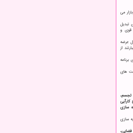
زار می
 تبدیل
 قوی و
ل عرضه
رتند از
برای برنامه
ست های
 تجسم،
 کارآیی
ه سازی
ه سازی
فضایی،