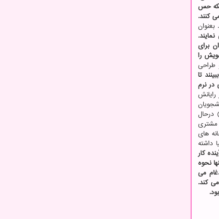
بلکه حس
 کنند.
بعنوان
می نمایند.
ن برای
خویش را
 طراحی
ینند تا
ال ادغام رایانش فضایی در نرم
رایانش
شجویان
ی توانند در شبیه سازی های واقع گرایانه حضور داشته باشند. شرکت هایی مانند «مدیویس»(Medivis) و «اوسو وی آر»(Osso VR) درحال
 مشتری
انه های
ا داشته
ینده کار
ا نحوه
غام می
ی کند.
ود.