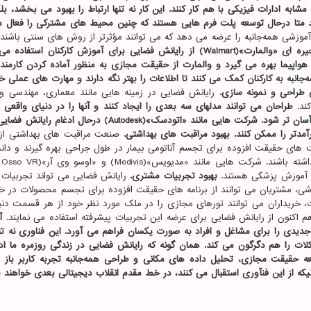
ابه ادارات فیزیکی با هم کار کنند. این کار نه تنها ارتباط را بهبود می بخشد، 
 متا درحال توسعه پلت فرم هایی هستند که چنین محیط های مشترکی را فعال می
وزشی همه‌جانبه را عرضه می دهد که می توانند مؤثرتر از روش های سنتی باشند. 
زنجیره ای «والمارت»(Walmart) از رایانش فضایی برای آموزش کارکنان استفاده 
هواپیما بهره می گیرد و والمارت از حقیقت مجازی به منظور آماده کردن کارمندا
جانبه به کارکنان کمک می کنند تا اطلاعات را بهتر نگه دارند و مهارت های عملی 
طراحی و نمونه سازی.
رایانش فضایی در زمینه هایی مانند معماری، مهندسی و
کند.
طراحان می توانند مدلهای سه بعدی را ایجاد کنند و آنها را در دنیای واقعی بب
شناسایی مشکلات احتمالی و انجام دادن تنظیمات برای آنها آسان تر شود. شرکت هایی مانند «اتودسک»(Autodesk) درح
مدتر را ممکن کنند.
بهبود مراقبت های بهداشتی.
صنعت مراقبت های بهداشتی از 
 های حقیقت افزوده برای تجسم آناتومی بیمار در طول جراحی بهره گیرند و دان
پزشکی م
و آموزش پزشکی هستند.
بهبود تجربیات مشتری.
رایانش فضایی می تواند تجربیات
روشی، مشتریان می توانند از برنامه های حقیقت افزوده برای تجسم محصولات در خ
ات، خریداران می توانند تورهای مجازی را در ملک مورد نظر خود از هر قسمت دنی
آ
دی را برای مشاغل و افراد به صورت یکسان فراهم می آورد. این فناوری نه تنه
ات را هم دگرگون می کند. همان گونه که رایانش فضایی در زندگی روزمره ما اد
 حقیقت مجازی، تحلیل داده های مکانی و طراحی همه‌جانبه تجربه کاربر باز م
 از این فنآوری استقبال می کنند، در خط مقدم انقلاب دیجیتالی بعدی خواهند ب