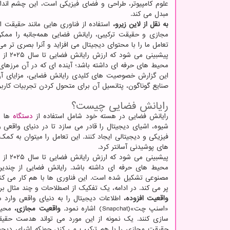
علوم کامپیوتر، طراحی و فضای فیزیکی است، این چشم انداز
مبدل می کند.
به نقل از لاین زیرو،
استفاده از فناوری هایی مانند حقیقت 
مجازی و حقیقت ترکیبی، رایانش فضایی همه‌جانبه را ممک
تعامل ما را با محتوای دیجیتال می افزاید و آنرا بصری تر می
محیط های حرفه ای داشته باشد؛ آینده ای که در آن مرزهای
این گزارش خصوصیت های کلیدی رایانش فضایی، مزایای آن 
صنایع گوناگون، پتانسیل آن برای متحول کردن تجربیات کارب
رایانش فضایی چیست؟
رایانش فضایی در هسته خود شامل استفاده از
دستگاه
ها و
فیزیکی و دیجیتالی ایجاد کنند. این تعامل را میتوان به ک
های پوشیدنی آسانتر کرد.
محیط های حرفه ای داشته باشد. رایانش فضایی از چند
مصنوعی تشکیل شده است. این فناوری ها با هم کار می کنند 
پر می کند. در ادامه، یک تفکیک از اصطلاحات و چند مثال ب
واقعیت افزوده،
اطلاعات دیجیتال را به دنیای واقعی وارد م
«اسنپ چت»(Snapchat) اشاره نمود.
واقعیت مجازی،
محیط
سازی کنند. یک نمونه از این مورد می تواند هدست حقیقت مجازی «پل
حقیقت مجازی را با هم ترکیب می کند، چونکه اشیای دیجیتا