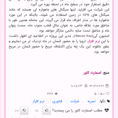
دقیق استقرار خود در سطح ماه در لحظه بهره می گیرد.
این شرکت می افزاید: اینها سیگنال های ماهواره ای هستند که مانند
سیگنال های GPS در زمین استفاده می شوند، بااینکه در این مورد
ماهواره ها در مدار اطراف ماه قرار می گیرند. این سامانه همین طور با
مناطق مورد علاقه خاص، به عنوان مثال قطب جنوب ماه، سمت پنهان
ماه و مناطق تحت سایه دائمی سازگار خواهد بود.
استیون کی(Steven Kay)، مدیر این پروژه در اطلاعیه ای اظهار داشت:
با این
نرم افزار
، اروپا را به حضور انسان در ماه نزدیک تر می نماییم و
بطور بالقوه، این یک پله برای اکتشاف مریخ یا حضور انسان در مریخ
خواهد بود.
منبع:
اسمارت كاور
10:18:23
1404/02/21
446
5
/
5.0
تگها:
تجربه
,
شركت
,
فناوری
,
نرم افزار
مطلب اسمارت کاور را می پسندید؟
(0)
(1)