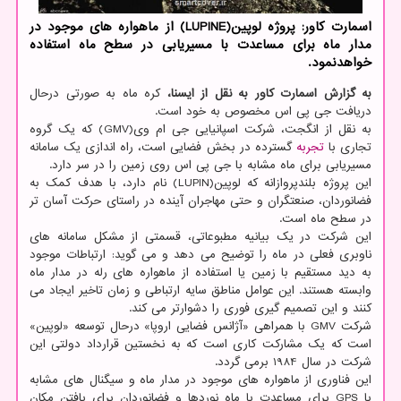
اسمارت کاور: پروژه لوپین(LUPINE) از ماهواره های موجود در
مدار ماه برای مساعدت با مسیریابی در سطح ماه استفاده
خواهدنمود.
به گزارش اسمارت کاور به نقل از ایسنا،
کره ماه به صورتی درحال
دریافت جی پی اس مخصوص به خود است.
به نقل از انگجت، شرکت اسپانیایی جی ام وی(GMV) که یک گروه
تجاری با
تجربه
گسترده در بخش فضایی است، راه اندازی یک سامانه
مسیریابی برای ماه مشابه با جی پی اس روی زمین را در سر دارد.
این پروژه بلندپروازانه که لوپین(LUPIN) نام دارد، با هدف کمک به
فضانوردان، صنعتگران و حتی مهاجران آینده در راستای حرکت آسان تر
در سطح ماه است.
این شرکت در یک بیانیه مطبوعاتی، قسمتی از مشکل سامانه های
ناوبری فعلی در ماه را توضیح می دهد و می گوید: ارتباطات موجود
به دید مستقیم با زمین یا استفاده از ماهواره های رله در مدار ماه
وابسته هستند. این عوامل مناطق سایه ارتباطی و زمان تاخیر ایجاد می
کنند و این تصمیم گیری فوری را دشوارتر می کند.
شرکت GMV با همراهی «آژانس فضایی اروپا» درحال توسعه «لوپین»
است که یک مشارکت کاری است که به نخستین قرارداد دولتی این
شرکت در سال 1984 برمی گردد.
این فناوری از ماهواره های موجود در مدار ماه و سیگنال های مشابه
با GPS برای مساعدت با ماه نوردها و فضانوردان برای یافتن مکان