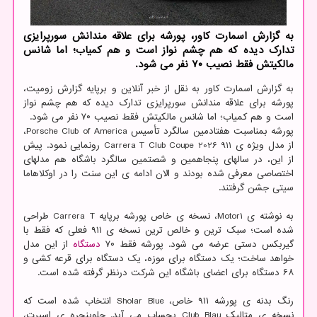
به گزارش اسمارت کاور، پورشه برای علاقه مندانش سورپرایزی
تدارک دیده که هم چشم نواز است و هم کمیاب؛ اما شانس
مالکیتش فقط نصیب ۷۰ نفر می شود.
به گزارش اسمارت کاور به نقل از خبر آنلاین و برپایه گزارش زومیت،
پورشه برای علاقه مندانش سورپرایزی تدارک دیده که هم چشم نواز
است و هم کمیاب؛ اما شانس مالکیتش فقط نصیب ۷۰ نفر می شود.
پورشه بمناسبت هفتادمین سالگرد تأسیس Porsche Club of America،
از مدل ویژه ی 911 Carrera T Club Coupe 2026 رونمایی نمود. پیش
از این، در سالهای پنجاهمین و شصتمین سالگرد باشگاه هم مدلهای
اختصاصی معرفی شده بودند و الان ادامه ی این سنت را در اوکلاهاما
سیتی جشن گرفتند.
به نوشته ی Motor1، نسخه ی خاص پورشه برپایه Carrera T طراحی
شده است؛ سبک ترین و خالص ترین نسخه ی ۹۱۱ فعلی که فقط با
گیربکس دستی عرضه می شود. پورشه فقط ۷۰
دستگاه
از این مدل
خواهد ساخت؛ یک دستگاه برای موزه، یک دستگاه برای قرعه کشی و
۶۸ دستگاه برای اعضای باشگاه این شرکت درنظر گرفته شده است.
رنگ بدنه ی پورشه ۹۱۱ خاص، Sholar Blue انتخاب شده است که
نسخه ی متالیک Club Blau بحساب می آید. جلوپنجره ی اسپرت،