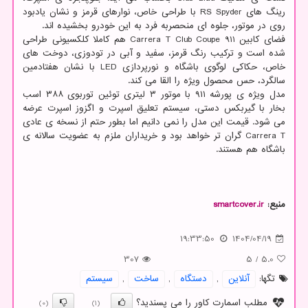
رینگ های RS Spyder با طراحی خاص، نوارهای قرمز و نشان یادبود
روی در موتور، جلوه ای منحصربه فرد به این خودرو بخشیده اند.
فضای کابین 911 Carrera T Club Coupe هم کاملا کلکسیونی طراحی
شده است و ترکیب رنگ قرمز، سفید و آبی در تودوزی، دوخت های
خاص، حکاکی لوگوی باشگاه و نورپردازی LED با نشان هفتادمین
سالگرد، حس محصول ویژه را القا می کند.
مدل ویژه ی پورشه ۹۱۱ با موتور ۳ لیتری توئین توربوی ۳۸۸ اسب
بخار با گیربکس دستی، سیستم تعلیق اسپرت و اگزوز اسپرت عرضه
می شود. قیمت این مدل را نمی دانیم اما بطور حتم از نسخه ی عادی
Carrera T گران تر خواهد بود و خریداران ملزم به عضویت سالانه ی
باشگاه هم هستند.
منبع:
smartcover.ir
19:33:50
1404/04/19
307
5
/
5.0
تگها:
آنلاین
,
دستگاه
,
ساخت
,
سیستم
مطلب اسمارت کاور را می پسندید؟
(0)
(1)