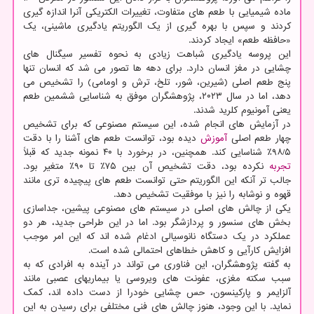
ماده شیمیایی با طعم های متفاوت، تغییرات الکتریکی آنرا اندازه گیری
کردند و سپس با بهره گیری از یک الگوریتم یادگیری ماشینی، یک
«حافظه طعم» ایجاد کردند.
این پروسه یادگیری شباهت زیادی به نحوه تفسیر سیگنال های
چشایی در مغز انسان دارد. برای دهه ها تصور می شد که انسان تنها
پنج طعم اصلی (شیرین، شور، تلخ، ترش و اومامی) را تشخیص می
دهد، اما در سال ۲۰۲۳، پژوهشگران موفق به شناسایی ششمین طعم
یعنی آمونیوم کلرید شدند.
در آزمایش های انجام شده، این سیستم مصنوعی که برای تشخیص
چهار طعم اصلی
آموزش
دیده بود، توانست طعم های آشنا را با دقت
۹۸/۵٪ شناسایی کند. همچنین، در برخورد با ۴۰ نمونه جدید که قبلاً
تجربه
نکرده بود، دقت تشخیص آن بین ۷۵٪ تا ۹۰٪ متغیر بود.
جالب تر آنکه این الگوریتم حتی توانست طعم های پیچیده تری مانند
قهوه و نوشابه را نیز با موفقیت تشخیص دهد.
یکی از چالش های اصلی در سیستم های مصنوعی پیشین، جداسازی
بخش های سنسور و پردازشگر بود. اما در این طراحی جدید، هر دو
عملکرد در یک دستگاه نانوسیالی ادغام شده اند که این امر موجب
افزایش کارآیی و کاهش خطاهای احتمالی شده است.
به گفته پژوهشگران، این فناوری می تواند در آینده به افرادی که به
سبب سکته مغزی، عفونت های ویروسی یا بیماریهای عصبی مانند
آلزایمر و پارکینسون، حس چشایی خودرا از دست داده اند، کمک
نماید. با این وجود، هنوز چالش های فنی مختلفی برای رسیدن به این