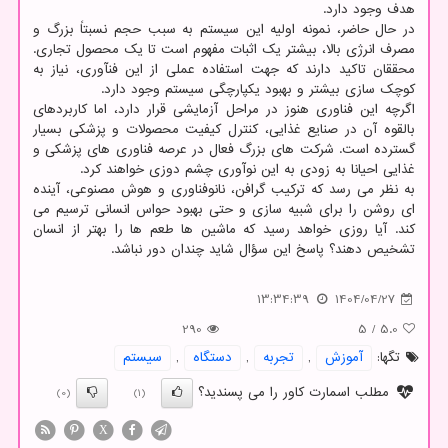
هدف وجود دارد.
در حال حاضر، نمونه اولیه این سیستم به سبب حجم نسبتاً بزرگ و
مصرف انرژی بالا، بیشتر یک اثبات مفهوم است تا یک محصول تجاری.
محققان تاکید دارند که جهت استفاده عملی از این فنآوری، نیاز به
کوچک سازی بیشتر و بهبود یکپارچگی سیستم وجود دارد.
اگرچه این فناوری هنوز در مراحل آزمایشی قرار دارد، اما کاربردهای
بالقوه آن در صنایع غذایی، کنترل کیفیت محصولات و پزشکی بسیار
گسترده است. شرکت های بزرگ فعال در عرصه فناوری های پزشکی و
غذایی احیانا به زودی به این نوآوری چشم دوزی خواهند کرد.
به نظر می رسد که ترکیب گرافن، نانوفناوری و هوش مصنوعی، آینده
ای روشن را برای شبیه سازی و حتی بهبود حواس انسانی ترسیم می
کند. آیا روزی خواهد رسید که ماشین ها طعم ها را بهتر از انسان
تشخیص دهند؟ پاسخ این سؤال شاید چندان دور نباشد.
13:34:39
1404/04/27
290
5
/
5.0
تگها:
آموزش
,
تجربه
,
دستگاه
,
سیستم
مطلب اسمارت کاور را می پسندید؟
(0)
(1)
X