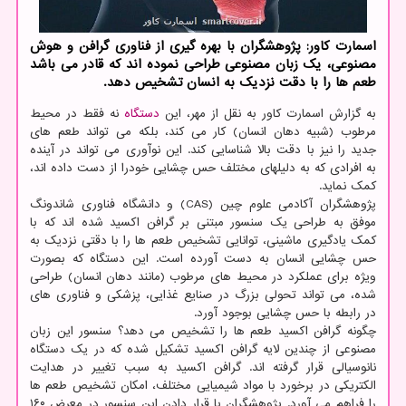
اسمارت کاور: پژوهشگران با بهره گیری از فناوری گرافن و هوش
مصنوعی، یک زبان مصنوعی طراحی نموده اند که قادر می باشد
طعم ها را با دقت نزدیک به انسان تشخیص دهد.
به گزارش اسمارت کاور به نقل از مهر، این
دستگاه
نه فقط در محیط
مرطوب (شبیه دهان انسان) کار می کند، بلکه می تواند طعم های
جدید را نیز با دقت بالا شناسایی کند. این نوآوری می تواند در آینده
به افرادی که به دلیلهای مختلف حس چشایی خودرا از دست داده اند،
کمک نماید.
پژوهشگران آکادمی علوم چین (CAS) و دانشگاه فناوری شاندونگ
موفق به طراحی یک سنسور مبتنی بر گرافن اکسید شده اند که با
کمک یادگیری ماشینی، توانایی تشخیص طعم ها را با دقتی نزدیک به
حس چشایی انسان به دست آورده است. این دستگاه که بصورت
ویژه برای عملکرد در محیط های مرطوب (مانند دهان انسان) طراحی
شده، می تواند تحولی بزرگ در صنایع غذایی، پزشکی و فناوری های
در رابطه با حس چشایی بوجود آورد.
چگونه گرافن اکسید طعم ها را تشخیص می دهد؟ سنسور این زبان
مصنوعی از چندین لایه گرافن اکسید تشکیل شده که در یک دستگاه
نانوسیالی قرار گرفته اند. گرافن اکسید به سبب تغییر در هدایت
الکتریکی در برخورد با مواد شیمیایی مختلف، امکان تشخیص طعم ها
را فراهم می آورد. پژوهشگران با قرار دادن این سنسور در معرض ۱۶۰