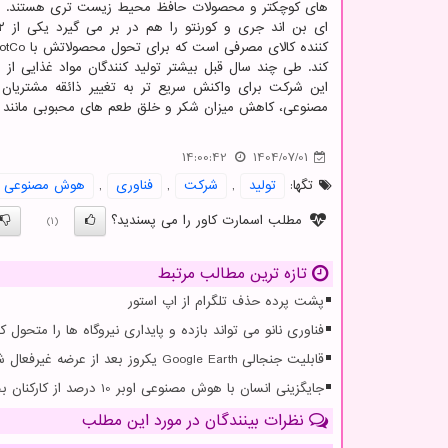
های کوچکتر و محصولات حافظ محیط زیست تری هستند. مگ
کند. طی چند سال قبل بیشتر تولید کنندگان مواد غذایی ا
مصنوعی، کاهش میزان شکر و خلق طعم های محبوبی مانند شک
14:00:42
1404/07/01
تگها:
تولید
,
شركت
,
فناوری
,
هوش مصنوعی
مطلب اسمارت کاور را می پسندید؟
(1)
تازه ترین مطالب مرتبط
پشت پرده حذف تلگرام از اپ استور
فناوری نانو می تواند بازده و پایداری نیروگاه ها را متحول کن
قابلیت جنجالی Google Earth یکروز بعد از عرضه غیرفعال شد
جایگزینی انسان با هوش مصنوعی اوبر 10 درصد از کارکنان بخش پشتیبانی خویش را تعدیل کرد
نظرات بینندگان در مورد این مطلب