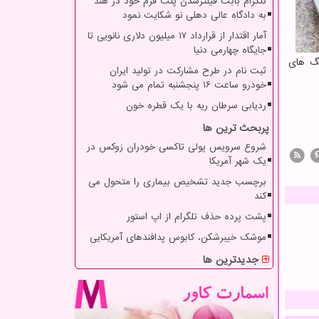
تلگرام بابت فیلترشدن پلت فرم خود در هند
به دادگاه عالی دهلی نو شکایت نمود
آمار اقتدار از قرارداد ۱۷ میلیون دلاری نانویی تا
جایگاه چهارمی دنیا
زین هایی برای رنگ های
ثبت نام در طرح مشارکت در تولید ایران
خودرو ساعت ۱۶ پنجشنبه تمام می شود
ردیابی سرطان ریه با یک قطره خون
پربحث ترین ها
شروع سرویس پولی تاکسی خودران زوکس در
یک شهر آمریکا
برچسب جدید تشخیص بیماری را متحول می
کند
پشت پرده حذف تلگرام از اپ استور
موشک خیبرشکن، کابوس پدافندهای آمریکایی
جدیدترین ها