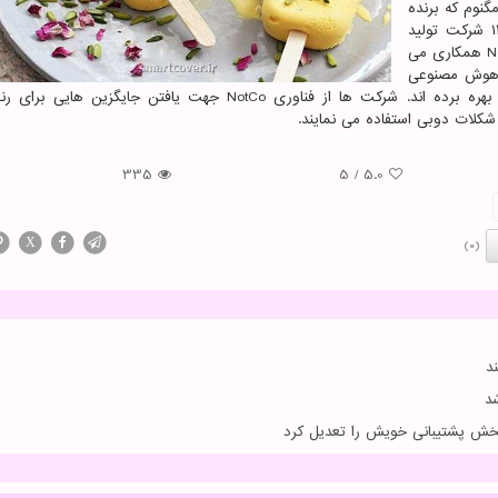
نوم که برنده
ای بن اند جری و کورنتو را هم در بر می گیرد یکی از ۱۲ شرکت تولید
کننده کالای مصرفی است که برای تحول محصولاتش با NotCo همکاری می
ز هوش مصنوعی
این شرکت برای واکنش سریع تر به تغییر ذائقه مشتریان بهره برده اند. شرکت ها از فناوری NotCo جهت یافتن جایگ
لات دوبی استفاده می نمایند.
335
5
/
5.0
X
(0)
د