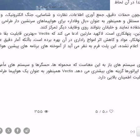
دا در آن لحاظ
 همچون حملات دقیق، جمع آوری اطلاعات، نظارت و شناسایی، جنگ الکترونیک، و 
ستقل و همینطور به عنوان «بال وفادار» برای هواپیماهای سرنشین دار طراحی ش
ده نمایند و خلبانان بتوانند روی وظایف دیگر تمرکز کنند.
یکی از خصوصیت های برجسته این پهپاد جدید لاکهید مارتین، پنهانکاری است. لاکهید مارتین ادعا می کند که 
انکار، مواد و کاهش اثر امواج راداری در آن بهره برده است. باآنکه آمار دقیق 
اعلام نشده، این پلت فرم به نظر می آید از آموخته های برنامه های پیشین هواپ
Vecti دیده می شود. معماری سیستم های باز به این معناست که محموله ها، حسگرها و سیستم های مأم
تأمین کنندگان مختلف قابل ادغام در این پروژه هستند و به اپراتورها گزینه های بیشتری می دهد. Vectis همینطور به عنو
یت اطمینان بالایی دارد.
355
5
/
5.0
X
(0)