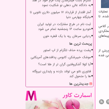
تلگرام بابت فیلترشدن پلت فرم خود در هند
به دادگاه عالی دهلی نو شکایت نمود
عملیات
آمار اقتدار از قرارداد ۱۷ میلیون دلاری نانویی تا
ده، تا
جایگاه چهارمی دنیا
ثبت نام در طرح مشارکت در تولید ایران
Vectis «بهترین قابلیت بقا در کلاس
خودرو ساعت ۱۶ پنجشنبه تمام می شود
عملکردی
یماهای
ردیابی سرطان ریه با یک قطره خون
پربحث ترین ها
پشت پرده حذف تلگرام از اپ استور
وریتی از
ان یک هواپیما طراحی شده
موشک خیبرشکن، کابوس پدافندهای آمریکایی
آیا کولا آشکروفتین گران تر از طلا است؟
فناوری نانو می تواند بازده و پایداری نیروگاه
ها را متحول کند
جدیدترین ها