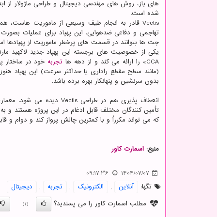
های باز، روش های مهندسی دیجیتال و طراحی ماژولار از ابت
شده است.
Vectis قادر به انجام طیف وسیعی از ماموریت هاست،
تهاجمی و دفاعی ضدهوایی. این پهپاد برای عملیات بصورت م
جت ها بتوانند در قسمت های پرخطر ماموریت از پهپادها استفا
CCA» را ارائه می کند و از دهه ها
تجربه
خود در ساختار پنه
(مانند سطح مقطع راداری یا حداکثر سرعت) این پهپاد هنوز 
بدون سرنشین و پنهانکار بهره برده باشد.
انعطاف پذیری هم در طراحی s
که می تواند مکرراً و با کمترین چالش پرواز کند و دوام و قابل
منبع:
اسمارت كاور
09:17:36
1404/07/07
تگها:
آنلاین
,
الكترونیك
,
تجربه
,
دیجیتال
مطلب اسمارت کاور را می پسندید؟
(1)