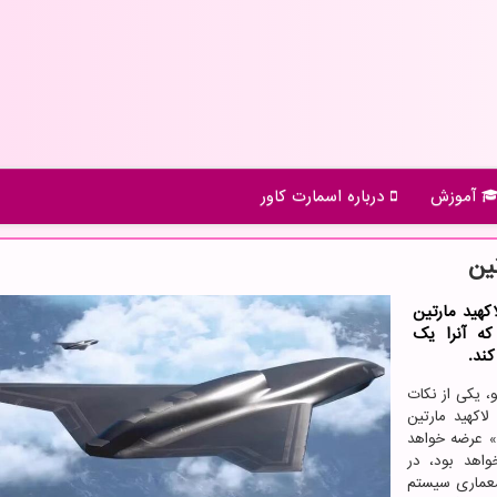
آموزش
درباره اسمارت كاور
ین
ش Skunk Works شرکت لاکهید مارتین
رده است که آنرا یک
و، یکی از نکات
ن آنست. لاکهید مارتین
شارکتی» عرضه خواهد
اهد بود، در
 معماری سیستم