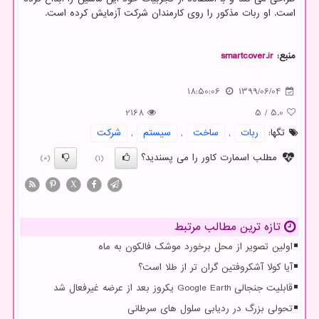
است. او ربات مذکور را روی کارمندان شرکت آزمایش کرده است.
منبع:
smartcover.ir
18:50:06
1399/06/04
2168
5
/
5.0
تگها:
ربات
,
ساخت
,
سیستم
,
شركت
مطلب اسمارت کاور را می پسندید؟
(0)
(1)
X
تازه ترین مطالب مرتبط
اولین تصویر از محل برخورد موشک فالکون به ماه
آیا کولا آشکروفتین گران تر از طلا است؟
قابلیت جنجالی Google Earth یکروز بعد از عرضه غیرفعال شد
تحولی بزرگ در ردیابی سلول های سرطانی