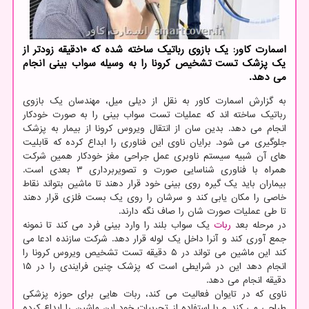
اسمارت كاور: یك بازوی رباتیك ساخته شده كه ۱۰دقیقه زودتر از
یك پزشك تست تشخیص كرونا را به وسیله سواب بینی انجام
می دهد.
به گزارش اسمارت کاور به نقل از دیلی میل، مهندسان یک بازوی
رباتیک ساخته اند که عملیات تست سواب بینی را به صورت خودکار
انجام می دهد. بدین سان از انتقال ویروس کرونا از بیمار به پزشک
جلوگیری می شود. برایان ناوی این فناوری را ابداع کرده که قابلیت
های آن شبیه سیستم ناوبری عمل جراحی مغز خودکار همین شرکت
همراه با فناوری شناسایی صورت و تصویربرداری ۳ بعدی است.
بیماران باید یک گیره روی بینی خود قرار دهند تا ماشین بتواند نقاط
خاصی را مکان یابی کند و سرشان را روی یک بست فلزی قرار دهند
تا طی عملیات صورت شان را صاف نگه دارند.
در مرحله بعد
ربات
یک سواب بلند را وارد بینی فرد می کند تا نمونه
جمع آوری کند و آنرا داخل یک لوله قرار دهد. شرکت سازنده ادعا می
کند این ماشین می تواند در ۵ دقیقه تست تشخیص ویروس کرونا را
انجام دهد این در شرایطی است که پزشک چنین فرایندی را در ۱۵
دقیقه انجام می دهد.
ناوی که در تایوان فعالیت می کند، ربات هایی برای حوزه پزشکی
طراحی می کند و با استفاده از تجربیات خود این ماشین را ابداع کرده