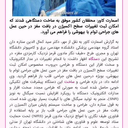
اسمارت كاور: محققان كشور موفق به ساخت دستگاهی شدند كه
امكان ثبت تغییرات سطح اكسیژن در بافت مغز در حین عمل
های جراحی توام با بیهوشی را فراهم می آورد.
به گزارش اسمارت کاور به نقل از مهر، دکتر سید کمال الدین ستاره دان
استاد گروه مهندسی پزشکی دانشکده مهندسی برق و کامپیوتر دانشگاه
تهران و مجری طرح «طیف نگار مادون قرمز نزدیک کارمزدی مغز» در
تشریح این
دستگاه
اظهار داشت: با انجام تغییرات در مدار الکترونیک
و سخت افزار این دستگاه و طراحی «پروب» مخصوص امکان ثبت
تغییرات سطح اکسیژن در بافت مغز در حین عمل های جراحی توام با
بیهوشی، بویژه درحین عمل های جراحی قلب باز فراهم گردید. وی
ادامه داد: در بازه طراحی و
ساخت
این دستگاه پیشرفت های تکنیکی
خوبی حاصل شده است به صورتی که طراحی مجدد سخت افزار و
مدارات الکترونیک دستگاه با رویکرد افزایش نسبت سیگنال به نویز
(SNR)، منجر به تولید سیگنال های با کیفیت بسیار بهتری شده است.
به قول ستاره دان، طراحی و ساخت سیستم پایش میزان اکسیژن در
بافت مغز در حین عمل های جراحی قلب باز بر پایه استفاده از
فناوری طیف نگاری با امواج نزدیک مادون قرمز (NIRS) تحت حمایت
ستاد توسعه علوم و فناوری های شناختی در دانشگاه تهران از مدتی
پیش شروع شد. وی ادامه داد: با افزایش سرعت نمونه برداری