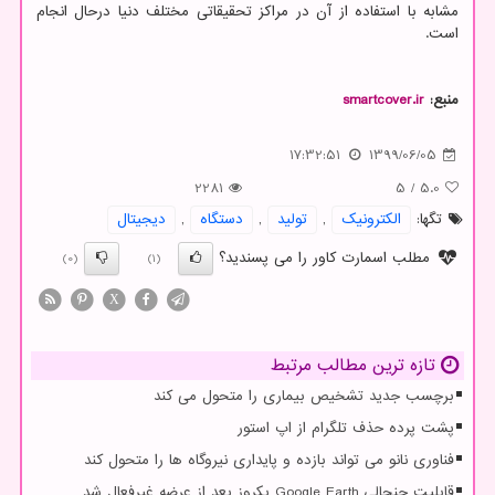
مشابه با استفاده از آن در مراکز تحقیقاتی مختلف دنیا درحال انجام
است.
منبع:
smartcover.ir
17:32:51
1399/06/05
2281
5
/
5.0
تگها:
الكترونیك
,
تولید
,
دستگاه
,
دیجیتال
مطلب اسمارت کاور را می پسندید؟
(0)
(1)
X
تازه ترین مطالب مرتبط
برچسب جدید تشخیص بیماری را متحول می کند
پشت پرده حذف تلگرام از اپ استور
فناوری نانو می تواند بازده و پایداری نیروگاه ها را متحول کند
قابلیت جنجالی Google Earth یکروز بعد از عرضه غیرفعال شد