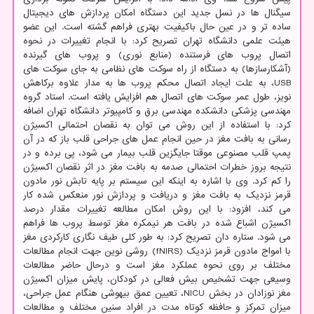
سیگنال ها در نسل جدید این دستگاه امکان پردازش های دیجیتال
ساده تر و در عین حال باکیفیت بهتری فراهم گشته است. این عضو
هیئت علمی دانشگاه تهران تصریح کرد: با انجام تغییرات در نحوه
اتصال پروب های فرستنده (منابع نوری) و پروب های گیرنده
(آشکارسازها) به دستگاه از راه سوکت های نظامی به جای سوکت های
USB، به علت ایجاد اتصال محکم پروب ها به مدار علاوه برکاهش
نویز، طول عمر سوکت های اتصال هم افزایش یافته است. استاد گروه
مهندسی پزشکی دانشکده مهندسی برق و کامپیوتر دانشگاه تهران اضافه
کرد: با استفاده از این روش می توان به نقصان احتمالی اکسیژن
رسانی به بافت مغز در حین انجام عمل های جراحی قلب باز که در آن
پمپ قلب مصنوعی موقتا جایگزین قلب بیمار می شود، پی برده و در
نتیجه بروز خطرات احتمالی صدمه به بافت مغز در اثر نقصان اکسیژن
را کم کرد. وی با اشاره به اینکه این سیستم بر پایه تابش نور مادون
قرمز نزدیک به بافت مغز و دریافت و پردازش نور منعکس شده کار
می کند، افزود: با این روش امکان مطالعه تغییرات مقدار درصد
اکسیژن اشباع شده در بافت هر نیمکره مغز توسط پروب ها فراهم
می شود. ستاره دان تصریح کرد: به طور کلی طیف نگاری کارکردی مغز
با امواج مادون قرمز نزدیک (fNIRS) روشی نوین جهت انجام مطالعات
مختلف بر روی نحوه عملکرد مغز است و درحال حاضر مطالعات
وسیعی جهت تشخیص بیش فعالی در کودکان، پایش میزان اکسیژن
مغز نوزادان در بخش NICU، تعیین عمق بیهوشی هنگام عمل جراحی،
میزان تمرکز و حافظه کوتاه مدت در افراد سنین مختلف و مطالعات