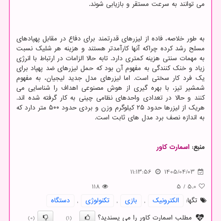
می توانند به سرعت مستقر و بازیابی شوند.
به طور خلاصه، فاده از لیزرهای قدرتمند برای دفاع در مقابل پهپادهای
مسلح رشد کرده چراکه آنها کارآمدتر هستند و هزینه هر شلیک نسبت
به مهمات سنتی هزینه کمتری دارد. تابه حالا الزامات در ارتباط با انرژی
زیاد و خنک کنندگی به مفهوم آن بود که حمل لیزرهای ضد پهپاد برای
یک فرد کار سختی است. اما لیزرهای مدل جدید لیجیان، به مفهوم
شمشیر تیز، با بهره گیری از هوش مصنوعی اهداف را شناسایی می
کنند و حالا در تعدادی واحدهای نظامی چینی به کار گرفته شده اند.
هریک از لیزرها حدود ۲۵ کیلوگرم وزن و بردی حدود ۵۰۰ متر دارد که
به اندازه نصف برد مدل های ثابت است.
منبع:
اسمارت كاور
11:13:56
1405/04/03
118
5
/
5.0
تگها:
الكترونیك
,
بازی
,
تكنولوژی
,
دستگاه
مطلب اسمارت کاور را می پسندید؟
(0)
(1)