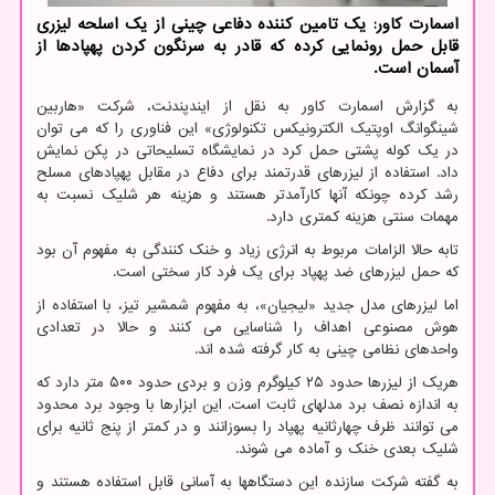
اسمارت کاور: یک تامین کننده دفاعی چینی از یک اسلحه لیزری
قابل حمل رونمایی کرده که قادر به سرنگون کردن پهپادها از
آسمان است.
به گزارش اسمارت کاور به نقل از ایندپندنت، شرکت «هاربین
شینگوانگ اوپتیک الکترونیکس تکنولوژی» این فناوری را که می توان
در یک کوله پشتی حمل کرد در نمایشگاه تسلیحاتی در پکن نمایش
داد. استفاده از لیزرهای قدرتمند برای دفاع در مقابل پهپادهای مسلح
رشد کرده چونکه آنها کارآمدتر هستند و هزینه هر شلیک نسبت به
مهمات سنتی هزینه کمتری دارد.
تابه حالا الزامات مربوط به انرژی زیاد و خنک کنندگی به مفهوم آن بود
که حمل لیزرهای ضد پهپاد برای یک فرد کار سختی است.
اما لیزرهای مدل جدید «لیجیان»، به مفهوم شمشیر تیز، با استفاده از
هوش مصنوعی اهداف را شناسایی می کنند و حالا در تعدادی
واحدهای نظامی چینی به کار گرفته شده اند.
هریک از لیزرها حدود ۲۵ کیلوگرم وزن و بردی حدود ۵۰۰ متر دارد که
به اندازه نصف برد مدلهای ثابت است. این ابزارها با وجود برد محدود
می توانند ظرف چهارثانیه پهپاد را بسوزانند و در کمتر از پنج ثانیه برای
شلیک بعدی خنک و آماده می شوند.
به گفته شرکت سازنده این دستگاهها به آسانی قابل استفاده هستند و