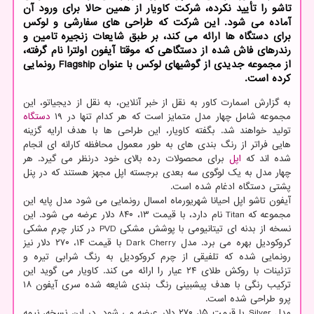
تاشو را تأیید نکرده، شرکت کاویار از همین حالا برای ورود آن
آماده می شود. این شرکت که طراحی های سفارشی و لوکس
برای دستگاه ها ارائه می کند، بر طبق شایعات زنجیره تامین و
رندرهای فاش شده از دستگاهی که موقتا آیفون اولترا نام گرفته،
از مجموعه جدیدی از گوشیهای لوکس با عنوان Flagship رونمایی
کرده است.
به گزارش اسمارت کاور به نقل از خبر آنلاین، به نقل از دیجیاتو، این
مجموعه شامل چهار مدل متمایز است که هر کدام تنها در ۱۹
دستگاه
تولید خواهند شد. بگفته کاویار، این طراحی ها با هدف ارایه گزینه
هایی فراتر از رنگ بندی های به طور معمول محافظه کارانه ای انجام
شده اند که
اپل
برای محصولات رده بالای خود درنظر می گیرد. هر
چهار مدل به یک لوگوی سه بعدی برجسته اپل مجهز هستند که در پنل
پشتی دستگاه ادغام شده است.
آیفون تاشو اپل احیانا شهریورماه امسال رونمایی می شود مدل پایه این
مجموعه که Titan نام دارد، با قیمت ۱۳، ۸۴۰ دلار عرضه می شود. این
نسخه از بدنه ای تیتانیومی با پوشش مشکی PVD در کنار چرم مشکی
کروکودیل بهره می برد. مدل Dark Cherry با قیمت ۱۴، ۲۷۰ دلار نیز
رونمایی شده که تلفیقی از چرم کروکودیل به رنگ شرابی تیره و
تزئینات با روکش طلای ۲۴ عیار را ارائه می کند. کاویار می گوید این
ترکیب رنگی با هدف پیشبینی رنگ بندی شایعه شده سری آیفون ۱۸
پرو طراحی شده است.
مدل Silver با قیمت ۱۵، ۲۷۰ دلار عرضه می شود. در این نسخه، نیمه