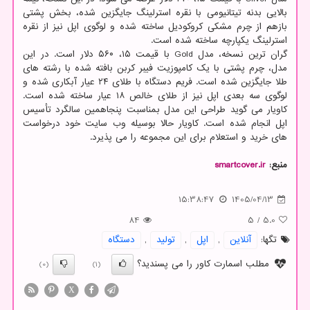
بالایی بدنه تیتانیومی با نقره استرلینگ جایگزین شده، بخش پشتی
بازهم از چرم مشکی کروکودیل ساخته شده و لوگوی اپل نیز از نقره
استرلینگ یکپارچه ساخته شده است.
گران ترین نسخه، مدل Gold با قیمت ۱۵، ۵۶۰ دلار است. در این
مدل، چرم پشتی با یک کامپوزیت فیبر کربن بافته شده با رشته های
طلا جایگزین شده است. فریم دستگاه با طلای ۲۴ عیار آبکاری شده و
لوگوی سه بعدی اپل نیز از طلای خالص ۱۸ عیار ساخته شده است.
کاویار می گوید طراحی این مدل بمناسبت پنجاهمین سالگرد تأسیس
اپل انجام شده است. کاویار حالا بوسیله وب سایت خود درخواست
های خرید و استعلام برای این مجموعه را می پذیرد.
منبع:
smartcover.ir
15:38:47
1405/04/13
84
5
/
5.0
تگها:
آنلاین
,
اپل
,
تولید
,
دستگاه
مطلب اسمارت کاور را می پسندید؟
(0)
(1)
X