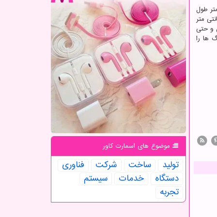
 کاوشگری است که سازمان فضایی آمریکا، ناسا، به سیاره سرخ (مریخ) فرستاده است. این خودروی شش-چرخه ۲٫۹ متر طول
و ۸۹۹ کیلوگرم وزن دارد و می تواند بر روی سطح سیاره حرکت نماید و از موانعی تا ارتفاع ۷۵ سانتی متر
گودال گیل و حتی
 ها را
موضوع های اسمارت كاور
تولید
ساخت
شركت
فناوری
دستگاه
خدمات
سیستم
تجربه