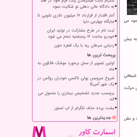
تلگرام بابت فیلترشدن پلت فرم خود در هند
به دادگاه عالی دهلی نو شکایت نمود
آمار اقتدار از قرارداد ۱۷ میلیون دلاری نانویی تا
جود می
جایگاه چهارمی دنیا
ثبت نام در طرح مشارکت در تولید ایران
خودرو ساعت ۱۶ پنجشنبه تمام می شود
به بیش
ردیابی سرطان ریه با یک قطره خون
پربحث ترین ها
اولین تصویر از محل برخورد موشک فالکون به
ماه
 شیطانی
شروع سرویس پولی تاکسی خودران زوکس در
یک شهر آمریکا
ن حرکت
برچسب جدید تشخیص بیماری را متحول می
کند
پشت پرده حذف تلگرام از اپ استور
جدیدترین ها
 سیاره سرخ بوده و مقرر