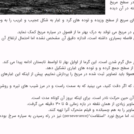
 در سطح مریخ
 در آن دیده
های سریع از سطح وزیده و توده های گرد و غبار به شکل عجیب و غریب را به و
ی در مریخ می تواند به درک بهتر ما از فصول در سیاره مریخ کمک نماید.
وی فاصله بسیاری داشته است، اندازه دقیق آن مشخص نشده اما احتمال ارتفاع آن 
حال گرم شدن است. این گرما از اوایل بهار تا اواسط تابستان ادامه پیدا می کند.
 از سطح جمع کرده و و توده های غباری تشکیل دهد.
مولا باید تصاویر ثبت شده در مریخ را پردازش نماییم. پیش از اینکه این غبارهای
ود که اگر دقت کنید، می بینید که به سمت راست و در مرز شیب های تیره و روش
آن حین حرکت نادر است. برای اینکه بروز آن کوتاه مدت است.
همان نقطه در بازه زمانی ۵ تا ۳۰ دقیقه می گرفت.
ویر را به هم چسبانده و فیلم متحرک آنرا تهیه کنند.
هم اکنون، مریخ نورد "کنجکاوی" تنها کاوشگر روی مریخ است. اما مریخ نورد "استقامت"(perseverance) نیز در راه رسیدن به