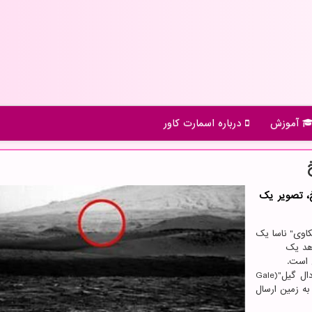
آموزش
درباره اسمارت كاور
، تصویر یك
کاوی" ناسا یک
دهد یک
 است.
طی هشت سال گذشته، مریخ نورد کنجکاوی ناسا در "گودال گیل"(Gale
 به زمین ارسال