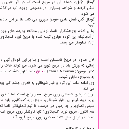
گودال "گِیل"، دهانه ای در مریخ است که در اثر تغییری
شکل گرفته و شواهد بسیاری در خصوص وجود آب در گذشته
می شود.
گودال گیل فصل بادی خودرا سپری می کند. بنا بر این باد
آورد.
بنا بر اعلام پژوهشگران ناسا، توانایی مطالعه پدیده های جو
از آنجائیکه این توده غباری ثبت شده با مریخ نورد کنجکا
از ۱۹ کیلومتر می رسد.
الان حدودا در مریخ تابستان است و بنا بر این گودال گیل در 
زمانی که وزش باد در مریخ قوی می شود، می تواند خاک را
"کلر نیومن"( Claire Newman)
محقق
ناسا اظهار داشت: ما مع
به وضوح نمایان شوند.
وی ادامه داد، این گرد و غبار شیطانی به قدری چشم گیر ب
می کند.
بروز غبارهای شیطانی روی مریخ بسیار رایج است. اما دیدن 
برای تهیه فیلم این غبار شیطانی، مریخ نورد کنجکاوی باید تصاویر زیادی از 
سپس تصاویر را به زمین می فرستاد تا تیم تحقیقاتی ناسا تصا
است در اوایل سال ۲۰۲۱ میلادی روی مریخ فرود آید.
مریخ نورد کنجکاوی