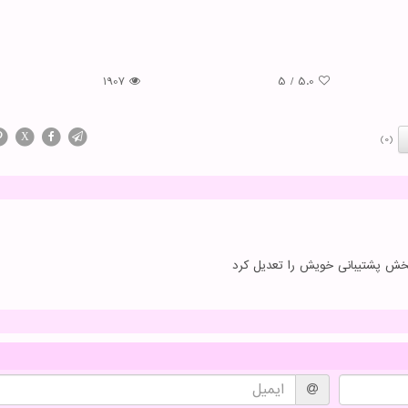
1907
5
/
5.0
X
(0)