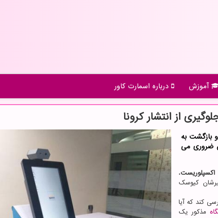
آموزش
درباره اسمارت كاور
گیری از انتشار كرونا
و بازگشت به
ان ضروری می
 اکسپلوریست
،
یرشان کیوسک
رسی کند که آیا
اه
مذکور یک