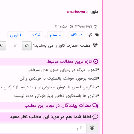
منبع:
smartcover.ir
11:10:58
1399/06/21
تگها:
دستگاه
,
سیستم
,
شركت
,
فناوری
مطلب اسمارت کاور را می پسندید؟
(1)
تازه ترین مطالب مرتبط
تحولی بزرگ در ردیابی سلول های سرطانی
نتیجه برخورد موشک بالستیک به فولکس واگن!
جایگزینی انسان با هوش مصنوعی اوبر 10 درصد از کارکنان بخش پشتیبانی خویش را تعدیل کرد
باتری ها پاسخگوی قطعی برق طولانی مدت نیستند
نظرات بینندگان در مورد این مطلب
لطفا شما هم
در مورد این مطلب
نظر دهید