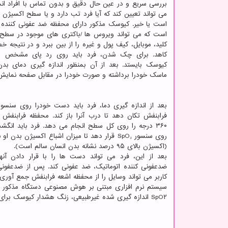
بررسی سریع و در عین حال دقیق و بدون تماس با افراد ان
می تواند تعیین کند که آیا فرد تب دارد و یا سطح اکسیژن
است یا خیر. کیوسک مذکور دارای محفظه ضد عفونی کننده 
است که می تواند ویروس ها /باکتری های موجود در سطح
کلید، موبایل، کیف پول و غیره را از بین ببرد و در نتیجه خط
کاهد. برای چک شدن، فرد باید روی رد پای مشخص ش
کیوسک بایستد. بعد از آن بمنظور اندازه گیری دمای بدن، 
ماسک خودرا برداشته و صورت خودرا در مقابل صفحه نمایش ن
بعد از اندازه گیری دما، فرد باید دست خودرا روی سنسو
فرابنفش تکان دهد تا درب آنرا باز کند. محفظه فرابنفش 
۳۶۰ درجه را روی کل سطح انجام می دهد. فرد باید انگش
روی سنسور SpO₂ قرار دهد تا میزان اشباع اکسیژن بدن
(اکسیژن بالای ۹۵ درصد نشانه بدن انسان سالم است).
بعد از این، فرد می تواند دست ها را با قرار دادن آنها
ضدعفونی کننده اتوماتیک، ضد عفونی کند. پس از ضدعفو
کاربر می تواند وسایل را از محفظه اشعه فرابنفش جمع آوری 
سیستم نرم افزاری مبتنی بر هوش مصنوعی دستگاه مذکور م
SpO۲ اندازه گیری شده غیرطبیعی، زنگ هشدار کیوسک برای کارمندان بخش بهداشت شرکت/سازمان/موسسه به صدا درمی آید.