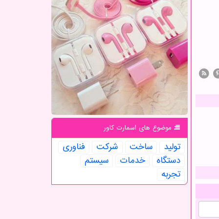
موضوع های اسمارت كاور
تولید
ساخت
شركت
فناوری
دستگاه
خدمات
سیستم
تجربه