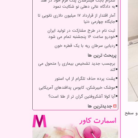
تلگرام بابت فیلترشدن پلت فرم خود در هند
به دادگاه عالی دهلی نو شکایت نمود
آمار اقتدار از قرارداد ۱۷ میلیون دلاری نانویی تا
جایگاه چهارمی دنیا
ثبت نام در طرح مشارکت در تولید ایران
خودرو ساعت ۱۶ پنجشنبه تمام می شود
ردیابی سرطان ریه با یک قطره خون
پربحث ترین ها
برچسب جدید تشخیص بیماری را متحول می
کند
پشت پرده حذف تلگرام از اپ استور
موشک خیبرشکن، کابوس پدافندهای آمریکایی
آیا کولا آشکروفتین گران تر از طلا است؟
جدیدترین ها
 و سطح