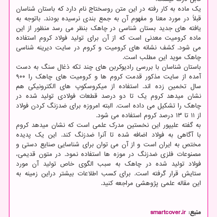
یک ماده به کار رفته در این متن روسختاج نام دارد که باستان شناسان
قبلاً در مورد معنا و مفهوم آن به جمع بندی نرسیده بودند. باتوجه به
یافته های جدید بستان شناسی در چاهک بنظر می رسد منظور از این
ماده کرومیت معدنی است که از آن برای تولید فولاد کروم استفاده
می شود. کشف نشانه های کرومیت و کروم در سایت دیرینه شناسی
چاهک موید این مطلب است.
باستان شناسان با بررسی رادیوکربن های چند تکه ذغال سنگ به دست
آمده از سایت مذکور قدمت کروم ها و کرومیت های چاهک را ۹۰۰
سال تخمین زده اند. استفاده از میکروسکوپ های الکترونیکی هم
نشان میدهد کروم یک تا دو درصد قطعات فولادی تولید شده در
چاهک را تشکیل می داده است. البته امروزه برای ضدزنگ کردن فولاد
از ۱۱ تا ۱۳ درصد کروم استفاده می شود.
به گفته علیپور این نخستین مدرک علمی است که نشان میدهد کروم
با آگاهی به فولاد اضافه شده تا آنرا ضدزنگ کند. این یک پدیده
مختص به ایران است و از آن می توان برای شناسایی صنایع دستی و
مصنوعات فلزی ضدزنگ در موزه ها استفاده نمود. در متون قدیمی،
فولاد تولید شده در چاهک به سبب الگوی خاص تولید آن مورد
ستایش قرار گرفته است. برای کسب اطلاعات بیشتر دراین زمینه به
این مقاله علمی پژوهشی مراجعه کنید.
منبع:
smartcover.ir