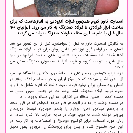
اسمارت كاور: كروم همچون فلزات افزودنی به آلیاژهاست كه برای
ساخت ابزار فولادی یا فولاد ضدزنگ به كار می رود. ایرانیان 900
سال قبل با علم به این مطلب فولاد ضدزنگ تولید می كردند.
به گزارش اسمارت کاور به نقل از نیواطلس، قبل از این تصور می شد
انسان ها در اواخر قرن نوزدهم با این روش برای تولید فولاد ضدزنگ
آشنا شدند. اما تحقیقات دیرینه شناسی نشان میدهد ایرانیها در ۹۰۰
سال قبل با ترکیب کروم و فولاد آنرا به محصولی ضدزنگ مبدل می
کردند.
تازه ترین پژوهش راحیل علی پور دانشجوی دکتری دانشگاه یو سی
ال لندن نشان میدهد که در مرکز ایران و در منطقه چاهک واقع در
استان یزد محلی برای تولید فولاد وجود داشته که افراد شاغل در آن با
نحوه تولید فولاد ضدزنگ آشنا بوده اند. در بعضی متون خطی به
دست آمده از همین منطقه نیز اشاراتی به این مساله وجود دارد.
در دست نوشته ای به نام الجماهر فی معرفه الجواهر که در قرن دهم
یا یازدهم میلادی (قرن چهارم یا پنجم هجری) توسط ابوریحان
بیرونی نوشته شده، به ذوب فولاد در درجه حرارت بالا اشاره شده، اما
زبان مورد استفاده برای توضیح موضوع و اصطلاحات به کار رفته در
این متن منسوخ شده و پس برای پژوهشگران امروزی بطور دقیق
قابل درک نیست.