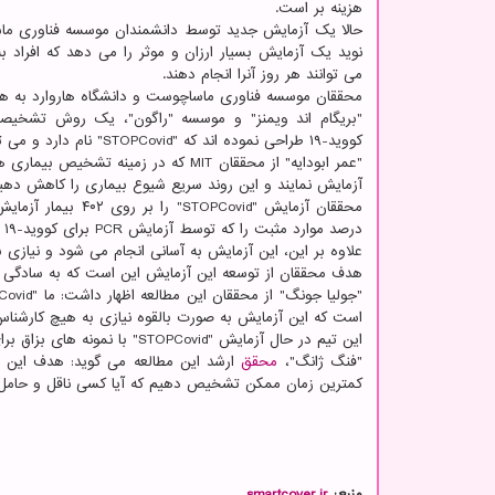
هزینه بر است.
نوید یک آزمایش بسیار ارزان و موثر را می دهد که افراد ب
می توانند هر روز آنرا انجام دهند.
محققان موسسه فناوری ماساچوست و دانشگاه هاروارد به همر
کووید-۱۹ طراحی نموده اند که "STOPCovid" نام دارد و می تواند در مدت ۳۰ دقیقه تا یک ساعت نتیجه را عیان کند.
"عمر ابودایه" از محققان MIT که در زمی
آزمایش نمایند و این روند سریع شیوع بیماری را کاهش دهی
درصد موارد مثبت را که توسط آزمایش PCR برای کووید-۱۹ تعیین شده است، شناسایی کرده است.
علاوه بر این، این آزمایش به آسانی انجام می شود و نیازی
هدف محققان از توسعه این آزمایش این است که به سادگی د
است که این آزمایش به صورت بالقوه نیازی به هیچ کارشناس
این تیم در حال آزمایش "STOPCovid" با نمونه های بزاق برای ساده سازی بیشتر روند کار است.
"فنگ ژانگ"،
محقق
ارشد این مطالعه می گوید: هدف این ا
کمترین زمان ممکن تشخیص دهیم که آیا کسی ناقل و حامل 
منبع:
smartcover.ir