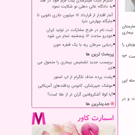
تلگرام بابت فیلترشدن پلت فرم خود در هند
به دادگاه عالی دهلی نو شکایت نمود
آمار اقتدار از قرارداد ۱۷ میلیون دلاری نانویی تا
جایگاه چهارمی دنیا
ارستان
ثبت نام در طرح مشارکت در تولید ایران
ه "کریسپر"(CRISPR) برای تشخیص بیماری
خودرو ساعت ۱۶ پنجشنبه تمام می شود
ز خویش را
ردیابی سرطان ریه با یک قطره خون
پربحث ترین ها
محققان آزمایش "STOPCovid" را بر روی ۴۰۲ بیمار آزمایش کردند که ۲۰۲ نمونه مثبت بودند و ۲۰۰ مورد منفی شدند و دریافتند که این تست ۹۳
برچسب جدید تشخیص بیماری را متحول می
کند
پشت پرده حذف تلگرام از اپ استور
یک مرحله این
موشک خیبرشکن، کابوس پدافندهای آمریکایی
آیا کولا آشکروفتین گران تر از طلا است؟
ت و در
جدیدترین ها