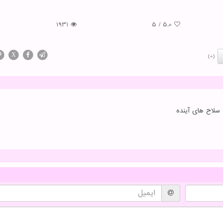
1931
5
/
5.0
X
(0)
 سلاح های آینده