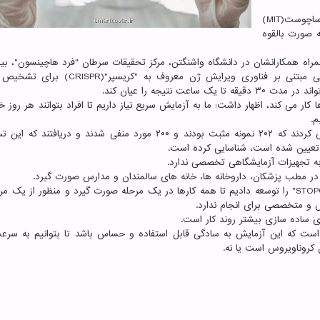
حالا یک آزمایش جدید توسط دانشمندان موسسه فناوری ماساچوست(MIT)
ه صورت بالقوه
اه همکارانشان در دانشگاه واشنگتن، مرکز تحقیقات سرطان "فرد هاچینسون"، بیم
"بریگام اند ویمنز" و موسسه "راگون"، یک روش تشخیصی مبتنی بر فناوری ویرایش ژن معروف ب
نه تشخیص بیماری ها کار می کند، اظهار داشت: ما به آزمایش سریع نیاز داریم تا افراد بتوانند هر رو
م.
 به تجهیزات آزمایشگاهی تخصصی ندارد.
ر مطب پزشکان، داروخانه ها، خانه های سالمندان و مدارس صورت گیرد.
"جولیا جونگ" از محققان این مطالعه اظهار داشت: ما "STOPCovid" را توسعه دادیم تا همه کارها در یک مرحله صورت گیرد و منظور از 
 و متخصصی برای انجام ندارد.
ست که این آزمایش به سادگی قابل استفاده و حساس باشد تا بتوانیم به سرع
کروناویروس است یا نه.