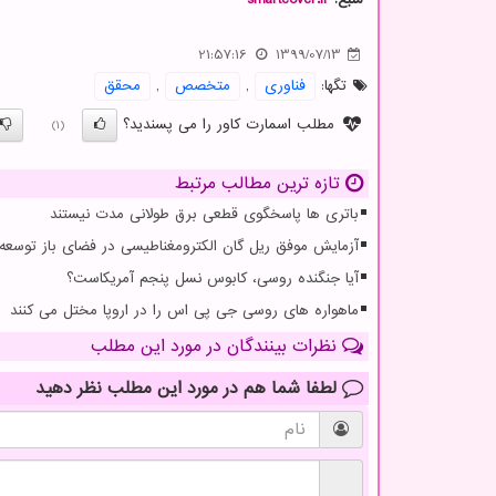
21:57:16
1399/07/13
تگها:
فناوری
,
متخصص
,
محقق
مطلب اسمارت کاور را می پسندید؟
(1)
تازه ترین مطالب مرتبط
باتری ها پاسخگوی قطعی برق طولانی مدت نیستند
آزمایش موفق ریل گان الکترومغناطیسی در فضای باز توسعه
آیا جنگنده روسی، کابوس نسل پنجم آمریکاست؟
ماهواره های روسی جی پی اس را در اروپا مختل می کنند
نظرات بینندگان در مورد این مطلب
لطفا شما هم
در مورد این مطلب
نظر دهید