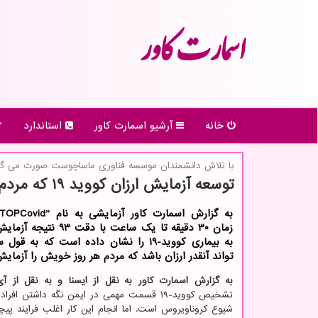
اسمارت كاور
خانه
آرشیو اسمارت كاور
استاندارد
با تلاش دانشمندان موسسه فناوری ماساچوست صورت می گی
توسعه آزمایش ارزان كووید 19 كه مردم بتوانند هر روز خویش را چك كنند
زمان ۳۰ دقیقه تا یك ساعت با دق
به بیماری كووید-۱۹ را نشان داده است كه به 
تواند آنقدر ارزان باشد كه مردم هر روز خویش را آزمایش
به گزارش اسمارت کاور به نقل از ایسنا و به نقل از آ
تشخیص کووید-۱۹ قسمت مهمی در ایمن نگه داشتن اف
شیوع کروناویروس است. اما انجام این کار اغلب فرایند پیچ