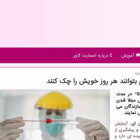
آموزش
درباره اسمارت كاور
رد
به گزارش اسمارت كاور آزمایشی به نام ˮSTOPCovidˮ در مدت
ت ۹۳ نتیجه آزمایش مبتلا شدن
قول سازندگان می
 نمایند.
ی ای
، آزمایش
راد و پیشگیری از
یده ای دارد و