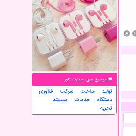
موضوع های اسمارت كاور
تولید
ساخت
شركت
فناوری
دستگاه
خدمات
سیستم
تجربه