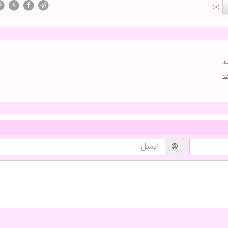
X
(0)
د