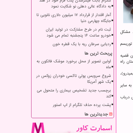
تلگرام بابت فیلترشدن پلت فرم خود در هند
به دادگاه عالی دهلی نو شکایت نمود
آمار اقتدار از قرارداد ۱۷ میلیون دلاری نانویی تا
جایگاه چهارمی دنیا
ثبت نام در طرح مشارکت در تولید ایران
… مشکل
خودرو ساعت ۱۶ پنجشنبه تمام می شود
 توریسم
ردیابی سرطان ریه با یک قطره خون
پربحث ترین ها
ن قضیه
اولین تصویر از محل برخورد موشک فالکون به
ان راه
ماه
یدرو)،
شروع سرویس پولی تاکسی خودران زوکس در
یک شهر آمریکا
ه سایر
برچسب جدید تشخیص بیماری را متحول می
کند
 درباب
پشت پرده حذف تلگرام از اپ استور
جدیدترین ها