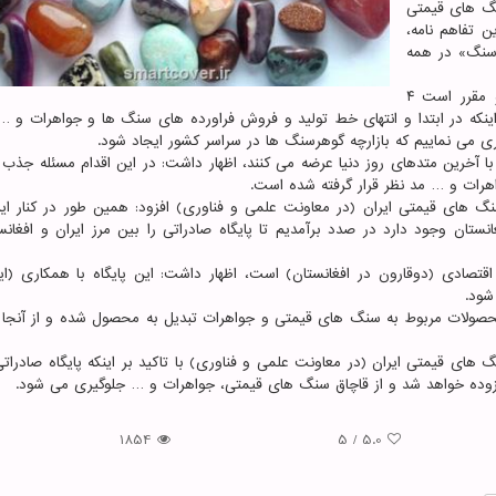
نگ های قیمتی
ن تفاهم نامه،
 سنگ» در همه
وی با اعلان اینکه تا حالا ۶ کارگروه تشکیل داده شده و مقرر است ۴
 اینکه در ابتدا و انتهای خط تولید و فروش فراورده های سنگ ها و جواهرات و 
یری می نماییم که بازارچه گوهرسنگ ها در سراسر کشور ایجاد شود.
 با آخرین متدهای روز دنیا عرضه می کنند، اظهار داشت: در این اقدام مسئله جذب
رات و … مد نظر قرار گرفته شده است.
 های قیمتی ایران (در معاونت علمی و فناوری) افزود: همین طور در کنار ای
تان وجود دارد در صدد برآمدیم تا پایگاه صادراتی را بین مرز ایران و افغانست
اقتصادی (دوقارون در افغانستان) است، اظهار داشت: این پایگاه با همکاری (ایم
شود.
حصولات مربوط به سنگ های قیمتی و جواهرات تبدیل به محصول شده و از آنجا ب
ای قیمتی ایران (در معاونت علمی و فناوری) با تاکید بر اینکه پایگاه صادراتی
فزوده خواهد شد و از قاچاق سنگ های قیمتی، جواهرات و … جلوگیری می شود.
1854
5
/
5.0