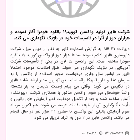
شركت فایزر تولید واكسن كووید19 بالقوه خودرا آغاز نموده و
هزاران دوز از آنرا در تاسیسات خود در بلژیك نگهداری می كند.
دریافت 31 MB به گزارش اسمارت کاور به نقل از دیلی میل، شرکت
داروسازی فایزر اعلام نموده صدها هزار دوز از واکسن کووید ۱۹ بالقوه
خودرا ساخته است. این واکسن ها الان در یکی از تأسیسات شرکت
آمریکایی در بلژیک نگهداری می شوند. طبق اطلاعات موجود احتمالاً
فایزر در نوامبر سال جاری درخواست مجوز استفاده از واکسن را به
سازمان غذا و دارو آمریکا ارائه نماید. بن آزبورن مدیر ارشد شاخه فایزر
در انگلیس می گوید: وقتی می بینم زحمت هایمان به بار نشسته
واقعاً خوشحال می شوم. واکسن مذکور با همکاری شرکت «بیوانتک»
آلمان ساخته شده و بعد از تکمیل موفقیت آمیز آزمایش های بالینی و
تأیید تأثیرگذاری آن از طرف مقامات عرضه می شوند. هم اکنون مرحله
سوم آزمایش بالینی این واکسن با حضور ۴۴ هزار نفر در حال انجام
می باشد. واکسن فایزر در ۲ دوز به افراد تزریق می شود.
00:40:28
1399/07/29