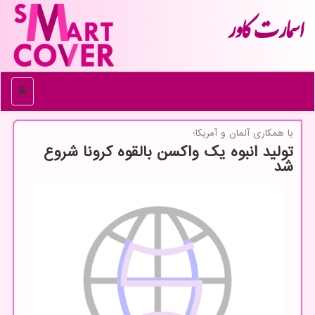
اسمارت كاور
منو
با همكاری آلمان و آمریكا؛
تولید انبوه یك واكسن بالقوه كرونا شروع
شد