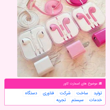
موضوع های اسمارت كاور
تولید
ساخت
شركت
فناوری
دستگاه
خدمات
سیستم
تجربه