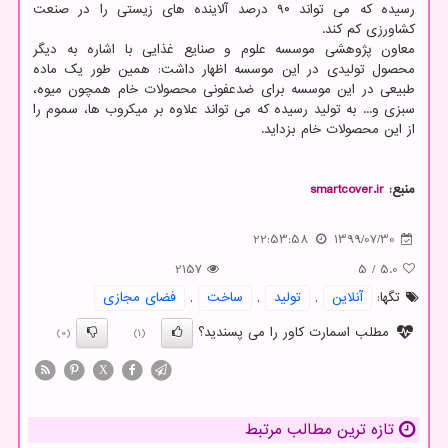
رسیده که می تواند ۹۰ درصد آلاینده های زیستی را در صنعت
کشاورزی کم کند.
معاون پژوهشی موسسه علوم و صنایع غذایی با اشاره به دیگر
محصول تولیدی در این موسسه اظهار داشت: همین طور یک ماده
طبیعی در این موسسه برای ضدعفونی محصولات خام همچون میوه،
سبزی و... به تولید رسیده که می تواند علاوه بر میکروب ها، سموم را
از این محصولات خام بزداید.
منبع:
smartcover.ir
22:53:58
1399/07/30
2157
5
/
5.0
تگها:
آنلاین
,
تولید
,
ساخت
,
فضای مجازی
مطلب اسمارت کاور را می پسندید؟
(0)
(1)
X
تازه ترین مطالب مرتبط