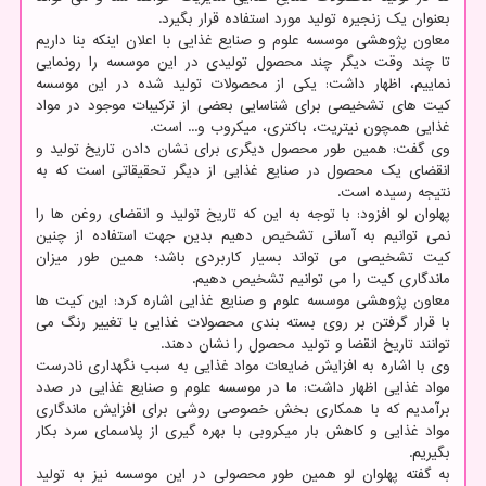
بعنوان یک زنجیره تولید مورد استفاده قرار بگیرد.
معاون پژوهشی موسسه علوم و صنایع غذایی با اعلان اینکه بنا داریم
تا چند وقت دیگر چند محصول تولیدی در این موسسه را رونمایی
نماییم، اظهار داشت: یکی از محصولات تولید شده در این موسسه
کیت های تشخیصی برای شناسایی بعضی از ترکیبات موجود در مواد
غذایی همچون نیتریت، باکتری، میکروب و... است.
وی گفت: همین طور محصول دیگری برای نشان دادن تاریخ تولید و
انقضای یک محصول در صنایع غذایی از دیگر تحقیقاتی است که به
نتیجه رسیده است.
پهلوان لو افزود: با توجه به این که تاریخ تولید و انقضای روغن ها را
نمی توانیم به آسانی تشخیص دهیم بدین جهت استفاده از چنین
کیت تشخیصی می تواند بسیار کاربردی باشد؛ همین طور میزان
ماندگاری کیت را می توانیم تشخیص دهیم.
معاون پژوهشی موسسه علوم و صنایع غذایی اشاره کرد: این کیت ها
با قرار گرفتن بر روی بسته بندی محصولات غذایی با تغییر رنگ می
توانند تاریخ انقضا و تولید محصول را نشان دهند.
وی با اشاره به افزایش ضایعات مواد غذایی به سبب نگهداری نادرست
مواد غذایی اظهار داشت: ما در موسسه علوم و صنایع غذایی در صدد
برآمدیم که با همکاری بخش خصوصی روشی برای افزایش ماندگاری
مواد غذایی و کاهش بار میکروبی با بهره گیری از پلاسمای سرد بکار
بگیریم.
به گفته پهلوان لو همین طور محصولی در این موسسه نیز به تولید