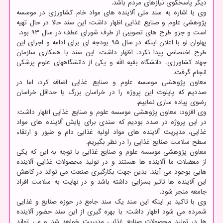
دیگر پاسخگوی نیازهای مردم باشد.
وی با اشاره به سند ملی آلاینده های مواد خام کشاورزی در موسسه
پژوهشی علوم و صنایع غذایی اظهار داشت: این سند حالا در حال تهیه
است و جزو طرح های تصویبی از طرف شورای عطف در سال ۹۳ بود.
پهلوان لو با اعلان اینکه در سال ۹۵ بودجه ای برای ادامه و اجرای این
طرح اختصاص پیدا نکرد، اظهار داشت: این سند با همکاری سازمان
جهاد کشاورزی، دانشگاه بقیه الله و یکی از دانشگاههای علوم پزشکی
انجام گرفت.
معاون پژوهشی موسسه علوم و صنایع غذایی اضافه کرد: اما در
صددیم که پایلوت این پروژه را در خراسان بزرگ یا حداقل خراسان
رضوی پیاده سازی نماییم.
وی افزود: معاون پژوهشی موسسه علوم و صنایع غذایی اظهار داشت:
در این پروژه در صدد بودیم که سندی برای پایش آلاینده های مواد
غذایی، مدیریت آلاینده های مواد اولیه غذایی دام و طیور و ارتقاء
سطح سلامت صنایع غذایی را در نظر بگیریم.
معاون پژوهشی موسسه علوم و صنایع غذایی با توجه به این که یکی
از معضلات ما آلاینده ها هستند و در تولید محصولات غذایی آلاینده
هایی بوجود می آیند. بدین جهت بکارگیری صنعت می تواند در کاهش
این آلاینده ها تاثیر بسزایی داشته باشد و در نهایت به سلامت افراد
جامعه منجر شود.
وی با تاکید بر اینکه این سند یک سند جامع در حوزه صنایع و غذایی
شمرده می شود اظهار داشت: با بهره گیری از این سند حضور آلاینده
ها در تولید محصولات صنایع غذایی مدیریت خواهد شد و می تواند