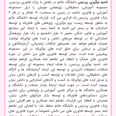
ناحیه نوآوری پردیس
دانشگاه خاتم در تعامل با پارک فناوری پردیس،
مجموعه آموزشی، تحقیقاتی، پژوهشی خویش را ذیل «مجموعه
آموزشی و فناوری خاتم» در زمینی به مساحت ۱۷ هکتار و در فاز ۴
پارک فناوری پردیس راه اندازی می کند. قرارداد توسعه دانشگاه خاتم
به منظور توسعه زیست بوم نوآوری، پژوهش های فناورانه و توسعه
استارتاپ ها بر بستر این ناحیه به امضا رسید با ایجاد این مجتمع
آموزشی و فناور، امکان حضور ۱۰ هزار دانشجو و یک هزار پژوهشگر
استارتاپی که در توسعه مرزهای دانش و ایده های نوآورانه توانمند
هستند فراهم خواهد شد. همینطور امکانات پشتیبانی، آزمایشگاهی و
آموزش و درمانی برای خلق ایده های نوآورانه در این مجموعه
پیشبینی شده است. بستر توسعه فناوری های مرز دانش در حوزه
فناوری های همگرا با انعقاد این تفاهم نامه همکاری فراهم خواهد
شد. ناحیه نوآوری پردیس، با هدف ایجاد مجموعه ای برای توسعه
امکانات تحقیقات کاربردی و توسعه ای، ایجاد آزمایشگاه ها و کارگاه
های تحقیقاتی، تبادل اطلاعات و توسعه کسب و کارهای دانش بنیان
و تبدیل ایده های نوآورانه به کسب و کارهای استارتاپی و دانش بنیان
بوجود آمده است. در جهت ایجاد ارتباط پایدار صنعت و دانشگاه و
همکاری دانشگاه ها و مراکز علمی، آموزشی و پژوهشی برای تجاری
سازی دستاوردهای فناورانه و توسعه بازار شرکتهای دانش بنیان،
همزمان با انعقاد این قرارداد، تفاهم نامه همکاری و هم افزایی میان
پارک فناوری پردیس و دانشگاه خاتم منعقد شد. با امضای این تفاهم
نامه بستر توسعه فناوری های مرز دانش خصوصاً در حوزه فناوری های