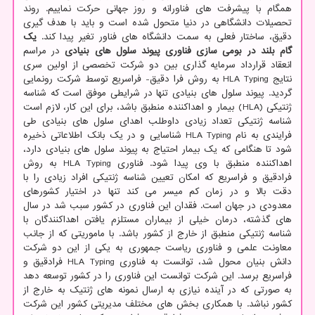
همگام با پیشرفت های فناورانه و روز جهانی حرکت نماییم. روند
تحصیلات دانشگاهی در دنیا متحول شده است و باید با هدف گیری
دقیق، ساختار فعلی به سمت دانشگاه های فناور تغیر پیدا کند.
یک
گام بلند در بومی سازی فناوری پیوند سلول های بنیادی
در مراسم
انعقاد قرارداد سرمایه گذاری بین دو شرکت تخصصی از اولین سری
نتایج HLA Typing به روش فرا دقیق- فراسریع توسط شرکت رونمایی
گردید. پیوند سلول های بنیادی تنها در شرایطی موفق است که شناسه
ژنتیکی (HLA) بیمار و اهداکننده منطبق باشد، برای این کار، لازم است
شناسه ژنتیکی تعداد زیادی داوطلب اهدای سلول های بنیادی طی
فرایندی به نام HLA Typing شناسایی و در یک بانک اطلاعاتی ذخیره
شود تا هنگامی که یک بیمار احتیاج به پیوند سلول های بنیادی دارد،
اهداکننده منطبق با وی پیدا شود. فناوری HLA Typing به روش
فرادقیق و فراسریع که امکان تعیین شناسه ژنتیکی افراد زیادی را با
دقت بالا و در زمان کم میسر می کند تنها در اختیار کشورهای
معدودی در جهان است. فقدان این فناوری در کشور سبب شد در سال
های گذشته، درمان خیلی از بیماران مستلزم یافتن اهداکنندگان با
شناسه ژنتیکی منطبق از خارج از کشور باشد. با ماموریتی که از جانب
معاونت علمی و فناوری ریاست جمهوری به یکی از این دو شرکت
دانش بنیان محول شد، توانست به فناوری HLA Typing فرادقیق و
فراسریع برسد. این شرکت توانست این فناوری را در کشور توسعه دهد
به صورتی که در آینده نیازی به ارسال نمونه های ژنتیک به خارج از
کشور نباشد. با همکاری بخش های مختلف مدیریتی کشور این شرکت