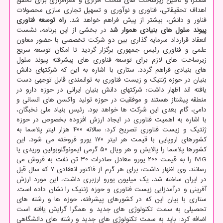
همگرا و تأمین زیرساخت های سخت افزاری و مغزافزاری برای تحقق
اهداف تحقیقاتی، فناوری و نوآوری و تسهیل تجاری سازی محصولات
فناور و دانش، بیشتر از پیش فراهم خواهد شد.
راه توسعه فناوری
پیوند سلول های بنیادی هموار شد
در بخشی از این برنامه، نشست
انعقاد قرارداد سرمایه گذاری بین دو شرکت تخصصی با حضور معاون
علمی و فناوری رئیس جمهوری برگزار گردید تا امکان توسعه سریع
زیرساخت های لازم برای توسعه فناوری های پیشرفته پیوند سلول
های بنیادی فراهم گردد. ستاری با اشاره به این که شرکتهای دانش
بنیان در حوزه ژنتیک و زیست فناوری به توانمندی قابل توجهی دست
یافته اند اظهار داشت: شرکتهای دانش بنیان ایرانی در حوزه دارو در
منطقه پیشتاز هستند و موفقیت در حوزه تولید واکسن های انسانی و
دامی، گام بعدی این شرکت ها خواهد بود. رئیس بنیاد ملی نخبگان،
با اشاره به اهمیت فناوری در ایجاد ارزش افزوده بخصوص در حوزه
ژنتیک و زیست فناوری تصریح کرد: سالانه ۴۰۰ هزار لیتر پلاسما به
کشورهای اروپایی با قیمت هر لیتر ۱۷۰ یورو فروخته می شود. این
کشورها پلاسما را پالایش و هر ویال ۵۰ گرمی ایمونوگلوبولین وریدی یا
IVIG را به قیمت ۲۰۰ یورو معادل صادرات ۳۰ تن نفت به فروش می
رسانند. وی اظهار داشت: برای هر گرم از فاکتور انعقادی ۷ که سال قبل
در ایران ساخته شد، یک میلیون یورو ارزبری داشت، این مورد ارزش
آفرینی و درآمدزایی زیست فناوری و حوزه ژنتیک را نشان داده است.
ستاری با بیان این که در کشورهای پیشرفته، حوزه ها و رشته های
تحصیلی به سمت تکنولوژی های جدید و همگرا گرایش یافته است
اضافه کرد: باید به سمت تکنولوژی های جدید و رشته های دانشگاهی