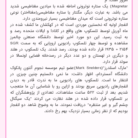
امروز است. م
Magnetar) یک ستاره نوترونی احاطه شده با میادین مغناطیسی شدید
می باشد. به عبارت دیگر، مگنتار یا ستاره مغناطیسی(مغنااختر) نوعی
ستاره نوترونی است که میدان مغناطیسی بسیار نیرومندی دارد.
انفجار اولیه که نخستین موردی است که در کهکشان ما کشف شده در
ماه آوریل توسط تلسکوپ های واقع در کانادا و ایالات متحده رصد و
به ثبت رسید. این دو مورد اخیر توسط دانشگاه صنعتی چالمرز
مشاهده و توسط چهار تلسکوپ رادیویی اروپایی که به سمت SGR
۱۹۳۵ + ۲۱۵۴ قرار داده شده بودند، رصد شدند. یک تلسکوپ در هلند
و دیگری در لهستان و دو عدد دیگر در رصدخانه فضایی اونسالا در
سوئد قرار دارد.
"مارک اسنلدرز"(Mark Snelders)عضو تیم موسسه نجوم آنتون پانکوک
دانشگاه آمستردام، اظهار داشت: ما نمی دانستیم چنین چیزی در
انتظار ما است. تلسکوپ های رادیویی ما به ندرت قادر به دیدن
انفجارهای رادیویی سریع بودند و ازاین رو با شناسایی آن ما متعجب
شدیم. بعد از ثبت ۵۲۲ ساعت مشاهدات، تعدادی از پژوهشگران که
بر تلسکوپ قرار داده شده در هلند نظارت می کردند "یک سیگنال
چشم گیر و غیر منتظره" دریافت نمودند. ما به وضوح شاهد دو انفجار
بودیم که از نظر زمانی بسیار نزدیک بهم رخ دادند.