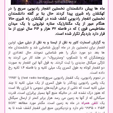
ماه ها پیش دانشمندان نخستین انفجار رادیویی سریع را در
كهكشان راه شیری پیدا كردند حال بنا بر گفته دانشمندان
نخستین انفجار رادیویی كشف شده در كهكشان راه شیری حالا
هنگام عبور از یك مگنتار(یك ستاره نوترونی با یك میدان
مغناطیسی قوی ) كه در فاصله ۳۲ هزار و ۶۱۶ سال نوری از ما
قرار دارد باردیگر تكرار شده است.
به گزارش اسمارت کاور به نقل از ایسنا و به نقل از دیلی میل،
اولین
انفجار برای نخستین بار در ماه آوریل شناسایی شد و دانشمندان ماه
ها بعد دو مورد دیگر را هم شناسایی نمودند حال تعدادی از
پژوهشگران که با تلسکوپ "وستربروک" در هلند کار می کردند به
تازگی سیگنال جدیدی را ثبت کردند. به قول آنها این انفجار به صورت
دو انفجار کوتاه به طول کسری یک میلی ثانیه و با فاصله ۱.۴ ثانیه رخ
داده است.
در نجوم رادیویی، یک انفجار رادیویی سریع(fast radio burst) یا "FRB"
یک پالس رادیویی زودگذر با طول کسری از یک میلی ثانیه تا چند
میلی ثانیه است که ناشی از برخی فرآیندهای نجومی با انرژی بالا است
که هنوز درک نشده اند. در حالیکه منبع آنها بسیار پرانرژی است، قدرت
سیگنالی که از آنها به زمین می رسد هزار برابر کمتر از ارسال سیگنال
یک
تلفن همراه
در ماه به زمین است. مگنتر مورد مطالعه "SGR
۱۹۳۵ + ۲۱۵۴" نام دارد و نزدیکترین منبع این انفجار کشف شده تا به