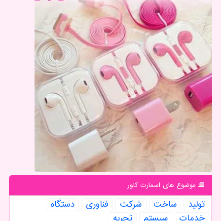
موضوع های اسمارت كاور
تولید
ساخت
شركت
فناوری
دستگاه
خدمات
سیستم
تجربه