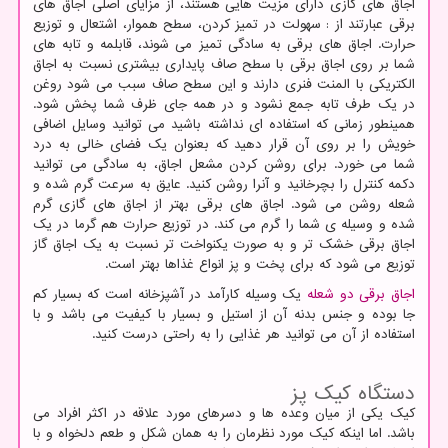
اجاق های گازی دارای مزیت هایی هستند، از مزایای اصلی اجاق های
برقی عبارتند از : سهولت در تمیز کردن، سطح هموار، اشتعال و توزیع
حرارت. اجاق های برقی به سادگی تمیز می شوند، قابلمه و تابه های
شما بر روی اجاق برقی با سطح صاف پایداری بیشتری نسبت به اجاق
الکتریکی با المنت فنری دارند و این سطح صاف سبب می شود روغن
در یک طرف تابه جمع نشود و در همه جای ظرف شما پخش شود.
همینطور زمانی که استفاده ای نداشته باشید می توانید وسایل اضافی
خویش را بر روی آن قرار دهید که بعنوان یک فضای خالی به درد
شما می خورد. برای روشن کردن مشعل اجاق، به سادگی می توانید
دکمه کنترل را بچرخانید و آنرا روشن کنید. عایق به سرعت گرم شده و
شعله روشن می شود. اجاق های برقی بهتر از اجاق های گازی گرم
شده و وسیله ی شما را گرم می کند. در توزیع حرارت هم گرما در یک
اجاق برقی خشک تر و به صورت یکنواخت تر نسبت به یک اجاق گاز
توزیع می شود که برای پخت و پز انواع غذاها بهتر است.
اجاق برقی دو شعله
یک وسیله کارآمد در آشپزخانه است که بسیار کم
جا بوده و جنس بدنه آن از استیل و بسیار با کیفیت می باشد و با
استفاده از آن می توانید هر غذایی را به راحتی درست کنید.
دستگاه کیک پز
کیک یکی از میان وعده ها و دسرهای مورد علاقه در اکثر افراد می
باشد. اما اینکه کیک مورد نظرمان را به همان شکل و طعم دلخواه و با