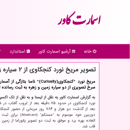
اسمارت كاور
خانه
آرشیو اسمارت كاور
استاندارد
تصویر مریخ نورد كنجكاوی از ۲ سیاره زمین و زهره
مریخ نورد ˮكنجكاویˮ(Curiosity) ناسا بت
سرخ تصویری از دو سیاره زمین و زهره به ثبت رسانده 
به گزارش اسمارت کاور به نقل از ایسنا و به نقل از تک اکس
بعد از گذشت دو هزار و ۷۸۴ روز مریخی از حضو
دوربین خود موسوم به "مستکم" 
العاده بهره برد و موفق به ثبت دو تصویر پانوراما از زمین
قاب شد.