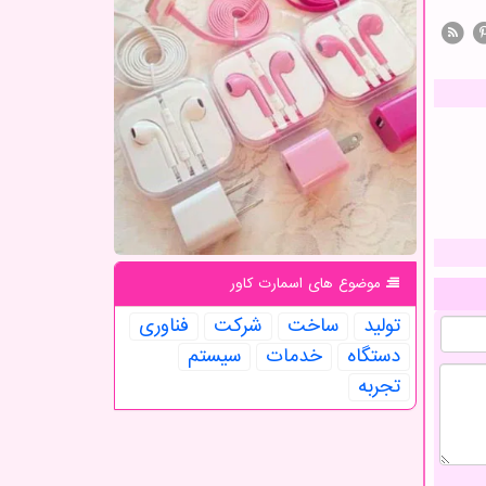
موضوع های اسمارت كاور
تولید
ساخت
شركت
فناوری
دستگاه
خدمات
سیستم
تجربه