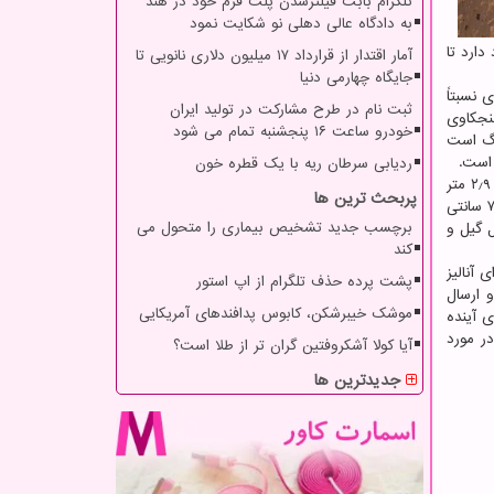
تلگرام بابت فیلترشدن پلت فرم خود در هند
به دادگاه عالی دهلی نو شکایت نمود
ارد تا
آمار اقتدار از قرارداد ۱۷ میلیون دلاری نانویی تا
جایگاه چهارمی دنیا
 نسبتاً
ثبت نام در طرح مشارکت در تولید ایران
رج بات" (Tower Butte) قرار دارد که کنجکاوی
خودرو ساعت ۱۶ پنجشنبه تمام می شود
خ که آبی رنگ است
 است.
ردیابی سرطان ریه با یک قطره خون
مریخ نورد کنجکاوی پیچیده ترین کاوشگری است که سازمان فضایی آمریکا، ناسا، به سیاره سرخ (مریخ) فرستاده است. این خودروی ۶ چرخه ۲٫۹ متر
پربحث ترین ها
طول و ارتفاعی به اندازه قد یک انسان معمولی و ۸۹۹ کیلوگرم وزن دارد و می تواند بر روی سطح سیاره حرکت نماید و از موانعی تا ارتفاع ۷۵ سانتی
برچسب جدید تشخیص بیماری را متحول می
 کفِ گودال گیل و
کند
 آنالیز
پشت پرده حذف تلگرام از اپ استور
 ارسال
موشک خیبرشکن، کابوس پدافندهای آمریکایی
ی آینده
ر مورد
آیا کولا آشکروفتین گران تر از طلا است؟
جدیدترین ها