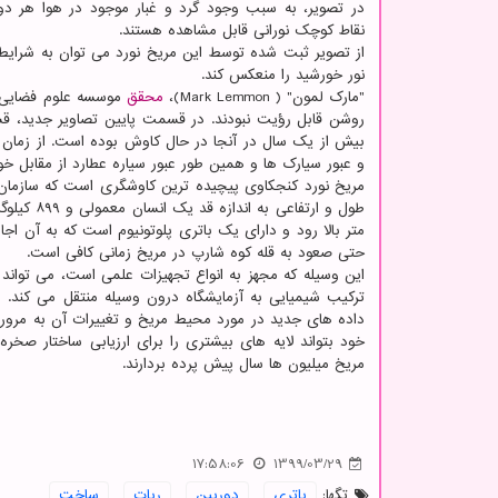
در تصویر، به سبب وجود گرد و غبار موجود در هوا هر دو 
نقاط کوچک نورانی قابل مشاهده هستند.
از تصویر ثبت شده توسط این مریخ نورد می توان به شرایط 
نور خورشید را منعکس کند.
"مارک لمون" ( Mark Lemmon)،
محقق
موسسه علوم فضایی در
و عبور سیارک ها و همین طور عبور سیاره عطارد از مقابل 
حتی صعود به قله کوه شارپ در مریخ زمانی کافی است.
این وسیله که مجهز به انواع تجهیزات علمی است، می تواند ا
ترکیب شیمیایی به آزمایشگاه درون وسیله منتقل می کند. 
داده های جدید در مورد محیط مریخ و تغییرات آن به مرور ز
خود بتواند لایه های بیشتری را برای ارزیابی ساختار صخره
مریخ میلیون ها سال پیش پرده بردارند.
17:58:06
1399/03/29
تگها:
باتری
,
دوربین
,
ربات
,
ساخت