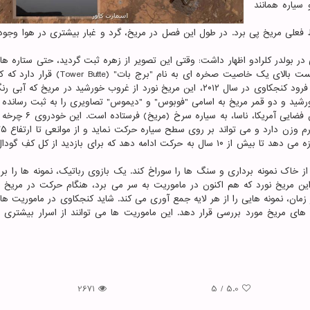
سیاره همانند
فعلی مریخ پی برد. در طول این فصل در مریخ، گرد و غبار بیشتری در هوا وجود د
 بولدر کلرادو اظهار داشت: وقتی این تصویر از زهره ثبت گردید، حتی ستاره های
روشن قابل رؤیت نبودند. در قسمت پایین تصاویر جدید، قست بالای یک خاصیت صخره ای به نام "ب
بیش از یک سال در آنجا در حال کاوش بوده است. از زمان فرود کنجکاوی در سال ۲۰۱۲، این مریخ نورد از غروب خورشید در مری
خورشید و دو قمر مریخ به اسامی "فوبوس" و "دیموس" تصاویری را به ثبت رسانده
متر بالا رود و دارای یک باتری پلوتونیوم است که به آن اجازه می دهد تا بیش از ۱۰ سال به حرکت ادامه دهد که برای بازدید از کل
ز خاک نمونه برداری و سنگ ها را سوراخ کند. یک بازوی رباتیک، نمونه ها را برای
این مریخ نورد که هم اکنون در ماموریت به سر می برد، هنگام حرکت در مریخ و
مان، نمونه هایی را از هر لایه جمع آوری می کند. شاید کنجکاوی در ماموریت ها
 های مریخ مورد بررسی قرار دهد. این ماموریت ها می توانند از اسرار بیشتری د
2671
5
/
5.0