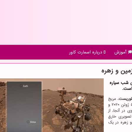
آموزش
درباره اسمارت كاور
ازگی از آسمان شب سیاره
است.
پلوریست
، مریخ
نورد کنجکاوی در حدود ۷۵ دقیقه بعد از غروب آفتاب در ۵ ژوئن ۲۰۲۰ و
ر کنجکاوی در آنجا، از
(Mastcam) برای ثبت تصویری خارق
 و زهره در یک