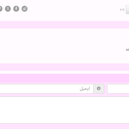
X
(0)